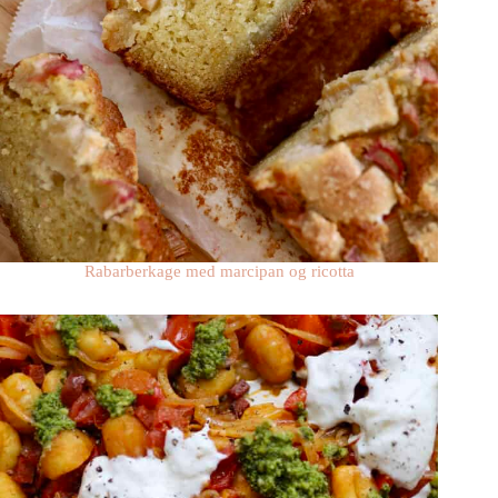
Rabarberkage med marcipan og ricotta