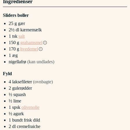
Ingredienser
Sliders boller
25
g
gær
2½
dl
kærnemælk
1
tsk
salt
150
g
grahamsmel
170
g
hvedemel
1
æg
nigellafrø
(kan undlades)
Fyld
4
laksefileter
(ovnbagte)
2
gulerødder
½
squash
½
lime
1
spsk
olivenolie
½
agurk
1
bundt
frisk dild
2
dl
cremefraiche