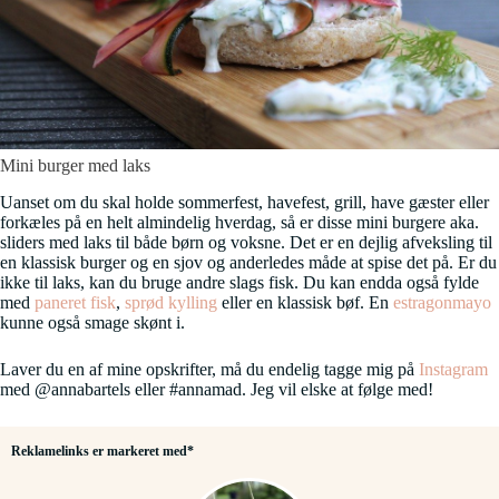
Mini burger med laks
Uanset om du skal holde sommerfest, havefest, grill, have gæster eller
forkæles på en helt almindelig hverdag, så er disse mini burgere aka.
sliders med laks til både børn og voksne. Det er en dejlig afveksling til
en klassisk burger og en sjov og anderledes måde at spise det på. Er du
ikke til laks, kan du bruge andre slags fisk. Du kan endda også fylde
med
paneret fisk
,
sprød kylling
eller en klassisk bøf. En
estragonmayo
kunne også smage skønt i.
Laver du en af mine opskrifter, må du endelig tagge mig på
Instagram
med @annabartels eller #annamad. Jeg vil elske at følge med!
Reklamelinks er markeret med*