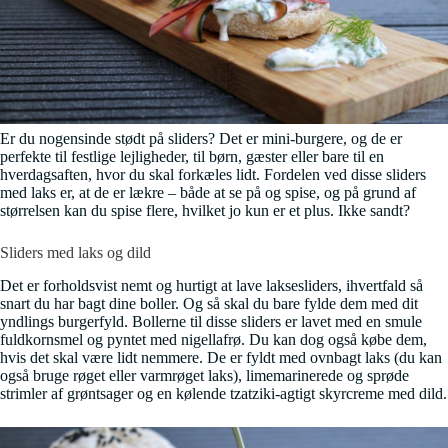
Er du nogensinde stødt på sliders? Det er mini-burgere, og de er
perfekte til festlige lejligheder, til børn, gæster eller bare til en
hverdagsaften, hvor du skal forkæles lidt. Fordelen ved disse sliders
med laks er, at de er lækre – både at se på og spise, og på grund af
størrelsen kan du spise flere, hvilket jo kun er et plus. Ikke sandt?
Sliders med laks og dild
Det er forholdsvist nemt og hurtigt at lave laksesliders, ihvertfald så
snart du har bagt dine boller. Og så skal du bare fylde dem med dit
yndlings burgerfyld. Bollerne til disse sliders er lavet med en smule
fuldkornsmel og pyntet med nigellafrø. Du kan dog også købe dem,
hvis det skal være lidt nemmere. De er fyldt med ovnbagt laks (du kan
også bruge røget eller varmrøget laks), limemarinerede og sprøde
strimler af grøntsager og en kølende tzatziki-agtigt skyrcreme med dild.