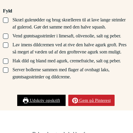
Fyld
▢
Skræl gulerødder og brug skrælleren til at lave lange strimler
af gulerod. Gør det samme med den halve squash.
▢
Vend grøntsagsstrimler i limesaft, olivenolie, salt og peber.
▢
Lav imens dildcremen ved at rive den halve agurk groft. Pres
så meget af væden ud af den groftrevne agurk som muligt.
▢
Hak dild og bland med agurk, cremefraiche, salt og peber.
▢
Server bollerne sammen med flager af ovnbagt laks,
grøntsagsstrimler og dildcreme.
Udskriv opskrift
Gem på Pinterest