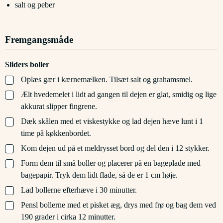
salt og peber
Fremgangsmåde
Sliders boller
▢
Oplæs gær i kærnemælken. Tilsæt salt og grahamsmel.
▢
Ælt hvedemelet i lidt ad gangen til dejen er glat, smidig og lige
akkurat slipper fingrene.
▢
Dæk skålen med et viskestykke og lad dejen hæve lunt i 1
time på køkkenbordet.
▢
Kom dejen ud på et meldrysset bord og del den i 12 stykker.
▢
Form dem til små boller og placerer på en bageplade med
bagepapir. Tryk dem lidt flade, så de er 1 cm høje.
▢
Lad bollerne efterhæve i 30 minutter.
▢
Pensl bollerne med et pisket æg, drys med frø og bag dem ved
190 grader i cirka 12 minutter.