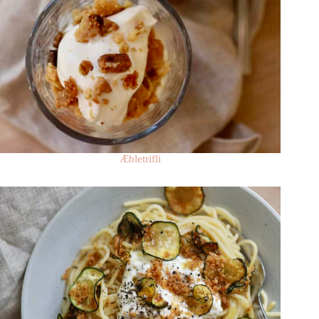
Æbletrifli