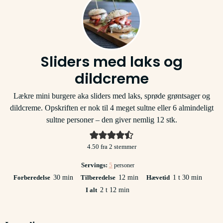
Sliders med laks og
dildcreme
Lækre mini burgere aka sliders med laks, sprøde grøntsager og
dildcreme. Opskriften er nok til 4 meget sultne eller 6 almindeligt
sultne personer – den giver nemlig 12 stk.
4.50
fra
2
stemmer
Servings:
5
personer
minutter
minutter
time
minutter
Forberedelse
30
min
Tilberedelse
12
min
Hævetid
1
t
30
min
timer
minutter
I alt
2
t
12
min