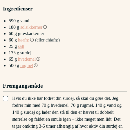
Ingredienser
590
g
vand
180
g
solsikkerner
60
g
græskarkerner
60
g
hørfrø
(eller chiafrø)
25
g
salt
135
g
surdej
65
g
hvedemel
500
g
rugmel
Fremgangsmåde
▢
Hvis du ikke har fodret din surdej, så skal du gøre det. Jeg
fodrer min med 70 g hvedemel, 70 g rugmel, 140 g vand og
140 g surdej og lader den stå til den er hævet til dobbelt
størrelse og faldet en smule igen – ikke meget men lidt. Det
tager omkring 3-5 timer afhængig af hvor aktiv din surdej er.