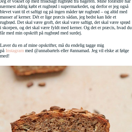
Jeg er vokset op med friskbagt rugbrød fra bageren. Mine forældre har
nærmest aldrig købt et rugbrød i supermarkedet, og derfor er jeg også
blevet vant til et saftigt og på ingen måder tør rugbrød – og altid med
masser af kerner. Dét er lige præcis sådan, jeg bedst kan lide et
rugbrød. Det skal være groft, det skal være saftigt, det skal være sprød
i skorpen, og det skal være fyldt med kerner. Og det er præcis, hvad du
får med min opskrift på rugbrød med surdej.
Laver du en af mine opskrifter, må du endelig tagge mig
på
Instagram
med @annabartels eller #annamad. Jeg vil elske at følge
med!