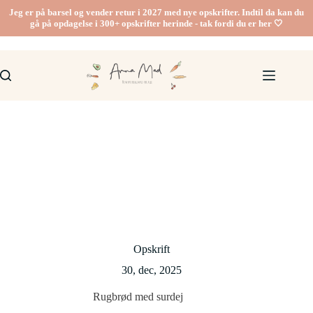
Fortsæt
Jeg er på barsel og vender retur i 2027 med nye opskrifter. Indtil da kan du
til
gå på opdagelse i 300+ opskrifter herinde - tak fordi du er her 🤍
indhold
Opskrift
30, dec, 2025
Rugbrød med surdej