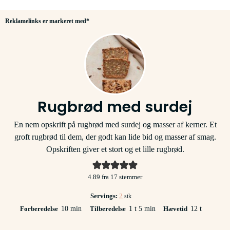
Reklamelinks er markeret med*
Rugbrød med surdej
En nem opskrift på rugbrød med surdej og masser af kerner. Et
groft rugbrød til dem, der godt kan lide bid og masser af smag.
Opskriften giver et stort og et lille rugbrød.
4.89
fra
17
stemmer
Servings:
2
stk
minutter
time
minutter
timer
Forberedelse
10
min
Tilberedelse
1
t
5
min
Hævetid
12
t