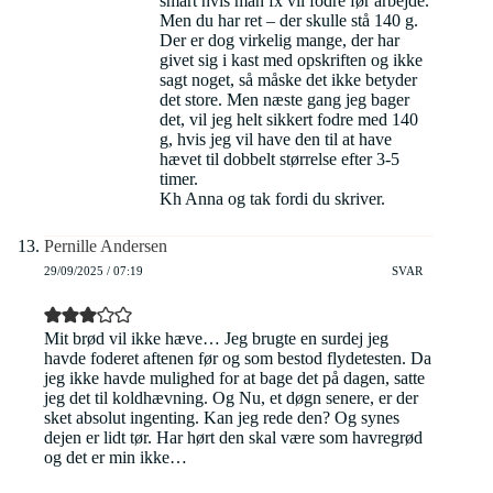
smart hvis man fx vil fodre før arbejde.
Men du har ret – der skulle stå 140 g.
Der er dog virkelig mange, der har
givet sig i kast med opskriften og ikke
sagt noget, så måske det ikke betyder
det store. Men næste gang jeg bager
det, vil jeg helt sikkert fodre med 140
g, hvis jeg vil have den til at have
hævet til dobbelt størrelse efter 3-5
timer.
Kh Anna og tak fordi du skriver.
Pernille Andersen
29/09/2025 / 07:19
SVAR
Mit brød vil ikke hæve… Jeg brugte en surdej jeg
havde foderet aftenen før og som bestod flydetesten. Da
jeg ikke havde mulighed for at bage det på dagen, satte
jeg det til koldhævning. Og Nu, et døgn senere, er der
sket absolut ingenting. Kan jeg rede den? Og synes
dejen er lidt tør. Har hørt den skal være som havregrød
og det er min ikke…