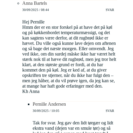
Anna Bartels
30/09/2025 / 08:44
SVAR
Hej Pernille
Hmm der er en stor forskel på at have det på køl
og på køkkenbordet temperaturmæssigt, og det
kan sagtens være derfor, at dit rugbrød ikke er
hævet. Du ville også kunne lave dejen om aftenen
og så bage det næste morgen. Eller omvendt. Jeg
ved ikke, om din surdej måske ikke har været helt
stærk nok til at hæve dit rugbrød, men jeg tror helt
klart, at den største grund er fordi, at du har
kommet den på køl. Jeg er ked af, at du giver
opskriften tre stjerner, når du ikke har fulgt den –
men jeg håber, at du vil prøve igen, da jeg kan se,
at mange har haft gode erfaringer med den.
Kh Anna
Pernille Andersen
30/09/2025 / 10:05
SVAR
Tak for svar. Jeg gav den lidt tørgær og lidt
ekstra vand (dejen var en smule tør) og så