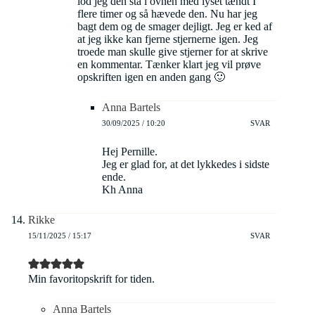
lod jeg den stå i ovnen med lyset tændt I
flere timer og så hævede den. Nu har jeg
bagt dem og de smager dejligt. Jeg er ked af
at jeg ikke kan fjerne stjernerne igen. Jeg
troede man skulle give stjerner for at skrive
en kommentar. Tænker klart jeg vil prøve
opskriften igen en anden gang 🙂
Anna Bartels
30/09/2025 / 10:20
SVAR
Hej Pernille.
Jeg er glad for, at det lykkedes i sidste
ende.
Kh Anna
Rikke
15/11/2025 / 15:17
SVAR
Min favoritopskrift for tiden.
Anna Bartels