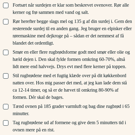
▢
Fortsæt når surdejen er klar som beskrevet ovenover. Rør alle
kerner og frø sammen med vand og salt.
▢
Rør herefter begge slags mel og 135 g af din surdej i. Gem den
resterende surdej til en anden gang. Jeg bruger en elpisker eller
røremaskine med dejkroge på – sådan er det nemmest af få
blandet det ordentligt.
▢
Smør en eller flere rugbrødsforme godt med smør eller olie og
hæld dejen i. Den skal fylde formen omkring 60-70%, altså
lidt mere end halvvejs. Drys evt med flere kerner på toppen.
▢
Stil rugbrødene med et fugtig klæde over på dit køkkenbord
natten over. Hos mig passer det med, at jeg kan lade dem stå
ca 12-14 timer, og så er de hævet til omkring 80-90% af
formen. Dér skal de bages.
▢
Tænd ovnen på 185 grader varmluft og bag dine rugbrød i 65
minutter.
▢
Tag rugbrødene ud af formene og give dem 5 minutters tid i
ovnen mere på en rist.