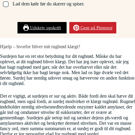
▢
Lad dem køle før du skærer og spiser.
Udskriv opskrift
Gem på Pinterest
Hjælp – hvorfor bliver mit rugbrød klægt?
Surdejen har en ret stor betydning for dit rugbrød. Måske du har
oplevet, at dit rugbrød bliver klægt. Det har jeg især oplevet, når jeg
har bagt rugbrød med gær, når det har overhævet eller når det
selvfølgelig ikke har bagt længe nok. Men lad os lige dvæle ved det
første. Surdej har nemlig udover smag og hæveevne en anden funktion
i dit rugbrød.
Det er vigtigt, at surdejen er sur og aktiv. Både fordi den skal hæve dit
rugbrød, men også fordi, at surdej modvirker et klægt rugbrød. Rugmel
indeholder nemlig stivelsesnedbrydende enzymer kaldet amylaser, der
går ind og omdanner stivelse til sukkerarter, der er svære at
gennembage. Surdejen går netop ind og sænker dejens ph-værdi og
amylasernes aktivitet og beskytter dermed stivelsen. Det var en masse
fancy ord, men summa summarum er, at surdej er godt til dit rugbrød.
Derfor er jeg personligt glad for rugbrød med surdej.