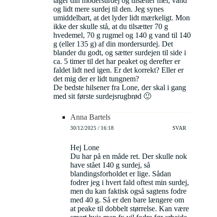
tager din modersurdej og tilsætter mel, vand
og lidt mere surdej til den. Jeg synes
umiddelbart, at det lyder lidt mærkeligt. Mon
ikke der skulle stå, at du tilsætter 70 g
hvedemel, 70 g rugmel og 140 g vand til 140
g (eller 135 g) af din mordersurdej. Det
blander du godt, og sætter surdejen til side i
ca. 5 timer til det har peaket og derefter er
faldet lidt ned igen. Er det korrekt? Eller er
det mig der er lidt tungnem?
De bedste hilsener fra Lone, der skal i gang
med sit første surdejsrugbrød 🙂
Anna Bartels
30/12/2025 / 16:18
SVAR
Hej Lone
Du har på en måde ret. Der skulle nok
have stået 140 g surdej, så
blandingsforholdet er lige. Sådan
fodrer jeg i hvert fald oftest min surdej,
men du kan faktisk også sagtens fodre
med 40 g. Så er den bare længere om
at peake til dobbelt størrelse. Kan være