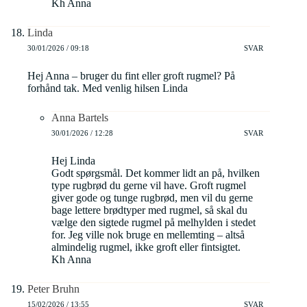
Kh Anna
Linda
30/01/2026 / 09:18
SVAR
Hej Anna – bruger du fint eller groft rugmel? På
forhånd tak. Med venlig hilsen Linda
Anna Bartels
30/01/2026 / 12:28
SVAR
Hej Linda
Godt spørgsmål. Det kommer lidt an på, hvilken
type rugbrød du gerne vil have. Groft rugmel
giver gode og tunge rugbrød, men vil du gerne
bage lettere brødtyper med rugmel, så skal du
vælge den sigtede rugmel på melhylden i stedet
for. Jeg ville nok bruge en mellemting – altså
almindelig rugmel, ikke groft eller fintsigtet.
Kh Anna
Peter Bruhn
15/02/2026 / 13:55
SVAR