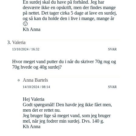
En surdej skal du have på forhånd. Jeg har
desværre ikke en opskrift, men der findes mange
på nettet. Det tager cirka 5 dage at lave en surdej,
og så kan du holde den i live i mange, mange år
🙂
Kh Anna
Valeria
13/10/2024 / 16:32
SVAR
Hvor meget vand putter du i når du skriver 70g rug og
70g hvede og 40g surdej?
Anna Bartels
14/10/2024 / 08:14
SVAR
Hej Valeria
Godt spørgsmål! Den havde jeg ikke fået men,
men det er rettet nu.
Jeg bruger lige så meget vand, som jeg bruger
mel, når jeg fodrer min surdej. Dvs. 140 g.
Kh Anna