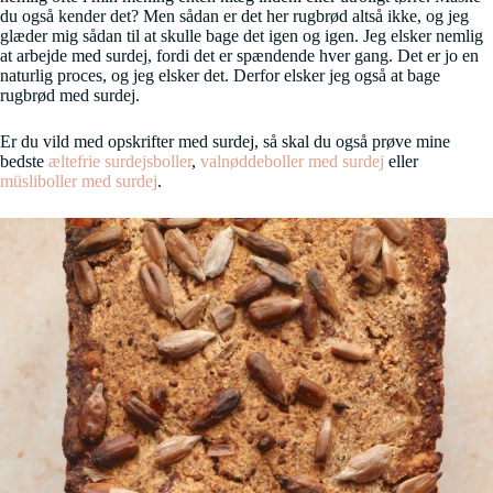
du også kender det? Men sådan er det her rugbrød altså ikke, og jeg
glæder mig sådan til at skulle bage det igen og igen. Jeg elsker nemlig
at arbejde med surdej, fordi det er spændende hver gang. Det er jo en
naturlig proces, og jeg elsker det. Derfor elsker jeg også at bage
rugbrød med surdej.
Er du vild med opskrifter med surdej, så skal du også prøve mine
bedste
æltefrie surdejsboller
,
valnøddeboller med surdej
eller
müsliboller med surdej
.