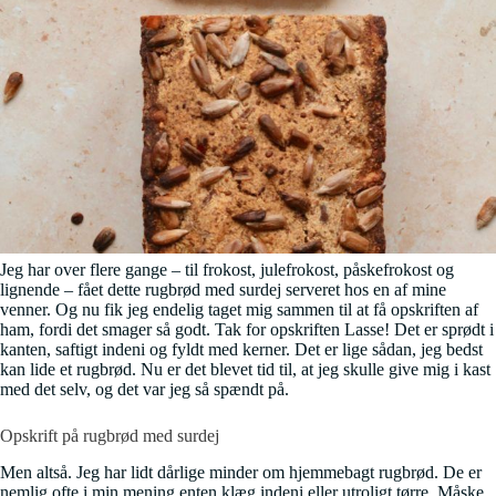
Jeg har over flere gange – til frokost, julefrokost, påskefrokost og
lignende – fået dette rugbrød med surdej serveret hos en af mine
venner. Og nu fik jeg endelig taget mig sammen til at få opskriften af
ham, fordi det smager så godt. Tak for opskriften Lasse! Det er sprødt i
kanten, saftigt indeni og fyldt med kerner. Det er lige sådan, jeg bedst
kan lide et rugbrød. Nu er det blevet tid til, at jeg skulle give mig i kast
med det selv, og det var jeg så spændt på.
Opskrift på rugbrød med surdej
Men altså. Jeg har lidt dårlige minder om hjemmebagt rugbrød. De er
nemlig ofte i min mening enten klæg indeni eller utroligt tørre. Måske