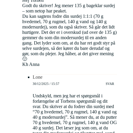
Hej Torben
Godt du skriver! Jeg mener 135 g bageklar surdej
– som netop har peaket.
Du kan sagtens fodre din surdej 1:1:1 (70 g
hvedemel, 70 g rugmel, 140 g vand og 140 g
modersurdej), som du også skriver. Så går det lidt
hurtigere. Det der er i overskud (ud over de 135 g)
gemmer du som din modersurdej til en anden
gang. Det lyder som om, at du har ret godt styr på
selve surdejen, så der kører du bare derudaf og
gør, som du plejer. Jeg håber, at det giver mening
🙂
Kh Anna
Lone
30/12/2025 / 15:57
SVAR
Undskyld, men jeg har et spørgsmål i
forlængelse af Torbens spørgsmål og dit
svar. Du skriver at du fodrer din surdej med
“70 g hvedemel, 70 g rugmel, 140 g vand og
40 g modersurdej”. Så mener du, at du putter
70 g hvedemel, 70 g rugmel, 140 g vand OG
40 g surdej. Det læser jeg som om, at du