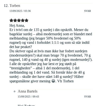
Torben
13/09/2025 / 03:36
SVAR
Hej Anna,
Er i tvivl om de 135 g surdej i din opskrift. Mener du
bageklar surdej – altså modersurdej som er blandet med
melblanding (jeg bruger 50% hvedemel og 50%
rugmel) og vand i forholdet 1:1:1 og som så står indtil
det har peaket?
Du skriver også at hvis man ikke har fodret surdejen
(modersurdejen?) skal man bruge 70 g hvedemel, 70 g
rugmel, 140 g vand og 40 g surdej (igen modersurdej?).
I alle de opskrifter jeg har læst er jeg stødt på
“treenigheden” – altså 1 del modersurdej, 1 del
melblanding og 1 del vand. Så forstår ikke de 40 g
surdej – skulle der have stået 140 g surdej? Håber
spørgsmålene giver mening 😀. Vh Torben
Anna Bartels
15/09/2025 / 09:43
SVAR