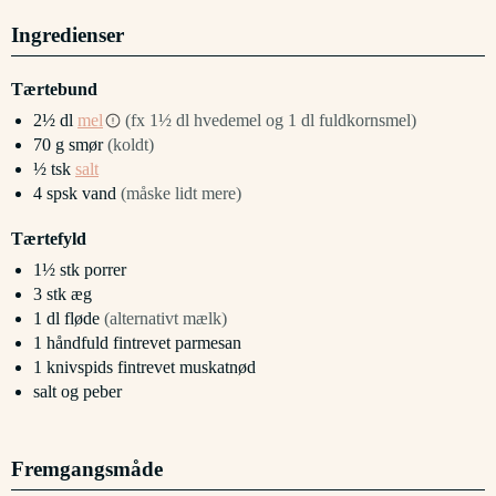
Ingredienser
Tærtebund
2½
dl
mel
(fx 1½ dl hvedemel og 1 dl fuldkornsmel)
70
g
smør
(koldt)
½
tsk
salt
4
spsk
vand
(måske lidt mere)
Tærtefyld
1½
stk
porrer
3
stk
æg
1
dl
fløde
(alternativt mælk)
1
håndfuld
fintrevet parmesan
1
knivspids
fintrevet muskatnød
salt og peber
Fremgangsmåde