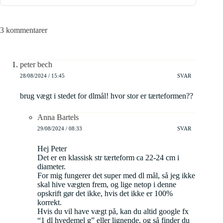
3 kommentarer
peter bech
28/08/2024 / 15:45
SVAR
brug vægt i stedet for dlmål! hvor stor er tærteformen??
Anna Bartels
29/08/2024 / 08:33
SVAR
Hej Peter
Det er en klassisk str tærteform ca 22-24 cm i
diameter.
For mig fungerer det super med dl mål, så jeg ikke
skal hive vægten frem, og lige netop i denne
opskrift gør det ikke, hvis det ikke er 100%
korrekt.
Hvis du vil have vægt på, kan du altid google fx
“1 dl hvedemel g” eller lignende, og så finder du