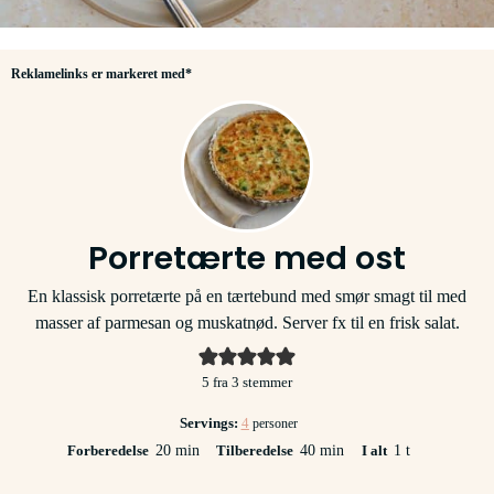
Reklamelinks er markeret med*
Porretærte med ost
En klassisk porretærte på en tærtebund med smør smagt til med
masser af parmesan og muskatnød. Server fx til en frisk salat.
5
fra
3
stemmer
Servings:
4
personer
minutter
minutter
time
Forberedelse
20
min
Tilberedelse
40
min
I alt
1
t