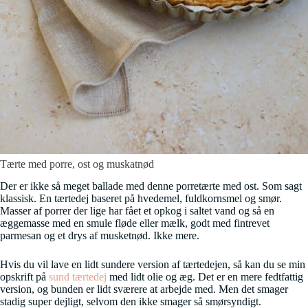
Tærte med porre, ost og muskatnød
Der er ikke så meget ballade med denne porretærte med ost. Som sagt
klassisk. En tærtedej baseret på hvedemel, fuldkornsmel og smør.
Masser af porrer der lige har fået et opkog i saltet vand og så en
æggemasse med en smule fløde eller mælk, godt med fintrevet
parmesan og et drys af musketnød. Ikke mere.
Hvis du vil lave en lidt sundere version af tærtedejen, så kan du se min
opskrift på
sund tærtedej
med lidt olie og æg. Det er en mere fedtfattig
version, og bunden er lidt sværere at arbejde med. Men det smager
stadig super dejligt, selvom den ikke smager så smørsyndigt.