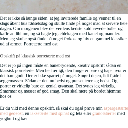
Det er ikke så længe siden, at jeg inviterede familie og venner til en
slags åbent hus fødselsdag og skulle finde på noget mad at servere hele
dagen. Om morgenen blev det verdens bedste koldhævede boller og
kaffe ad libitum, og så bagte jeg æblekagen med kanel og mandler.
Men jeg skulle også finde på noget frokost og hiv en gammel klassiker
ud af ærmet. Porretærte med ost.
Opskrift på klassisk porretærte med ost
Det er jo på ingen måde en banebrydende, kreativ opskrift sådan en
klassisk porretærte. Men helt ærligt, den fungerer bare og haps hvor er
det bare godt. Der er ikke sparret på noget. Smør i dejen, lidt fløde i
æggemassen. Sådan er den nu bedst og præsenterer sig bedst. Og
porrer er virkelig bare en genial grøntsag. Det synes jeg virkelig.
Smørmør og masser af god smag. Den skal mere på bordet hjemme
hos os.
Er du vild med denne opskrift, så skal du også prøve min
aspargestærte
med gedeost
, en
laksetærte med spinat
og feta eller
granolatærter
med
yoghurt og bær.