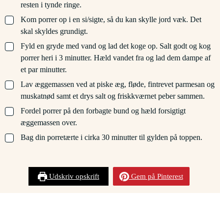
resten i tynde ringe.
▢
Kom porrer op i en si/sigte, så du kan skylle jord væk. Det
skal skyldes grundigt.
▢
Fyld en gryde med vand og lad det koge op. Salt godt og kog
porrer heri i 3 minutter. Hæld vandet fra og lad dem dampe af
et par minutter.
▢
Lav æggemassen ved at piske æg, fløde, fintrevet parmesan og
muskatnød samt et drys salt og friskkværnet peber sammen.
▢
Fordel porrer på den forbagte bund og hæld forsigtigt
æggemassen over.
▢
Bag din porretærte i cirka 30 minutter til gylden på toppen.
Udskriv opskrift
Gem på Pinterest