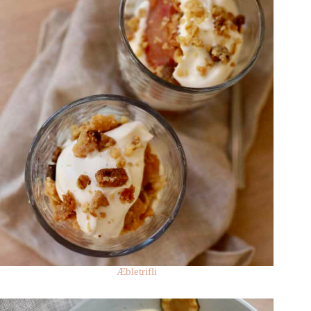
Æbletrifli