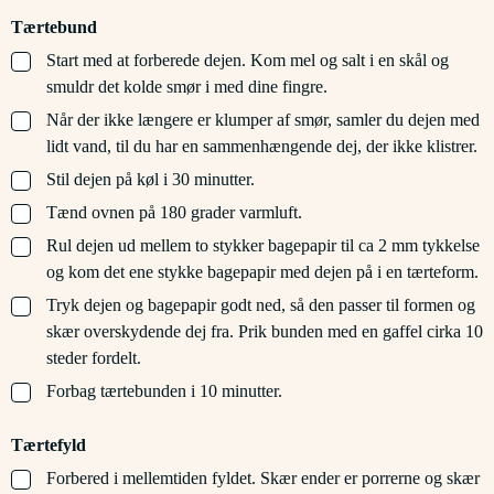
Tærtebund
▢
Start med at forberede dejen. Kom mel og salt i en skål og
smuldr det kolde smør i med dine fingre.
▢
Når der ikke længere er klumper af smør, samler du dejen med
lidt vand, til du har en sammenhængende dej, der ikke klistrer.
▢
Stil dejen på køl i 30 minutter.
▢
Tænd ovnen på 180 grader varmluft.
▢
Rul dejen ud mellem to stykker bagepapir til ca 2 mm tykkelse
og kom det ene stykke bagepapir med dejen på i en tærteform.
▢
Tryk dejen og bagepapir godt ned, så den passer til formen og
skær overskydende dej fra. Prik bunden med en gaffel cirka 10
steder fordelt.
▢
Forbag tærtebunden i 10 minutter.
Tærtefyld
▢
Forbered i mellemtiden fyldet. Skær ender er porrerne og skær