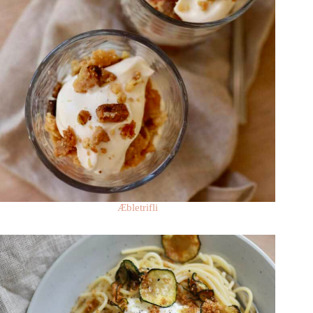
Æbletrifli