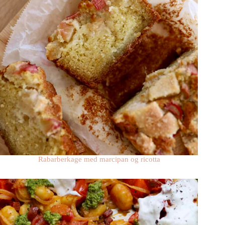
Rabarberkage med marcipan og ricotta