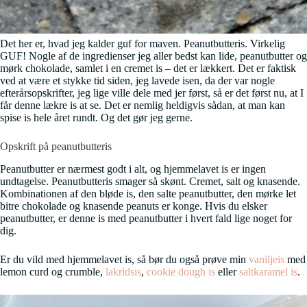
Det her er, hvad jeg kalder guf for maven. Peanutbutteris. Virkelig
GUF! Nogle af de ingredienser jeg aller bedst kan lide, peanutbutter og
mørk chokolade, samlet i en cremet is – det er lækkert. Det er faktisk
ved at være et stykke tid siden, jeg lavede isen, da der var nogle
efterårsopskrifter, jeg lige ville dele med jer først, så er det først nu, at I
får denne lækre is at se. Det er nemlig heldigvis sådan, at man kan
spise is hele året rundt. Og det gør jeg gerne.
Opskrift på peanutbutteris
Peanutbutter er nærmest godt i alt, og hjemmelavet is er ingen
undtagelse. Peanutbutteris smager så skønt. Cremet, salt og knasende.
Kombinationen af den bløde is, den salte peanutbutter, den mørke let
bitre chokolade og knasende peanuts er konge. Hvis du elsker
peanutbutter, er denne is med peanutbutter i hvert fald lige noget for
dig.
Er du vild med hjemmelavet is, så bør du også prøve min
vaniljeis
med
lemon curd og crumble,
lakridsis
,
cookie dough is
eller
saltkaramel is
.