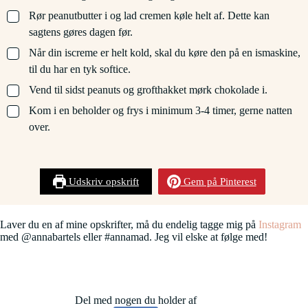
▢
Rør peanutbutter i og lad cremen køle helt af. Dette kan
sagtens gøres dagen før.
▢
Når din iscreme er helt kold, skal du køre den på en ismaskine,
til du har en tyk softice.
▢
Vend til sidst peanuts og grofthakket mørk chokolade i.
▢
Kom i en beholder og frys i minimum 3-4 timer, gerne natten
over.
Udskriv opskrift
Gem på Pinterest
Laver du en af mine opskrifter, må du endelig tagge mig på
Instagram
med @annabartels eller #annamad. Jeg vil elske at følge med!
Del med nogen du holder af