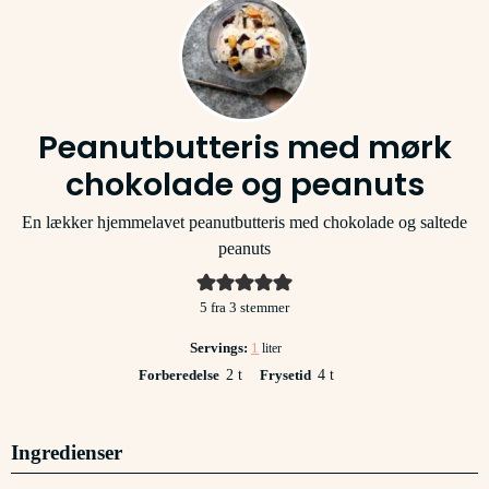
Peanutbutteris med mørk
chokolade og peanuts
En lækker hjemmelavet peanutbutteris med chokolade og saltede
peanuts
5
fra
3
stemmer
Servings:
1
liter
timer
timer
Forberedelse
2
t
Frysetid
4
t
Ingredienser