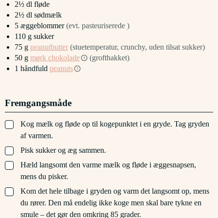
2½
dl
fløde
2½
dl
sødmælk
5
æggeblommer
(evt. pasteuriserede )
110
g
sukker
75
g
peanutbutter
(stuetemperatur, crunchy, uden tilsat sukker)
50
g
mørk chokolade
(grofthakket)
1
håndfuld
peanuts
Fremgangsmåde
▢
Kog mælk og fløde op til kogepunktet i en gryde. Tag gryden
af varmen.
▢
Pisk sukker og æg sammen.
▢
Hæld langsomt den varme mælk og fløde i æggesnapsen,
mens du pisker.
▢
Kom det hele tilbage i gryden og varm det langsomt op, mens
du rører. Den må endelig ikke koge men skal bare tykne en
smule – det gør den omkring 85 grader.