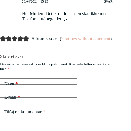
23/04/2021 / 15:13
SVAR
Hej Morten. Det er en fejl – den skal ikke med.
Tak for at udpege det 🙂
5 from 3 votes (
3 ratings without comment
)
Skriv et svar
Din e-mailadresse vil ikke blive publiceret.
Krævede felter er markeret
med
*
Navn
*
E-mail
*
Tilføj en kommentar
*