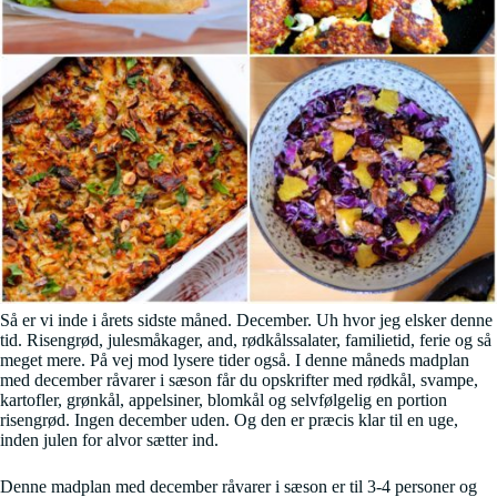
Så er vi inde i årets sidste måned. December. Uh hvor jeg elsker denne
tid. Risengrød, julesmåkager, and, rødkålssalater, familietid, ferie og så
meget mere. På vej mod lysere tider også. I denne måneds madplan
med december råvarer i sæson får du opskrifter med rødkål, svampe,
kartofler, grønkål, appelsiner, blomkål og selvfølgelig en portion
risengrød. Ingen december uden. Og den er præcis klar til en uge,
inden julen for alvor sætter ind.
Denne madplan med december råvarer i sæson er til 3-4 personer og