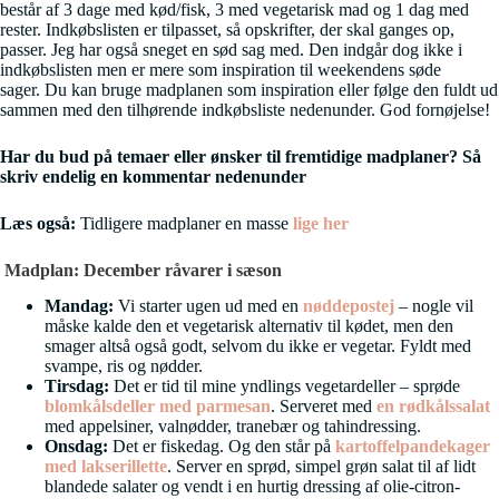
består af 3 dage med kød/fisk, 3 med vegetarisk mad og 1 dag med
rester. Indkøbslisten er tilpasset, så opskrifter, der skal ganges op,
passer. Jeg har også sneget en sød sag med. Den indgår dog ikke i
indkøbslisten men er mere som inspiration til weekendens søde
sager. Du kan bruge madplanen som inspiration eller følge den fuldt ud
sammen med den tilhørende indkøbsliste nedenunder. God fornøjelse!
Har du bud på temaer eller ønsker til fremtidige madplaner? Så
skriv endelig en kommentar nedenunder
Læs også:
Tidligere madplaner en masse
lige her
Madplan: December råvarer i sæson
Mandag:
Vi starter ugen ud med en
nøddepostej
– nogle vil
måske kalde den et vegetarisk alternativ til kødet, men den
smager altså også godt, selvom du ikke er vegetar. Fyldt med
svampe, ris og nødder.
Tirsdag:
Det er tid til mine yndlings vegetardeller – sprøde
blomkålsdeller med parmesan
. Serveret med
en rødkålssalat
med appelsiner, valnødder, tranebær og tahindressing.
Onsdag:
Det er fiskedag. Og den står på
kartoffelpandekager
med lakserillette
. Server en sprød, simpel grøn salat til af lidt
blandede salater og vendt i en hurtig dressing af olie-citron-