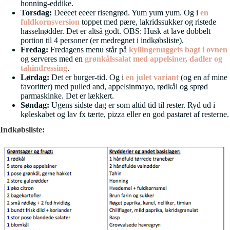
honning-eddike.
Torsdag:
Deeeet eeeer risengrød. Yum yum yum. Og i
en
fuldkornsversion
toppet med pære, lakridssukker og ristede
hasselnødder. Det er altså godt. OBS: Husk at lave dobbelt
portion til 4 personer (er medregnet i indkøbsliste).
Fredag:
Fredagens menu står på
kyllingenuggets bagt i ovnen
og serveres med en
grønkålssalat med appelsiner, dadler og
tahindressing
.
Lørdag:
Det er burger-tid. Og i
en julet variant
(og en af mine
favoritter) med pulled and, appelsinmayo, rødkål og sprød
parmaskinke. Det er lækkert.
Søndag:
Ugens sidste dag er som altid tid til rester. Ryd ud i
køleskabet og lav fx tærte, pizza eller en god pastaret af resterne.
Indkøbsliste: