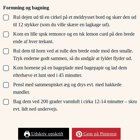
Formning og bagning
▢
Rul dejen ud til en cirkel på et meldrysset bord og skær den ud
til 12 stykker (som du ville skære en lagkage ud).
▢
Kom en lille spsk remonce og en tsk lemon curd på den brede
ende af hver trekant.
▢
Rul dem til horn ved at rulle den brede ende mod den smalle.
Tryk enderne godt sammen, så du undgår at fyldet flyder ud.
▢
Kom hornene på en bageplade med bagepapir og lad dem
efterhæve et lunt sted i 45 minutter.
▢
Pensl med sammenpisket æg og drys evt. med hakkede
mandler.
▢
Bag dem ved 200 grader varmluft i cirka 12-14 minutter – skru
evt. lidt ned undervejs.
Udskriv opskrift
Gem på Pinterest