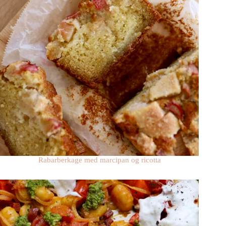
Rabarberkage med marcipan og ricotta