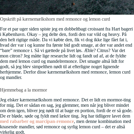
Opskrift på kærnemælkshorn med remonce og lemon curd
For et par uger siden spiste jeg en dobbeltbagt croissant fra Hart bageri
i København. Okay – jeg delte den, fordi den var vild og heavy. På
den helt rigtige måde. Da vi købte den, fik vi dog ikke lige fået fat i,
hvad der var i og kunne fra første bid godt smage, at der var andet end
“bare” remonce i. Så vi gættede på livet løs. Æble? Citrus? Var det
mon citron? Jeg måtte lige researche lidt og fandt ud af, at de fyldte
dem med lemon curd og mandelremonce. Det smagte altså lidt for
godt, så jeg blev simpelthen nødt til at efterligne noget lignende
herhjemme. Derfor disse kærnemælkshorn med remonce, lemon curd
og mandler.
Hjemmebag a la mormor
Jeg elsker kærnemælkshorn med remonce. Det er lidt en mormor-ting
for mig. Det er sådan en sag, jeg glemmer, men når jeg bliver mindet
om dem igen, bliver jeg nødt til at bage en portion, fordi de er så gode.
De er bløde, søde og fyldt med lækre ting. Jeg har tidligere lavet dem
med rabarber og marcipan-remonce
, men denne kombination med
knasende mandler, sød remonce og syrlig lemon curd – det er altså
virkelig godt.