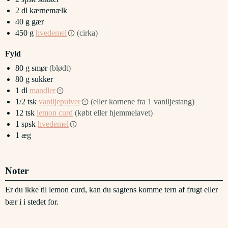
2
dl
kærnemælk
40
g
gær
450
g
hvedemel
(cirka)
Fyld
80
g
smør
(blødt)
80
g
sukker
1
dl
mandler
1/2
tsk
vaniljepulver
(eller kornene fra 1 vaniljestang)
12
tsk
lemon curd
(købt eller hjemmelavet)
1
spsk
hvedemel
1
æg
Noter
Er du ikke til lemon curd, kan du sagtens komme tern af frugt eller
bær i i stedet for.