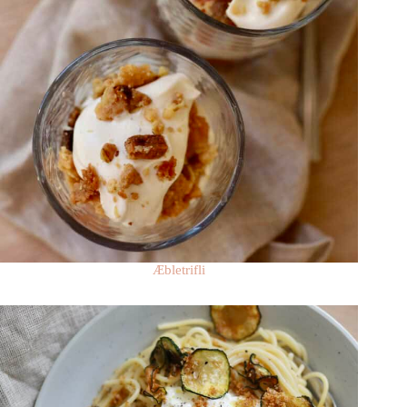
Æbletrifli