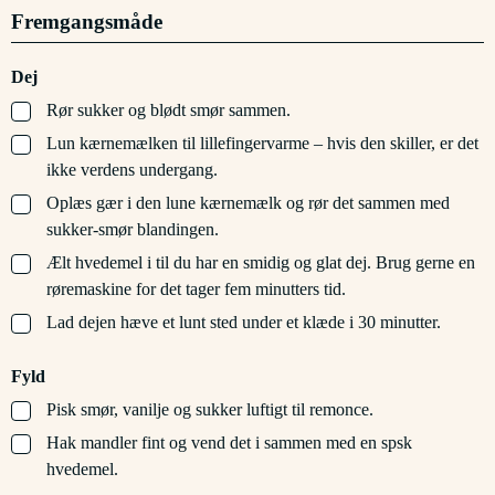
Fremgangsmåde
Dej
▢
Rør sukker og blødt smør sammen.
▢
Lun kærnemælken til lillefingervarme – hvis den skiller, er det
ikke verdens undergang.
▢
Oplæs gær i den lune kærnemælk og rør det sammen med
sukker-smør blandingen.
▢
Ælt hvedemel i til du har en smidig og glat dej. Brug gerne en
røremaskine for det tager fem minutters tid.
▢
Lad dejen hæve et lunt sted under et klæde i 30 minutter.
Fyld
▢
Pisk smør, vanilje og sukker luftigt til remonce.
▢
Hak mandler fint og vend det i sammen med en spsk
hvedemel.