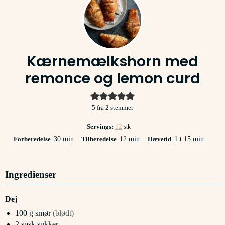
Kærnemælkshorn med
remonce og lemon curd
5
fra
2
stemmer
Servings:
12
stk
minutter
minutter
time
minutter
Forberedelse
30
min
Tilberedelse
12
min
Hævetid
1
t
15
min
Ingredienser
Dej
100
g
smør
(blødt)
2
spsk
sukker