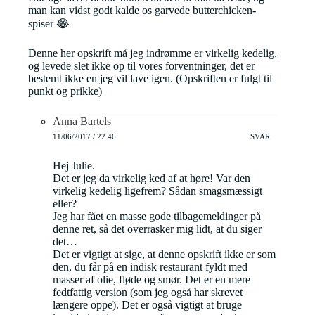
man kan vidst godt kalde os garvede butterchicken-
spiser 😂
Denne her opskrift må jeg indrømme er virkelig kedelig,
og levede slet ikke op til vores forventninger, det er
bestemt ikke en jeg vil lave igen. (Opskriften er fulgt til
punkt og prikke)
Anna Bartels
11/06/2017 / 22:46
SVAR
Hej Julie.
Det er jeg da virkelig ked af at høre! Var den
virkelig kedelig ligefrem? Sådan smagsmæssigt
eller?
Jeg har fået en masse gode tilbagemeldinger på
denne ret, så det overrasker mig lidt, at du siger
det…
Det er vigtigt at sige, at denne opskrift ikke er som
den, du får på en indisk restaurant fyldt med
masser af olie, fløde og smør. Det er en mere
fedtfattig version (som jeg også har skrevet
længere oppe). Det er også vigtigt at bruge