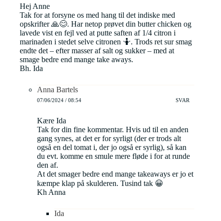
Hej Anne
Tak for at forsyne os med hang til det indiske med
opskrifter 🙏😊. Har netop prøvet din butter chicken og
lavede vist en fejl ved at putte saften af 1/4 citron i
marinaden i stedet selve citronen 🤷. Trods ret sur smag
endte det – efter masser af salt og sukker – med at
smage bedre end mange take aways.
Bh. Ida
Anna Bartels
07/06/2024 / 08:54
SVAR
Kære Ida
Tak for din fine kommentar. Hvis ud til en anden
gang synes, at det er for syrligt (der er trods alt
også en del tomat i, der jo også er syrlig), så kan
du evt. komme en smule mere fløde i for at runde
den af.
At det smager bedre end mange takeaways er jo et
kæmpe klap på skulderen. Tusind tak 😀
Kh Anna
Ida