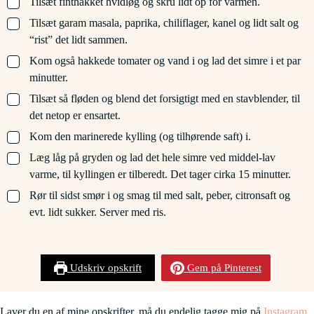
▢
Tilsæt finthakket hvidløg og skru lidt op for varmen.
▢
Tilsæt garam masala, paprika, chiliflager, kanel og lidt salt og
“rist” det lidt sammen.
▢
Kom også hakkede tomater og vand i og lad det simre i et par
minutter.
▢
Tilsæt så fløden og blend det forsigtigt med en stavblender, til
det netop er ensartet.
▢
Kom den marinerede kylling (og tilhørende saft) i.
▢
Læg låg på gryden og lad det hele simre ved middel-lav
varme, til kyllingen er tilberedt. Det tager cirka 15 minutter.
▢
Rør til sidst smør i og smag til med salt, peber, citronsaft og
evt. lidt sukker. Server med ris.
Udskriv opskrift
Gem på Pinterest
Laver du en af mine opskrifter, må du endelig tagge mig på
Instagram