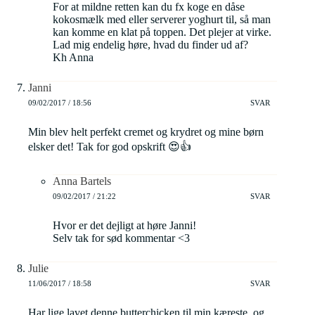
For at mildne retten kan du fx koge en dåse
kokosmælk med eller serverer yoghurt til, så man
kan komme en klat på toppen. Det plejer at virke.
Lad mig endelig høre, hvad du finder ud af?
Kh Anna
Janni
09/02/2017 / 18:56
SVAR
Min blev helt perfekt cremet og krydret og mine børn
elsker det! Tak for god opskrift 😍👍
Anna Bartels
09/02/2017 / 21:22
SVAR
Hvor er det dejligt at høre Janni!
Selv tak for sød kommentar <3
Julie
11/06/2017 / 18:58
SVAR
Har lige lavet denne butterchicken til min kæreste, og