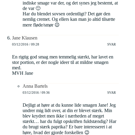
indiske smage var der, og det synes jeg bestemt, at
de var 🙂
Har du blendet sovsen ordentligt? Det gør den
nemlig cremet. Og ellers kan man jo altid tilsætte
mere fløde/smør 😉
Jane Klausen
03/12/2016 / 09:28
SVAR
En rigtig god smag men temmelig stærkt, har lavet en
stor portion, er der nogle ideer til at mildne smagen
med.
MVH Jane
Anna Bartels
03/12/2016 / 09:36
SVAR
Dejligt at høre at du kunne lide smagen Jane! Jeg
undrer mig lidt over, at din er blevet stærk. Min
blev krydret men ikke i nærheden af meget
stærkt… har du fulgt opskriften fuldstændig? Har
du brugt stærk paprika? Er bare interesseret i at
høre, hvad der gjorde forskellen 😉