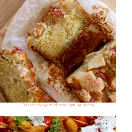
Rabarberkage med marcipan og ricotta