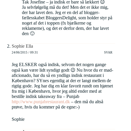
Tak Josefine – ja indisk er bare så lækkert 😉
Ja selvfølgelig må du det! Men det er ikke mig,
der har lavet den. Jeg er en del af blogger-
fællesskabet BloggersDelight, som holder styr på
noget af det i toppen (fx bjælkerne og
reklamerne), og det er derfor dem, der har lavet
den 🙂
Sophie Ella
24/06/2015 / 09:31
SVAR
Jeg ELSKER også indisk, selvom det nogen gange
også kan være lidt syndigt godt 😉 Nu hvor du er mad-
aficionado, har du så en yndligs indisk restaurant i
København? SYnes egentlig at der er langt mellem de
rigtig gode. Jeg har dig en klar favorit rundt om hjørnet
fra mig i København, hvor jeg altid ender med at
bestille indisk takeaway fra – Punjab
http://www.punjabrestaurant.dk
– den må du altså
prøve, hvis du kommer på de egne:-)
Sophie