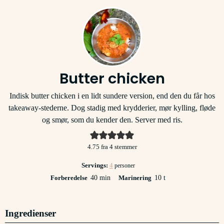
Butter chicken
Indisk butter chicken i en lidt sundere version, end den du får hos
takeaway-stederne. Dog stadig med krydderier, mør kylling, fløde
og smør, som du kender den. Server med ris.
4.75
fra
4
stemmer
Servings:
4
personer
minutter
timer
Forberedelse
40
min
Marinering
10
t
Ingredienser