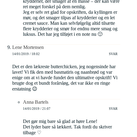
krydderier, der smager af en masse – der kan være
ret meget forskel på dem nemlig.
Jeg er selv ret glad for opskriften, da kyllingen er
mør, og det smager tilpas af krydderier og en let
cremet sauce. Man kan selvfølgelig altid tilsætte
flere krydderier og smør for endnu mere smag og
luksus. Det har jeg tilføjet i en note nu 🙂
Lene Mortensen
14/01/2019 / 18:02
SVAR
Det er den lækreste butterchicken, jeg nogensinde har
lavet! Vi fik den med basmatiris og naanbrød og var
enige om at vi havde fundet den ultimative opskrift! Vi
brugte dog et bundt forårsløg, det var ikke en ringe
erstatning 😉
Anna Bartels
14/01/2019 / 21:07
SVAR
Det gør mig bare så glad at høre Lene!
Det lyder bare så lækkert. Tak fordi du skriver
tilbage ♡