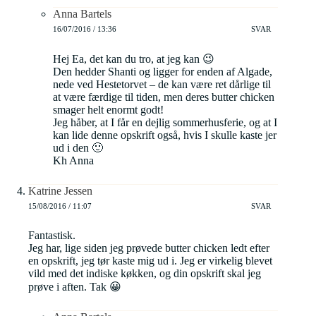
Anna Bartels
16/07/2016 / 13:36
SVAR
Hej Ea, det kan du tro, at jeg kan 😉
Den hedder Shanti og ligger for enden af Algade,
nede ved Hestetorvet – de kan være ret dårlige til
at være færdige til tiden, men deres butter chicken
smager helt enormt godt!
Jeg håber, at I får en dejlig sommerhusferie, og at I
kan lide denne opskrift også, hvis I skulle kaste jer
ud i den 🙂
Kh Anna
Katrine Jessen
15/08/2016 / 11:07
SVAR
Fantastisk.
Jeg har, lige siden jeg prøvede butter chicken ledt efter
en opskrift, jeg tør kaste mig ud i. Jeg er virkelig blevet
vild med det indiske køkken, og din opskrift skal jeg
prøve i aften. Tak 😀