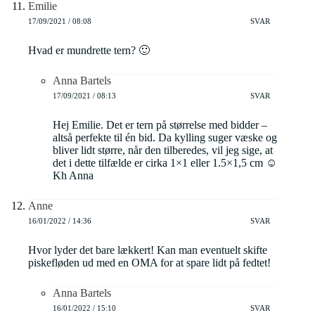
Emilie
17/09/2021 / 08:08
SVAR
Hvad er mundrette tern? 🙂
Anna Bartels
17/09/2021 / 08:13
SVAR
Hej Emilie. Det er tern på størrelse med bidder –
altså perfekte til én bid. Da kylling suger væske og
bliver lidt større, når den tilberedes, vil jeg sige, at
det i dette tilfælde er cirka 1×1 eller 1.5×1,5 cm ☺️
Kh Anna
Anne
16/01/2022 / 14:36
SVAR
Hvor lyder det bare lækkert! Kan man eventuelt skifte
piskefløden ud med en OMA for at spare lidt på fedtet!
Anna Bartels
16/01/2022 / 15:10
SVAR