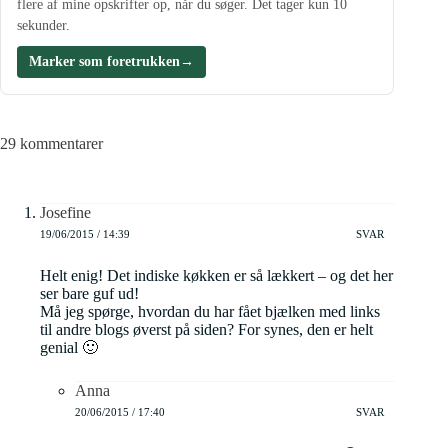
flere af mine opskrifter op, når du søger. Det tager kun 10
sekunder.
Marker som foretrukken
→
29 kommentarer
Josefine
19/06/2015 / 14:39
SVAR
Helt enig! Det indiske køkken er så lækkert – og det her
ser bare guf ud!
Må jeg spørge, hvordan du har fået bjælken med links
til andre blogs øverst på siden? For synes, den er helt
genial 🙂
Anna
20/06/2015 / 17:40
SVAR