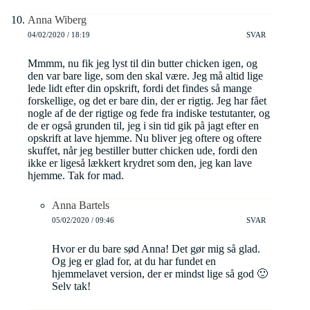
Anna Wiberg
04/02/2020 / 18:19
SVAR
Mmmm, nu fik jeg lyst til din butter chicken igen, og
den var bare lige, som den skal være. Jeg må altid lige
lede lidt efter din opskrift, fordi det findes så mange
forskellige, og det er bare din, der er rigtig. Jeg har fået
nogle af de der rigtige og fede fra indiske testutanter, og
de er også grunden til, jeg i sin tid gik på jagt efter en
opskrift at lave hjemme. Nu bliver jeg oftere og oftere
skuffet, når jeg bestiller butter chicken ude, fordi den
ikke er ligeså lækkert krydret som den, jeg kan lave
hjemme. Tak for mad.
Anna Bartels
05/02/2020 / 09:46
SVAR
Hvor er du bare sød Anna! Det gør mig så glad.
Og jeg er glad for, at du har fundet en
hjemmelavet version, der er mindst lige så god 🙂
Selv tak!