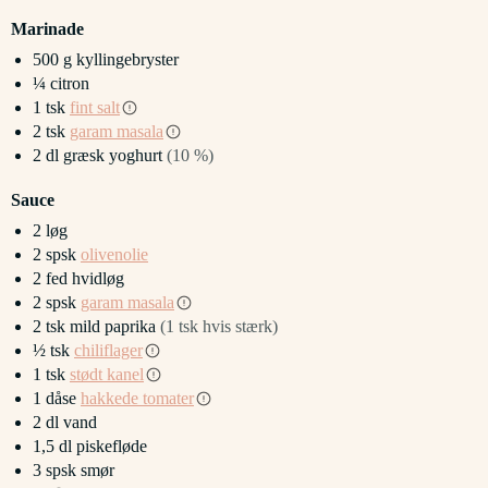
Marinade
500
g
kyllingebryster
¼
citron
1
tsk
fint salt
2
tsk
garam masala
2
dl
græsk yoghurt
(10 %)
Sauce
2
løg
2
spsk
olivenolie
2
fed
hvidløg
2
spsk
garam masala
2
tsk
mild paprika
(1 tsk hvis stærk)
½
tsk
chiliflager
1
tsk
stødt kanel
1
dåse
hakkede tomater
2
dl
vand
1,5
dl
piskefløde
3
spsk
smør