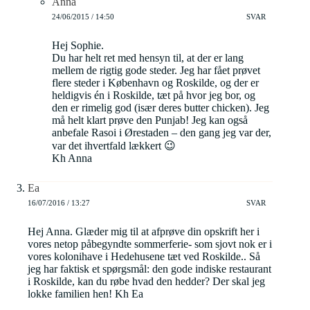
Anna
24/06/2015 / 14:50
SVAR
Hej Sophie.
Du har helt ret med hensyn til, at der er lang
mellem de rigtig gode steder. Jeg har fået prøvet
flere steder i København og Roskilde, og der er
heldigvis én i Roskilde, tæt på hvor jeg bor, og
den er rimelig god (især deres butter chicken). Jeg
må helt klart prøve den Punjab! Jeg kan også
anbefale Rasoi i Ørestaden – den gang jeg var der,
var det ihvertfald lækkert 😉
Kh Anna
Ea
16/07/2016 / 13:27
SVAR
Hej Anna. Glæder mig til at afprøve din opskrift her i
vores netop påbegyndte sommerferie- som sjovt nok er i
vores kolonihave i Hedehusene tæt ved Roskilde.. Så
jeg har faktisk et spørgsmål: den gode indiske restaurant
i Roskilde, kan du røbe hvad den hedder? Der skal jeg
lokke familien hen! Kh Ea