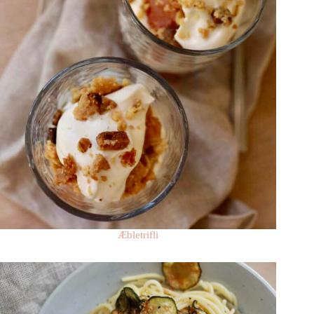
Æbletrifli