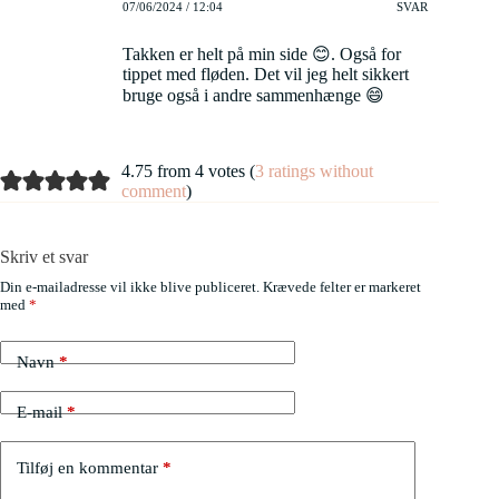
07/06/2024 / 12:04
SVAR
Takken er helt på min side 😊. Også for
tippet med fløden. Det vil jeg helt sikkert
bruge også i andre sammenhænge 😄
4.75 from 4 votes (
3 ratings without
comment
)
Skriv et svar
Din e-mailadresse vil ikke blive publiceret.
Krævede felter er markeret
med
*
Navn
*
E-mail
*
Tilføj en kommentar
*