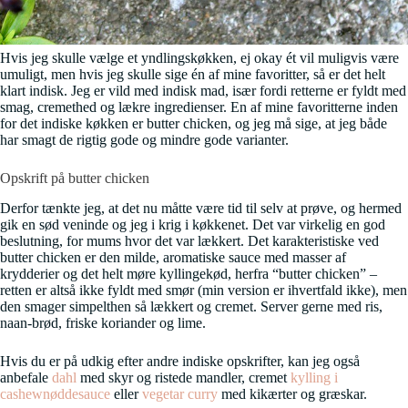
Hvis jeg skulle vælge et yndlingskøkken, ej okay ét vil muligvis være
umuligt, men hvis jeg skulle sige én af mine favoritter, så er det helt
klart indisk. Jeg er vild med indisk mad, især fordi retterne er fyldt med
smag, cremethed og lækre ingredienser. En af mine favoritterne inden
for det indiske køkken er butter chicken, og jeg må sige, at jeg både
har smagt de rigtig gode og mindre gode varianter.
Opskrift på butter chicken
Derfor tænkte jeg, at det nu måtte være tid til selv at prøve, og hermed
gik en sød veninde og jeg i krig i køkkenet. Det var virkelig en god
beslutning, for mums hvor det var lækkert. Det karakteristiske ved
butter chicken er den milde, aromatiske sauce med masser af
krydderier og det helt møre kyllingekød, herfra “butter chicken” –
retten er altså ikke fyldt med smør (min version er ihvertfald ikke), men
den smager simpelthen så lækkert og cremet. Server gerne med ris,
naan-brød, friske koriander og lime.
Hvis du er på udkig efter andre indiske opskrifter, kan jeg også
anbefale
dahl
med skyr og ristede mandler, cremet
kylling i
cashewnøddesauce
eller
vegetar curry
med kikærter og græskar.