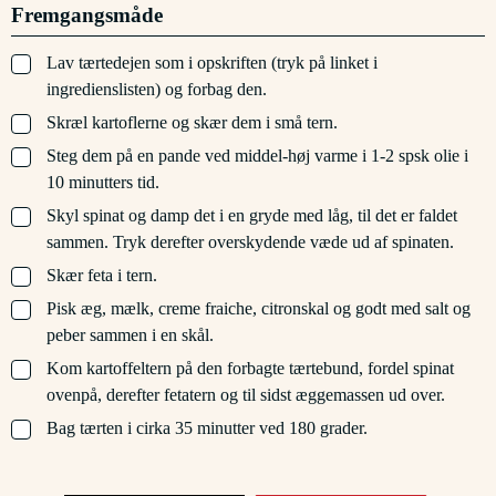
Fremgangsmåde
▢
Lav tærtedejen som i opskriften (tryk på linket i
ingredienslisten) og forbag den.
▢
Skræl kartoflerne og skær dem i små tern.
▢
Steg dem på en pande ved middel-høj varme i 1-2 spsk olie i
10 minutters tid.
▢
Skyl spinat og damp det i en gryde med låg, til det er faldet
sammen. Tryk derefter overskydende væde ud af spinaten.
▢
Skær feta i tern.
▢
Pisk æg, mælk, creme fraiche, citronskal og godt med salt og
peber sammen i en skål.
▢
Kom kartoffeltern på den forbagte tærtebund, fordel spinat
ovenpå, derefter fetatern og til sidst æggemassen ud over.
▢
Bag tærten i cirka 35 minutter ved 180 grader.