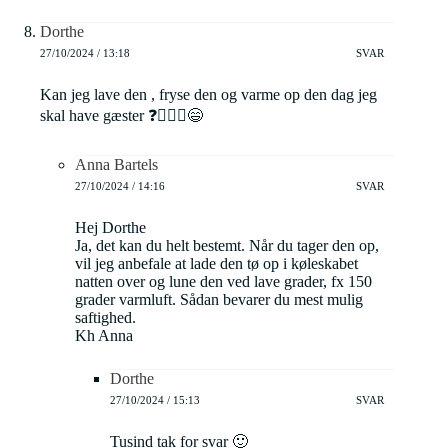
Dorthe
27/10/2024 / 13:18
SVAR
Kan jeg lave den , fryse den og varme op den dag jeg
skal have gæster ❓🤷🏻‍♀️😄
Anna Bartels
27/10/2024 / 14:16
SVAR
Hej Dorthe
Ja, det kan du helt bestemt. Når du tager den op,
vil jeg anbefale at lade den tø op i køleskabet
natten over og lune den ved lave grader, fx 150
grader varmluft. Sådan bevarer du mest mulig
saftighed.
Kh Anna
Dorthe
27/10/2024 / 15:13
SVAR
Tusind tak for svar 🙂