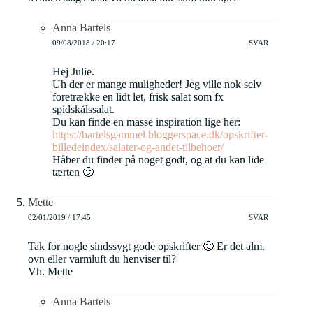
Anna Bartels
09/08/2018 / 20:17
SVAR
Hej Julie.
Uh der er mange muligheder! Jeg ville nok selv
foretrække en lidt let, frisk salat som fx
spidskålssalat.
Du kan finde en masse inspiration lige her:
https://bartelsgammel.bloggerspace.dk/opskrifter-
billedeindex/salater-og-andet-tilbehoer/
Håber du finder på noget godt, og at du kan lide
tærten 🙂
Mette
02/01/2019 / 17:45
SVAR
Tak for nogle sindssygt gode opskrifter 🙂 Er det alm.
ovn eller varmluft du henviser til?
Vh. Mette
Anna Bartels