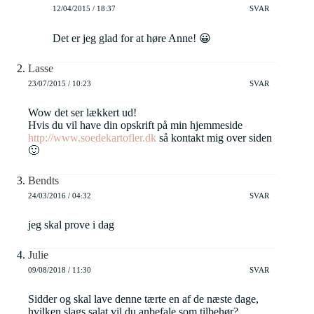
12/04/2015 / 18:37
SVAR
Det er jeg glad for at høre Anne! 😀
Lasse
23/07/2015 / 10:23
SVAR
Wow det ser lækkert ud!
Hvis du vil have din opskrift på min hjemmeside
http://www.soedekartofler.dk
så kontakt mig over siden
🙂
Bendts
24/03/2016 / 04:32
SVAR
jeg skal prove i dag
Julie
09/08/2018 / 11:30
SVAR
Sidder og skal lave denne tærte en af de næste dage,
hvilken slags salat vil du anbefale som tilbehør?