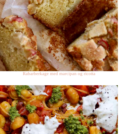
Rabarberkage med marcipan og ricotta