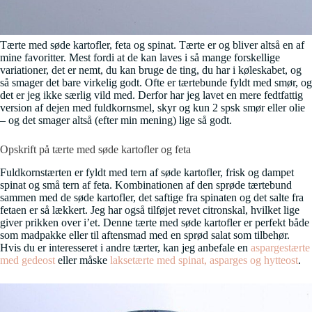
Tærte med søde kartofler, feta og spinat. Tærte er og bliver altså en af
mine favoritter. Mest fordi at de kan laves i så mange forskellige
variationer, det er nemt, du kan bruge de ting, du har i køleskabet, og
så smager det bare virkelig godt. Ofte er tærtebunde fyldt med smør, og
det er jeg ikke særlig vild med. Derfor har jeg lavet en mere fedtfattig
version af dejen med fuldkornsmel, skyr og kun 2 spsk smør eller olie
– og det smager altså (efter min mening) lige så godt.
Opskrift på tærte med søde kartofler og feta
Fuldkornstærten er fyldt med tern af søde kartofler, frisk og dampet
spinat og små tern af feta. Kombinationen af den sprøde tærtebund
sammen med de søde kartofler, det saftige fra spinaten og det salte fra
fetaen er så lækkert. Jeg har også tilføjet revet citronskal, hvilket lige
giver prikken over i’et. Denne tærte med søde kartofler er perfekt både
som madpakke eller til aftensmad med en sprød salat som tilbehør.
Hvis du er interesseret i andre tærter, kan jeg anbefale en
aspargestærte
med gedeost
eller måske
laksetærte med spinat, asparges og hytteost
.