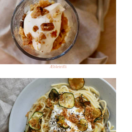
Æbletrifli