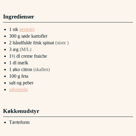
Ingredienser
1
stk
tærtedej
300
g
søde kartofler
2
håndfulde
frisk spinat
(store )
3
æg
(M/L)
1½
dl
creme fraiche
1
dl
mælk
1
øko citron
(skallen)
100
g
feta
salt og peber
olivenolie
Køkkenudstyr
Tærteform