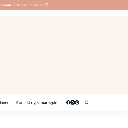
erinde - tak fordi du er her 🤍
aner
Kontakt og samarbejde