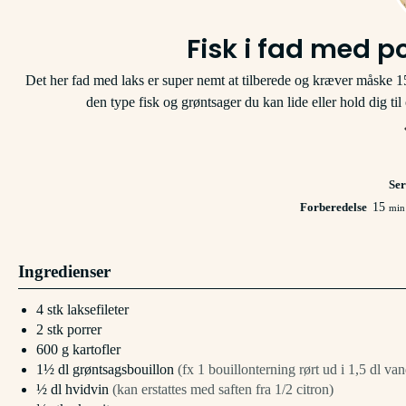
Fisk i fad med po
Det her fad med laks er super nemt at tilberede og kræver måske 15
den type fisk og grøntsager du kan lide eller hold dig ti
Ser
min
Forberedelse
15
min
Ingredienser
4
stk
laksefileter
2
stk
porrer
600
g
kartofler
1½
dl
grøntsagsbouillon
(fx 1 bouillonterning rørt ud i 1,5 dl van
½
dl
hvidvin
(kan erstattes med saften fra 1/2 citron)