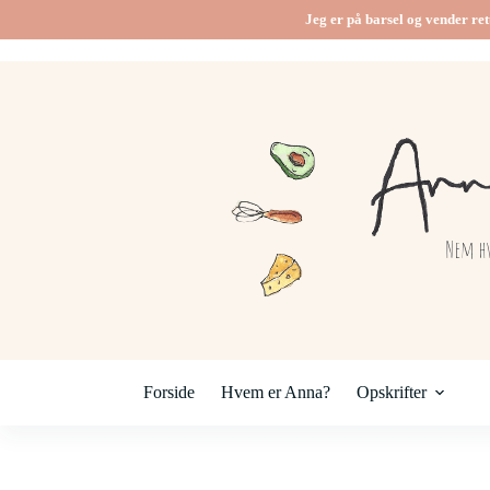
Fortsæt
Jeg er på barsel og vender ret
til
indhold
Forside
Hvem er Anna?
Opskrifter