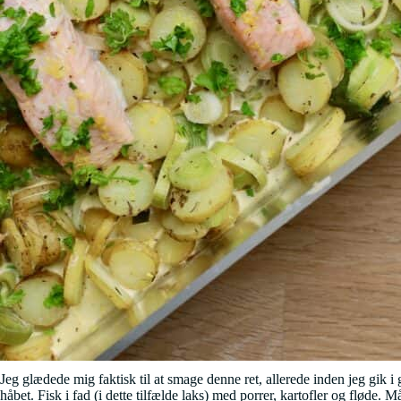
Jeg glædede mig faktisk til at smage denne ret, allerede inden jeg gik 
håbet. Fisk i fad (i dette tilfælde laks) med porrer, kartofler og fløde. 