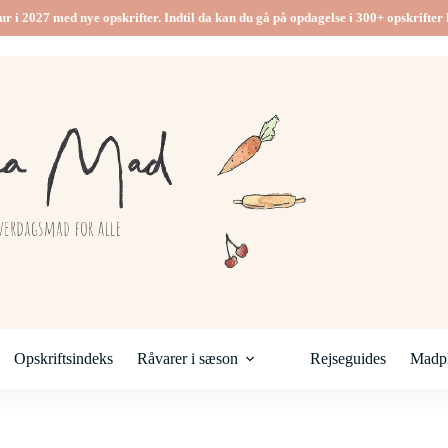
ur i 2027 med nye opskrifter. Indtil da kan du gå på opdagelse i 300+ opskrifter h
Opskriftsindeks
Råvarer i sæson
Rejseguides
Madpl