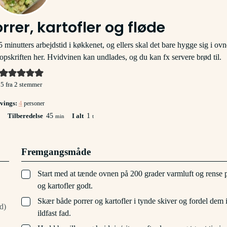
rrer, kartofler og fløde
 minutters arbejdstid i køkkenet, og ellers skal det bare hygge sig i ov
l opskriften her. Hvidvinen kan undlades, og du kan fx servere brød til.
5
fra
2
stemmer
vings:
4
personer
utter
minutter
time
Tilberedelse
45
I alt
1
min
t
Fremgangsmåde
▢
Start med at tænde ovnen på 200 grader varmluft og rense 
og kartofler godt.
▢
Skær både porrer og kartofler i tynde skiver og fordel dem i
d)
ildfast fad.