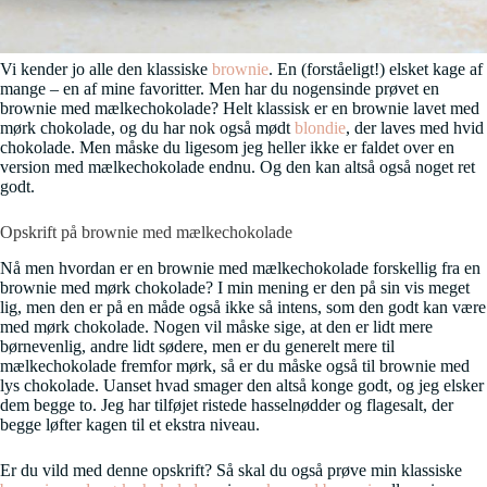
Vi kender jo alle den klassiske
brownie
. En (forståeligt!) elsket kage af
mange – en af mine favoritter. Men har du nogensinde prøvet en
brownie med mælkechokolade? Helt klassisk er en brownie lavet med
mørk chokolade, og du har nok også mødt
blondie
, der laves med hvid
chokolade. Men måske du ligesom jeg heller ikke er faldet over en
version med mælkechokolade endnu. Og den kan altså også noget ret
godt.
Opskrift på brownie med mælkechokolade
Nå men hvordan er en brownie med mælkechokolade forskellig fra en
brownie med mørk chokolade? I min mening er den på sin vis meget
lig, men den er på en måde også ikke så intens, som den godt kan være
med mørk chokolade. Nogen vil måske sige, at den er lidt mere
børnevenlig, andre lidt sødere, men er du generelt mere til
mælkechokolade fremfor mørk, så er du måske også til brownie med
lys chokolade. Uanset hvad smager den altså konge godt, og jeg elsker
dem begge to. Jeg har tilføjet ristede hasselnødder og flagesalt, der
begge løfter kagen til et ekstra niveau.
Er du vild med denne opskrift? Så skal du også prøve min klassiske