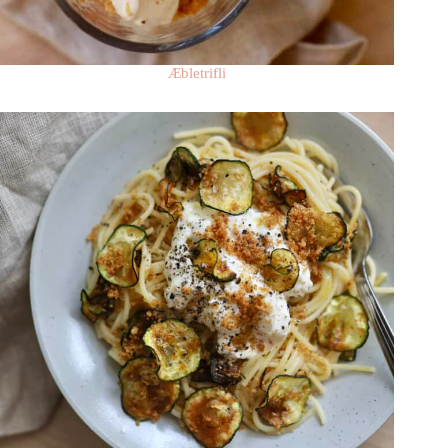
Æbletrifli