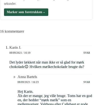
sekunder.
Marker som foretrukken
→
16 kommentarer
Karin J.
08/09/2021 / 16:19
SVAR
Det lyder lækkert når man ikke er så glad for mørk
chokolade😊 Hvilken mælkechokolade brugte du?
Anna Bartels
08/09/2021 / 16:23
SVAR
Hej Karin.
Åh der er mange, jeg ville bruge. Toms har en god
en, der hedder “mørk mælk” som en
mellemvariant. Valrhona eller Callebaut er gode