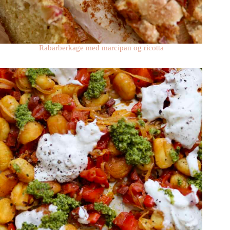
Rabarberkage med marcipan og ricotta