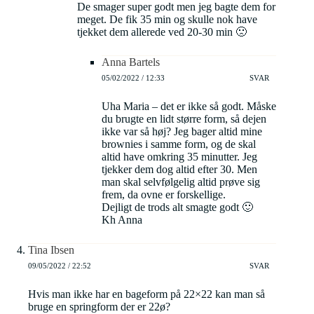
De smager super godt men jeg bagte dem for
meget. De fik 35 min og skulle nok have
tjekket dem allerede ved 20-30 min 🙁
Anna Bartels
05/02/2022 / 12:33
SVAR
Uha Maria – det er ikke så godt. Måske
du brugte en lidt større form, så dejen
ikke var så høj? Jeg bager altid mine
brownies i samme form, og de skal
altid have omkring 35 minutter. Jeg
tjekker dem dog altid efter 30. Men
man skal selvfølgelig altid prøve sig
frem, da ovne er forskellige.
Dejligt de trods alt smagte godt 🙂
Kh Anna
Tina Ibsen
09/05/2022 / 22:52
SVAR
Hvis man ikke har en bageform på 22×22 kan man så
bruge en springform der er 22ø?