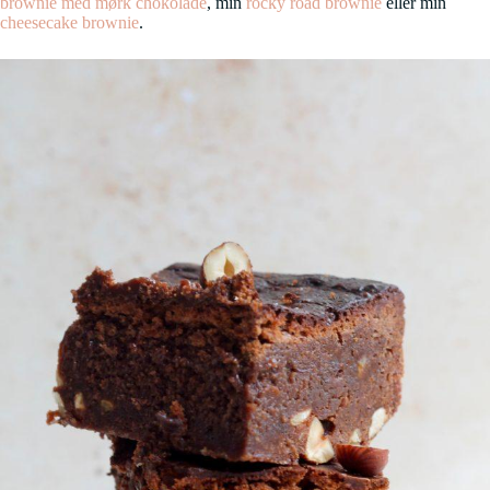
brownie med mørk chokolade
, min
rocky road brownie
eller min
cheesecake brownie
.