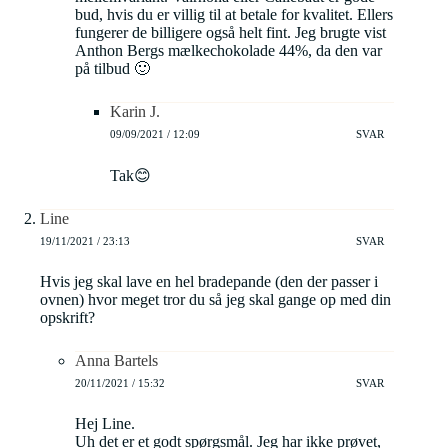
bud, hvis du er villig til at betale for kvalitet. Ellers
fungerer de billigere også helt fint. Jeg brugte vist
Anthon Bergs mælkechokolade 44%, da den var
på tilbud 🙂
Karin J.
09/09/2021 / 12:09
SVAR
Tak😊
Line
19/11/2021 / 23:13
SVAR
Hvis jeg skal lave en hel bradepande (den der passer i
ovnen) hvor meget tror du så jeg skal gange op med din
opskrift?
Anna Bartels
20/11/2021 / 15:32
SVAR
Hej Line.
Uh det er et godt spørgsmål. Jeg har ikke prøvet,