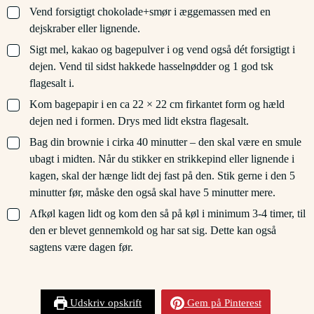
▢
Vend forsigtigt chokolade+smør i æggemassen med en
dejskraber eller lignende.
▢
Sigt mel, kakao og bagepulver i og vend også dét forsigtigt i
dejen. Vend til sidst hakkede hasselnødder og 1 god tsk
flagesalt i.
▢
Kom bagepapir i en ca 22 × 22 cm firkantet form og hæld
dejen ned i formen. Drys med lidt ekstra flagesalt.
▢
Bag din brownie i cirka 40 minutter – den skal være en smule
ubagt i midten. Når du stikker en strikkepind eller lignende i
kagen, skal der hænge lidt dej fast på den. Stik gerne i den 5
minutter før, måske den også skal have 5 minutter mere.
▢
Afkøl kagen lidt og kom den så på køl i minimum 3-4 timer, til
den er blevet gennemkold og har sat sig. Dette kan også
sagtens være dagen før.
Udskriv opskrift
Gem på Pinterest