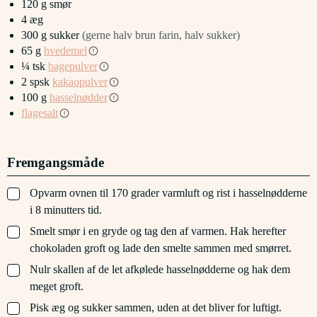
120
g
smør
4
æg
300
g
sukker
(gerne halv brun farin, halv sukker)
65
g
hvedemel
¼
tsk
bagepulver
2
spsk
kakaopulver
100
g
hasselnødder
flagesalt
Fremgangsmåde
▢
Opvarm ovnen til 170 grader varmluft og rist i hasselnødderne
i 8 minutters tid.
▢
Smelt smør i en gryde og tag den af varmen. Hak herefter
chokoladen groft og lade den smelte sammen med smørret.
▢
Nulr skallen af de let afkølede hasselnødderne og hak dem
meget groft.
▢
Pisk æg og sukker sammen, uden at det bliver for luftigt.