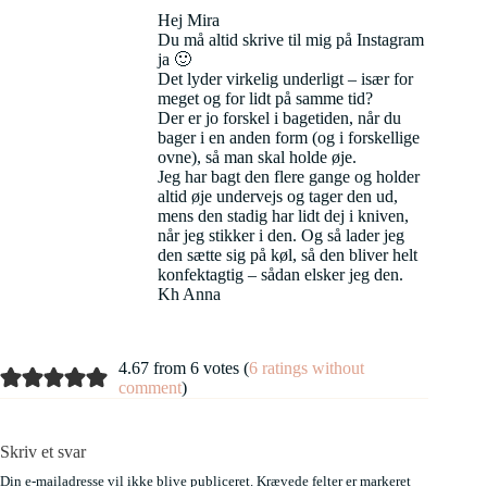
Hej Mira
Du må altid skrive til mig på Instagram
ja 🙂
Det lyder virkelig underligt – især for
meget og for lidt på samme tid?
Der er jo forskel i bagetiden, når du
bager i en anden form (og i forskellige
ovne), så man skal holde øje.
Jeg har bagt den flere gange og holder
altid øje undervejs og tager den ud,
mens den stadig har lidt dej i kniven,
når jeg stikker i den. Og så lader jeg
den sætte sig på køl, så den bliver helt
konfektagtig – sådan elsker jeg den.
Kh Anna
4.67 from 6 votes (
6 ratings without
comment
)
Skriv et svar
Din e-mailadresse vil ikke blive publiceret.
Krævede felter er markeret