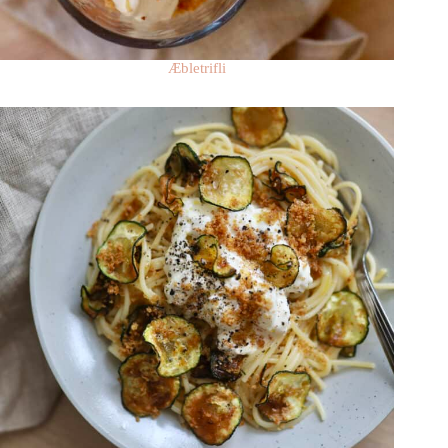
Æbletrifli