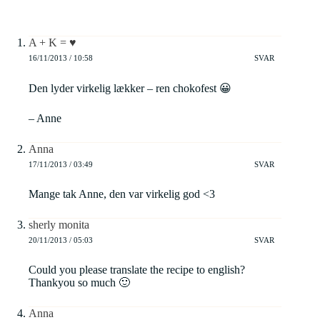
A + K = ♥
16/11/2013 / 10:58
SVAR
Den lyder virkelig lækker – ren chokofest 😀
– Anne
Anna
17/11/2013 / 03:49
SVAR
Mange tak Anne, den var virkelig god <3
sherly monita
20/11/2013 / 05:03
SVAR
Could you please translate the recipe to english?
Thankyou so much 🙂
Anna