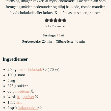
intens og smager lækkert af mørk chokolade. Lav den plain som
fremgangsmåden nedenunder og tilføj hakkede, ristede mandler,
hvid chokolade eller kokos. Kun fantasien sætter grænser.
5
fra
2
stemmer
Servings:
12
stk
minutter
minutter
Forberedelse
20
min
Tilberedelse
40
min
Ingredienser
250
g
mørk chokolade
( 70 %)
130
g
smør
5
æg
375
g
sukker
65
g
hvedemel
¼
tsk
bagepulver
1
nip
salt
2
spsk
kakaopulver