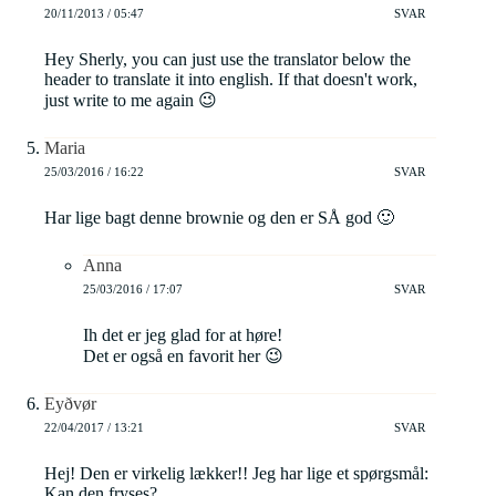
20/11/2013 / 05:47
SVAR
Hey Sherly, you can just use the translator below the
header to translate it into english. If that doesn't work,
just write to me again 😉
Maria
25/03/2016 / 16:22
SVAR
Har lige bagt denne brownie og den er SÅ god 🙂
Anna
25/03/2016 / 17:07
SVAR
Ih det er jeg glad for at høre!
Det er også en favorit her 😉
Eyðvør
22/04/2017 / 13:21
SVAR
Hej! Den er virkelig lækker!! Jeg har lige et spørgsmål:
Kan den fryses?