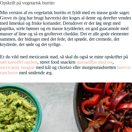
Opskrift på vegetarisk burrito
Min version af en vegetarisk burrito er fyldt med en masse gode sager.
Grove ris (jeg har brugt havreris) der koges al dente og derefter vendes
med limeskal og friske koriander. Derudover er der løg stegt med
paprika, sorte bønner og en masse krydderier, en god guacamole med
masser af lime og så en groftrevet cheddar. Det er alle gode elementer
sammen, der bidrager med det fede, det sprøde, det cremede, det
krydrede, det søde og det syrlige.
Er du vild med mexicansk mad, så skal du også se mine opskrifter på
sød kartoffel nachos
, street food snacken
quesadillas med ost
,
mexicansk lasagne
med kål og chorizo eller morgenmadsretten
huevos
rancheros
med smilende æg.