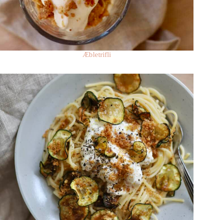
Æbletrifli