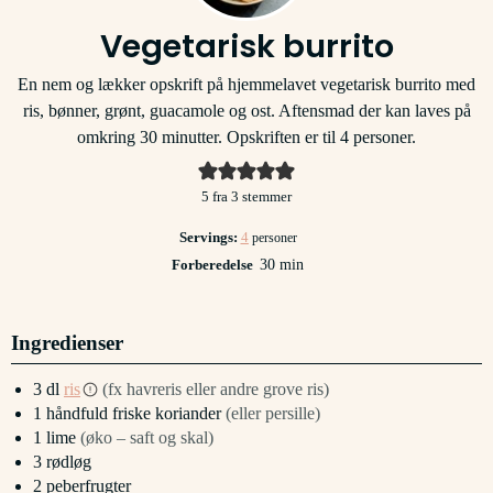
Vegetarisk burrito
En nem og lækker opskrift på hjemmelavet vegetarisk burrito med
ris, bønner, grønt, guacamole og ost. Aftensmad der kan laves på
omkring 30 minutter. Opskriften er til 4 personer.
5
fra
3
stemmer
Servings:
4
personer
minutter
Forberedelse
30
min
Ingredienser
3
dl
ris
(fx havreris eller andre grove ris)
1
håndfuld
friske koriander
(eller persille)
1
lime
(øko – saft og skal)
3
rødløg
2
peberfrugter