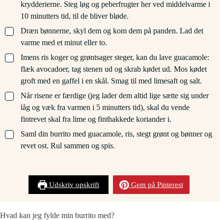
krydderierne. Steg løg og peberfrugter her ved middelvarme i
10 minutters tid, til de bliver bløde.
▢
Dræn bønnerne, skyl dem og kom dem på panden. Lad det
varme med et minut eller to.
▢
Imens ris koger og grøntsager steger, kan du lave guacamole:
flæk avocadoer, tag stenen ud og skrab kødet ud. Mos kødet
groft med en gaffel i en skål. Smag til med limesaft og salt.
▢
Når risene er færdige (jeg lader dem altid lige sætte sig under
låg og væk fra varmen i 5 minutters tid), skal du vende
fintrevet skal fra lime og finthakkede koriander i.
▢
Saml din burrito med guacamole, ris, stegt grønt og bønner og
revet ost. Rul sammen og spis.
Udskriv opskrift
Gem på Pinterest
Hvad kan jeg fylde min burrito med?