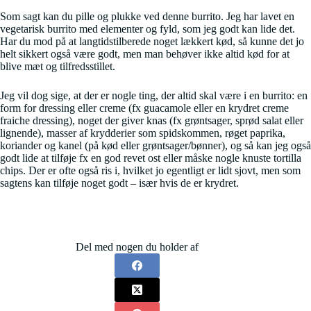
Som sagt kan du pille og plukke ved denne burrito. Jeg har lavet en
vegetarisk burrito med elementer og fyld, som jeg godt kan lide det.
Har du mod på at langtidstilberede noget lækkert kød, så kunne det jo
helt sikkert også være godt, men man behøver ikke altid kød for at
blive mæt og tilfredsstillet.
Jeg vil dog sige, at der er nogle ting, der altid skal være i en burrito: en
form for dressing eller creme (fx guacamole eller en krydret creme
fraiche dressing), noget der giver knas (fx grøntsager, sprød salat eller
lignende), masser af krydderier som spidskommen, røget paprika,
koriander og kanel (på kød eller grøntsager/bønner), og så kan jeg også
godt lide at tilføje fx en god revet ost eller måske nogle knuste tortilla
chips. Der er ofte også ris i, hvilket jo egentligt er lidt sjovt, men som
sagtens kan tilføje noget godt – især hvis de er krydret.
Del med nogen du holder af