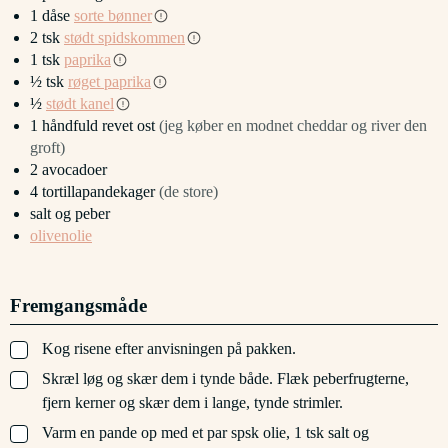
1
dåse
sorte bønner
2
tsk
stødt spidskommen
1
tsk
paprika
½
tsk
røget paprika
½
stødt kanel
1
håndfuld
revet ost
(jeg køber en modnet cheddar og river den
groft)
2
avocadoer
4
tortillapandekager
(de store)
salt og peber
olivenolie
Fremgangsmåde
▢
Kog risene efter anvisningen på pakken.
▢
Skræl løg og skær dem i tynde både. Flæk peberfrugterne,
fjern kerner og skær dem i lange, tynde strimler.
▢
Varm en pande op med et par spsk olie, 1 tsk salt og