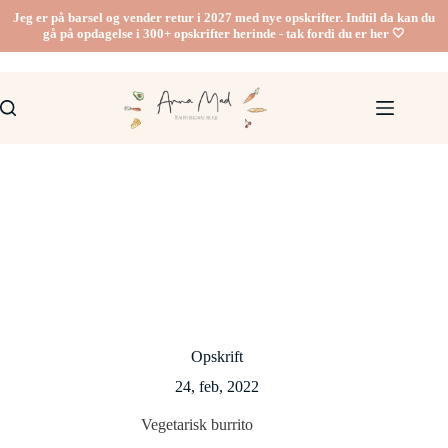
Fortsæt
Jeg er på barsel og vender retur i 2027 med nye opskrifter. Indtil da kan du
til
gå på opdagelse i 300+ opskrifter herinde - tak fordi du er her 🤍
indhold
Opskrift
24, feb, 2022
Vegetarisk burrito