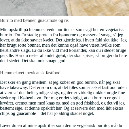
Burrito med bønner, guacamole og ris
Min opskrift på hjemmelavede burritos er som sagt her en vegetarisk
burrito. Du får stadig protein fra bønnerne og masser af smag, så jeg
lover, at du ikke savner kødet. Det gjorde jeg i hvert fald slet ikke. Jeg
har brugt sorte bønner, men det kunne også have været hvilke som
helst andre slags. Er du ikke vild med koriander, kan du i stedet bruge
persille. Har du rester af andet grønt, der skal spises, så bruger du bare
det i stedet. Det skal nok smage godt.
Hjemmelavet mexicansk fastfood
Det sker en gang imellem, at jeg køber en god burrito, når jeg skal
have takeaway. Det er som om, at det føles som snasket fastfood uden
at være af den helt syndige slags, og der er virkelig dukket nogle fine
steder op i København. For mig er det vigtigt, at en burrito er godt
krydret, cremet men med knas og med en god friskhed, og det vil jeg
bestemt sige, at denne opskrift har. Og at servere den med lidt ekstra
chips og guacamole – det har jo aldrig skadet noget.
Laver du en af mine opskrifter som denne vegetarisk burrito, må du