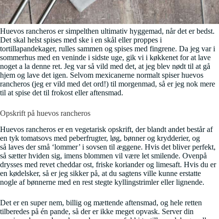
Huevos rancheros er simpelthen ultimativ hyggemad, når det er bedst.
Det skal helst spises med ske i en skål eller proppes i
tortillapandekager, rulles sammen og spises med fingrene. Da jeg var i
sommerhus med en veninde i sidste uge, gik vi i køkkenet for at lave
noget a la denne ret. Jeg var så vild med det, at jeg blev nødt til at gå
hjem og lave det igen. Selvom mexicanerne normalt spiser huevos
rancheros (jeg er vild med det ord!) til morgenmad, så er jeg nok mere
til at spise det til frokost eller aftensmad.
Opskrift på huevos rancheros
Huevos rancheros er en vegetarisk opskrift, der blandt andet består af
en tyk tomatsovs med peberfrugter, løg, bønner og krydderier, og
så laves der små ‘lommer’ i sovsen til æggene. Hvis det bliver perfekt,
så sætter hviden sig, imens blommen vil være let smilende. Ovenpå
drysses med revet cheddar ost, friske koriander og limesaft. Hvis du er
en kødelsker, så er jeg sikker på, at du sagtens ville kunne erstatte
nogle af bønnerne med en rest stegte kyllingstrimler eller lignende.
Det er en super nem, billig og mættende aftensmad, og hele retten
tilberedes på én pande, så der er ikke meget opvask. Server din