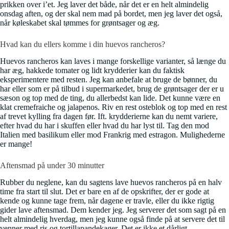
prikken over i’et. Jeg laver det både, når det er en helt almindelig
onsdag aften, og der skal nem mad på bordet, men jeg laver det også,
når køleskabet skal tømmes for grøntsager og æg.
Hvad kan du ellers komme i din huevos rancheros?
Huevos rancheros kan laves i mange forskellige varianter, så længe du
har æg, hakkede tomater og lidt krydderier kan du faktisk
eksperimentere med resten. Jeg kan anbefale at bruge de bønner, du
har eller som er på tilbud i supermarkedet, brug de grøntsager der er u
sæson og top med de ting, du allerbedst kan lide. Det kunne være en
klat cremefraiche og jalapenos. Riv en rest osteblok og top med en rest
af trevet kylling fra dagen før. Ift. krydderierne kan du nemt variere,
efter hvad du har i skuffen eller hvad du har lyst til. Tag den mod
Italien med basilikum eller mod Frankrig med estragon. Mulighederne
er mange!
Aftensmad på under 30 minutter
Rubber du neglene, kan du sagtens lave huevos rancheros på en halv
time fra start til slut. Det er bare en af de opskrifter, der er gode at
kende og kunne tage frem, når dagene er travle, eller du ikke rigtig
gider lave aftensmad. Dem kender jeg. Jeg serverer det som sagt på en
helt almindelig hverdag, men jeg kunne også finde på at servere det til
venner med ris og tortillapandekager. Det er ikke et dårligt