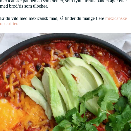
mexicanske pandemad som den er, som fyld i tortillapandekager eller
med brød/ris som tilbehør.
Er du vild med mexicansk mad, så finder du mange flere
mexicanske
opskrifter
.