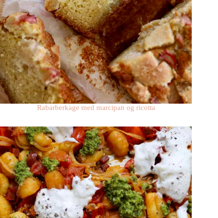
Rabarberkage med marcipan og ricotta