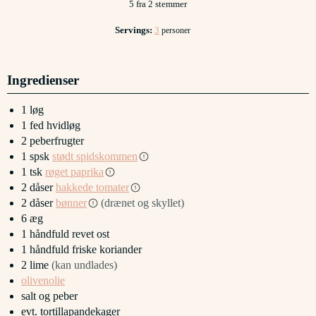
5
fra
2
stemmer
Servings:
3
personer
Ingredienser
1
løg
1
fed
hvidløg
2
peberfrugter
1
spsk
stødt spidskommen
1
tsk
røget paprika
2
dåser
hakkede tomater
2
dåser
bønner
(drænet og skyllet)
6
æg
1
håndfuld
revet ost
1
håndfuld
friske koriander
2
lime
(kan undlades)
olivenolie
salt og peber
evt. tortillapandekager