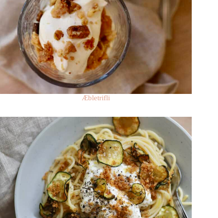
Æbletrifli