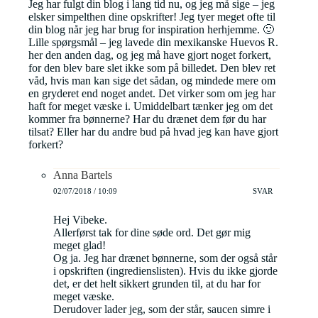
Jeg har fulgt din blog i lang tid nu, og jeg må sige – jeg
elsker simpelthen dine opskrifter! Jeg tyer meget ofte til
din blog når jeg har brug for inspiration herhjemme. 🙂
Lille spørgsmål – jeg lavede din mexikanske Huevos R.
her den anden dag, og jeg må have gjort noget forkert,
for den blev bare slet ikke som på billedet. Den blev ret
våd, hvis man kan sige det sådan, og mindede mere om
en gryderet end noget andet. Det virker som om jeg har
haft for meget væske i. Umiddelbart tænker jeg om det
kommer fra bønnerne? Har du drænet dem før du har
tilsat? Eller har du andre bud på hvad jeg kan have gjort
forkert?
Anna Bartels
02/07/2018 / 10:09
SVAR
Hej Vibeke.
Allerførst tak for dine søde ord. Det gør mig
meget glad!
Og ja. Jeg har drænet bønnerne, som der også står
i opskriften (ingredienslisten). Hvis du ikke gjorde
det, er det helt sikkert grunden til, at du har for
meget væske.
Derudover lader jeg, som der står, saucen simre i