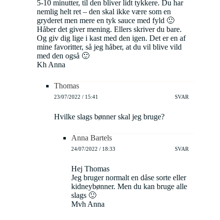
5-10 minutter, til den bliver lidt tykkere. Du har
nemlig helt ret – den skal ikke være som en
gryderet men mere en tyk sauce med fyld 🙂
Håber det giver mening. Ellers skriver du bare.
Og giv dig lige i kast med den igen. Det er en af
mine favoritter, så jeg håber, at du vil blive vild
med den også 🙂
Kh Anna
Thomas
23/07/2022 / 15:41
SVAR
Hvilke slags bønner skal jeg bruge?
Anna Bartels
24/07/2022 / 18:33
SVAR
Hej Thomas
Jeg bruger normalt en dåse sorte eller
kidneybønner. Men du kan bruge alle
slags 🙂
Mvh Anna