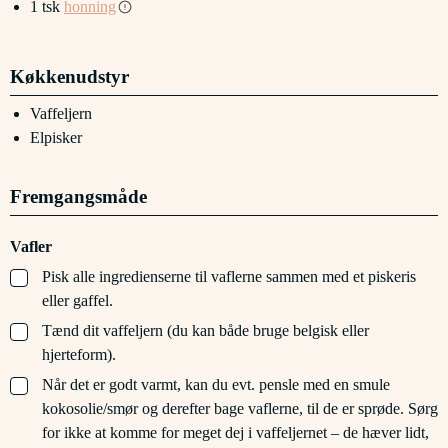
1
tsk
honning
Køkkenudstyr
Vaffeljern
Elpisker
Fremgangsmåde
Vafler
▢
Pisk alle ingredienserne til vaflerne sammen med et piskeris
eller gaffel.
▢
Tænd dit vaffeljern (du kan både bruge belgisk eller
hjerteform).
▢
Når det er godt varmt, kan du evt. pensle med en smule
kokosolie/smør og derefter bage vaflerne, til de er sprøde. Sørg
for ikke at komme for meget dej i vaffeljernet – de hæver lidt,