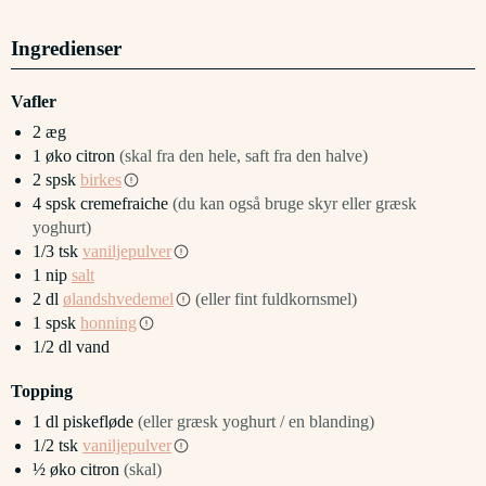
Ingredienser
Vafler
2
æg
1
øko citron
(skal fra den hele, saft fra den halve)
2
spsk
birkes
4
spsk
cremefraiche
(du kan også bruge skyr eller græsk
yoghurt)
1/3
tsk
vaniljepulver
1
nip
salt
2
dl
ølandshvedemel
(eller fint fuldkornsmel)
1
spsk
honning
1/2
dl
vand
Topping
1
dl
piskefløde
(eller græsk yoghurt / en blanding)
1/2
tsk
vaniljepulver
½
øko citron
(skal)