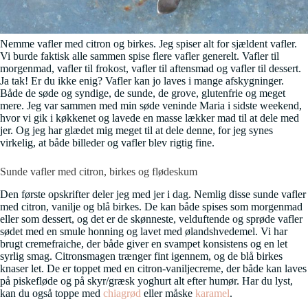
Nemme vafler med citron og birkes. Jeg spiser alt for sjældent vafler.
Vi burde faktisk alle sammen spise flere vafler generelt. Vafler til
morgenmad, vafler til frokost, vafler til aftensmad og vafler til dessert.
Ja tak! Er du ikke enig? Vafler kan jo laves i mange afskygninger.
Både de søde og syndige, de sunde, de grove, glutenfrie og meget
mere. Jeg var sammen med min søde veninde Maria i sidste weekend,
hvor vi gik i køkkenet og lavede en masse lækker mad til at dele med
jer. Og jeg har glædet mig meget til at dele denne, for jeg synes
virkelig, at både billeder og vafler blev rigtig fine.
Sunde vafler med citron, birkes og flødeskum
Den første opskrifter deler jeg med jer i dag. Nemlig disse sunde vafler
med citron, vanilje og blå birkes. De kan både spises som morgenmad
eller som dessert, og det er de skønneste, velduftende og sprøde vafler
sødet med en smule honning og lavet med ølandshvedemel. Vi har
brugt cremefraiche, der både giver en svampet konsistens og en let
syrlig smag. Citronsmagen trænger fint igennem, og de blå birkes
knaser let. De er toppet med en citron-vaniljecreme, der både kan laves
på piskefløde og på skyr/græsk yoghurt alt efter humør. Har du lyst,
kan du også toppe med
chiagrød
eller måske
karamel
.