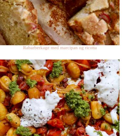
Rabarberkage med marcipan og ricotta