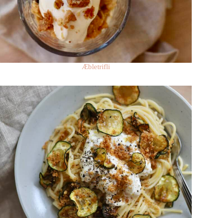
Æbletrifli