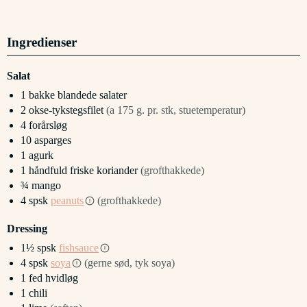
Ingredienser
Salat
1
bakke
blandede salater
2
okse-tykstegsfilet
(a 175 g. pr. stk, stuetemperatur)
4
forårsløg
10
asparges
1
agurk
1
håndfuld
friske koriander
(grofthakkede)
¾
mango
4
spsk
peanuts
(grofthakkede)
Dressing
1½
spsk
fishsauce
4
spsk
soya
(gerne sød, tyk soya)
1
fed
hvidløg
1
chili