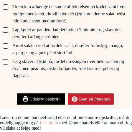
▢
Tiden kan afhænge en smule af tykkelsen på kødet samt hvor
rødt/gennemstegt, du vil have det (jeg kan i denne salat bedst
lide kødet stegt medium/rare).
▢
Tag kødet af panden, lad det hvile i 5 minutter og skær det
derefter i aflange strimler.
▢
Anret salaten ved at fordele salat, derefter forårsløg, mango,
asparges og agurk på et stort fad.
▢
Læg skiver af kød på, fordel dressingen over hele salaten og
drys med peanuts, friske koriander, friskkværnet peber og
flagesalt.
Udskriv opskrift
Gem på Pinterest
Laver du denne thai beef salad eller en af mine andre opskrifter, må du
endelig tagge mig på
Instagram
med @annabartels eller #annamad. Jeg
vil elske at følge med!