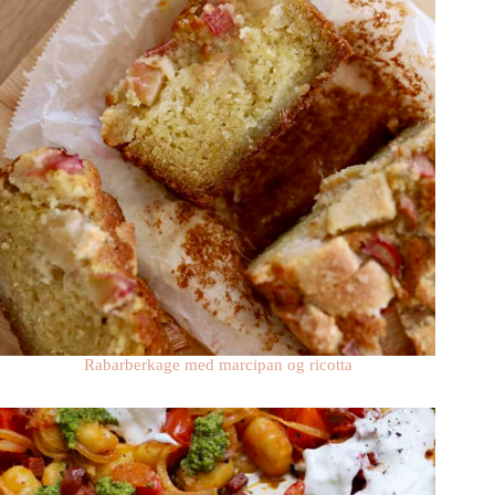
Rabarberkage med marcipan og ricotta