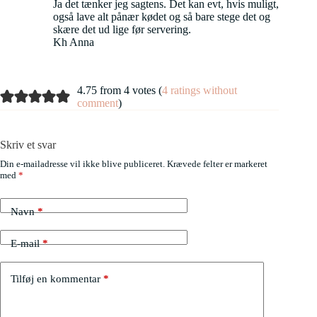
Ja det tænker jeg sagtens. Det kan evt, hvis muligt,
også lave alt pånær kødet og så bare stege det og
skære det ud lige før servering.
Kh Anna
4.75 from 4 votes (
4 ratings without
comment
)
Skriv et svar
Din e-mailadresse vil ikke blive publiceret.
Krævede felter er markeret
med
*
Navn
*
E-mail
*
Tilføj en kommentar
*