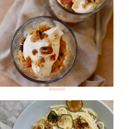
Æbletrifli