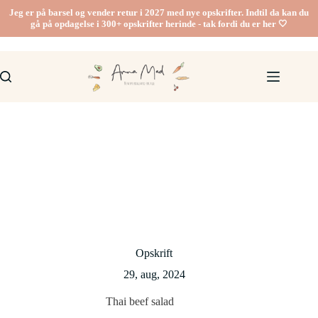
Fortsæt
Jeg er på barsel og vender retur i 2027 med nye opskrifter. Indtil da kan du
til
gå på opdagelse i 300+ opskrifter herinde - tak fordi du er her 🤍
indhold
Opskrift
29, aug, 2024
Thai beef salad