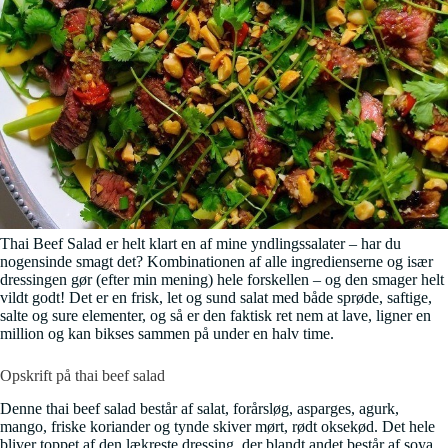
Thai Beef Salad er helt klart en af mine yndlingssalater – har du
nogensinde smagt det? Kombinationen af alle ingredienserne og især
dressingen gør (efter min mening) hele forskellen – og den smager helt
vildt godt! Det er en frisk, let og sund salat med både sprøde, saftige,
salte og sure elementer, og så er den faktisk ret nem at lave, ligner en
million og kan bikses sammen på under en halv time.
Opskrift på thai beef salad
Denne thai beef salad består af salat, forårsløg, asparges, agurk,
mango, friske koriander og tynde skiver mørt, rødt oksekød. Det hele
bliver toppet af den lækreste dressing, der blandt andet består af soya,