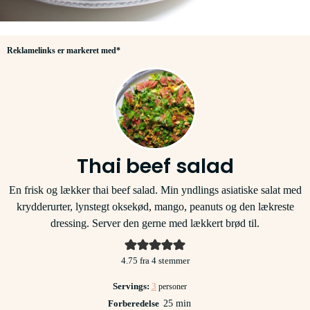
Reklamelinks er markeret med*
Thai beef salad
En frisk og lækker thai beef salad. Min yndlings asiatiske salat med
krydderurter, lynstegt oksekød, mango, peanuts og den lækreste
dressing. Server den gerne med lækkert brød til.
4.75
fra
4
stemmer
Servings:
3
personer
minutter
Forberedelse
25
min