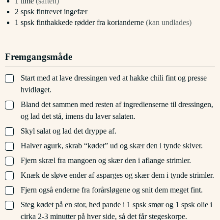
1
lime
(saften)
2
spsk
fintrevet ingefær
1
spsk
finthakkede rødder fra korianderne
(kan undlades)
Fremgangsmåde
▢
Start med at lave dressingen ved at hakke chili fint og presse
hvidløget.
▢
Bland det sammen med resten af ingredienserne til dressingen,
og lad det stå, imens du laver salaten.
▢
Skyl salat og lad det dryppe af.
▢
Halver agurk, skrab “kødet” ud og skær den i tynde skiver.
▢
Fjern skræl fra mangoen og skær den i aflange strimler.
▢
Knæk de sløve ender af asparges og skær dem i tynde strimler.
▢
Fjern også enderne fra forårsløgene og snit dem meget fint.
▢
Steg kødet på en stor, hed pande i 1 spsk smør og 1 spsk olie i
cirka 2-3 minutter på hver side, så det får stegeskorpe.