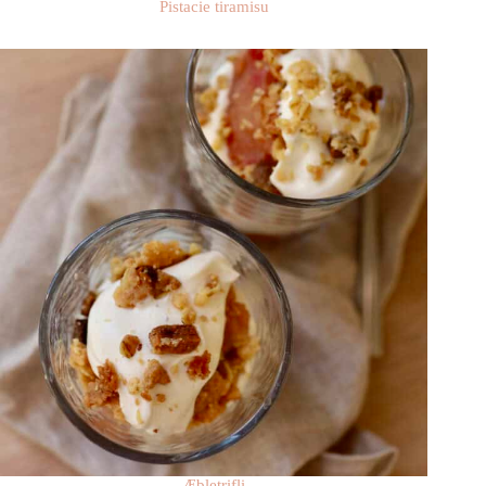
Pistacie tiramisu
Æbletrifli