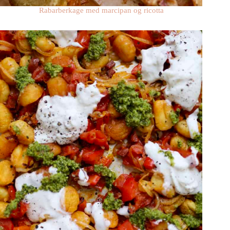
Rabarberkage med marcipan og ricotta