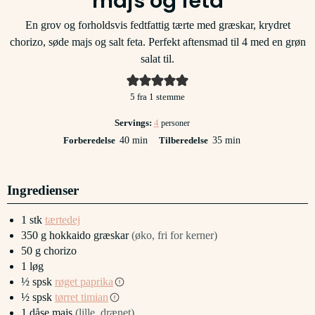
majs og feta
En grov og forholdsvis fedtfattig tærte med græskar, krydret
chorizo, søde majs og salt feta. Perfekt aftensmad til 4 med en grøn
salat til.
5
fra 1 stemme
Servings:
4
personer
minutter
minutter
Forberedelse
40
min
Tilberedelse
35
min
Ingredienser
1
stk
tærtedej
350
g
hokkaido græskar
(øko, fri for kerner)
50
g
chorizo
1
løg
½
spsk
røget paprika
½
spsk
tørret timian
1
dåse
majs
(lille, drænet)