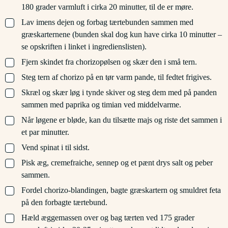
180 grader varmluft i cirka 20 minutter, til de er møre.
▢
Lav imens dejen og forbag tærtebunden sammen med
græskarternene (bunden skal dog kun have cirka 10 minutter –
se opskriften i linket i ingredienslisten).
▢
Fjern skindet fra chorizopølsen og skær den i små tern.
▢
Steg tern af chorizo på en tør varm pande, til fedtet frigives.
▢
Skræl og skær løg i tynde skiver og steg dem med på panden
sammen med paprika og timian ved middelvarme.
▢
Når løgene er bløde, kan du tilsætte majs og riste det sammen i
et par minutter.
▢
Vend spinat i til sidst.
▢
Pisk æg, cremefraiche, sennep og et pænt drys salt og peber
sammen.
▢
Fordel chorizo-blandingen, bagte græskartern og smuldret feta
på den forbagte tærtebund.
▢
Hæld æggemassen over og bag tærten ved 175 grader