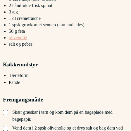
2
håndfulde
frisk spinat
3
æg
1
dl
cremefraiche
1
spsk
grovkornet sennep
(kan undlades)
50
g
feta
olivenolie
salt og peber
Køkkenudstyr
Tærteform
Pande
Fremgangsmåde
▢
Skær græskar i tern og kom dem på en bageplade med
bagepapir.
▢
Vend dem i 2 spsk olivenolie og et drys salt og bag dem ved