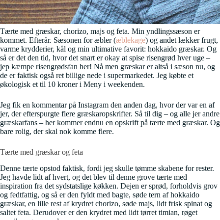
Tærte med græskar, chorizo, majs og feta. Min yndlingssæson er
kommet. Efterår. Sæsonen for æbler (
æblekage
) og andet lækker frugt,
varme krydderier, kål og min ultimative favorit: hokkaido græskar. Og
så er det den tid, hvor det snart er okay at spise risengrød hver uge –
jep kæmpe risengrødsfan her! Nå men græskar er altså i sæson nu, og
de er faktisk også ret billige nede i supermarkedet. Jeg købte et
økologisk et til 10 kroner i Meny i weekenden.
Jeg fik en kommentar på Instagram den anden dag, hvor der var en af
jer, der efterspurgte flere græskaropskrifter. Så til dig – og alle jer andre
græskarfans – her kommer endnu en opskrift på tærte med græskar. Og
bare rolig, der skal nok komme flere.
Tærte med græskar og feta
Denne tærte opstod faktisk, fordi jeg skulle tømme skabene for rester.
Jeg havde lidt af hvert, og det blev til denne grove tærte med
inspiration fra det sydstatslige køkken. Dejen er sprød, forholdvis grov
og fedtfattig, og så er den fyldt med bagte, søde tern af hokkaido
græskar, en lille rest af krydret chorizo, søde majs, lidt frisk spinat og
saltet feta. Derudover er den krydret med lidt tørret timian, røget