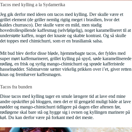
Tacos med kylling a la Sydamerika
Jeg gik derfor med ideen om tacos med kylling. Der skulle være et
grillet element (de griller nemlig rigtig meget i brasilien, hvor det
kaldes churrasco). Der skulle være en mild, men stadig
hovedrollespillende kaffesmag (selvfølgelig), noget karamelliseret til at
understøtte kaffen, noget der knaste og skabte kontrast. Og så skulle
det toppes med chimichurri, som er en brasiliansk salsa.
Mit bud blev derfor disse bløde, hjemmebagte tacos, der fyldes med
super mørt kaffemarineret, grillet kylling på spyd, søde karamelliserede
rødløg, en frisk og syrlig mango-chimichurri og sprøde kafferistede
hasselnødder. Sidstnævnte sætter virkelig prikken over i’et, giver retten
knas og fremhæver kaffesmagen.
Tacos fra bunden
Disse tacos med kylling tager en smule længere tid at lave end mine
andre opskrifter på bloggen, men det er til gengæld muligt både at lave
nødder og mango-chimichurri tidligere på dagen eller aftenen før,
rødløgene skal bare stå og hygge sig i ovnen og kyllingen marinere på
køl. Du kan derfor være på forkant med det meste.