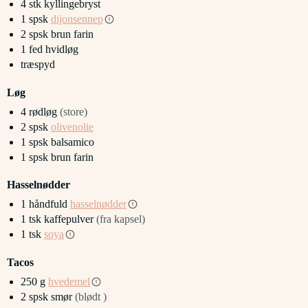
4
stk
kyllingebryst
1
spsk
dijonsennep
2
spsk
brun farin
1
fed
hvidløg
træspyd
Løg
4
rødløg
(store)
2
spsk
olivenolie
1
spsk
balsamico
1
spsk
brun farin
Hasselnødder
1
håndfuld
hasselnødder
1
tsk
kaffepulver
(fra kapsel)
1
tsk
soya
Tacos
250
g
hvedemel
2
spsk
smør
(blødt )