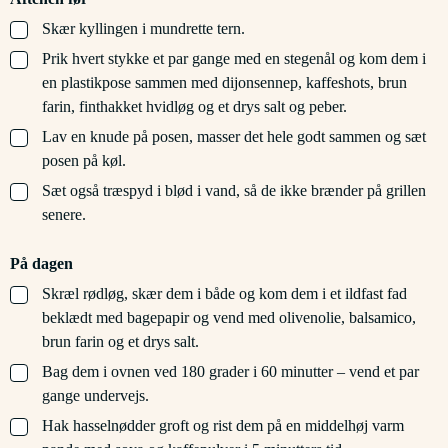
▢
Skær kyllingen i mundrette tern.
▢
Prik hvert stykke et par gange med en stegenål og kom dem i
en plastikpose sammen med dijonsennep, kaffeshots, brun
farin, finthakket hvidløg og et drys salt og peber.
▢
Lav en knude på posen, masser det hele godt sammen og sæt
posen på køl.
▢
Sæt også træspyd i blød i vand, så de ikke brænder på grillen
senere.
På dagen
▢
Skræl rødløg, skær dem i både og kom dem i et ildfast fad
beklædt med bagepapir og vend med olivenolie, balsamico,
brun farin og et drys salt.
▢
Bag dem i ovnen ved 180 grader i 60 minutter – vend et par
gange undervejs.
▢
Hak hasselnødder groft og rist dem på en middelhøj varm