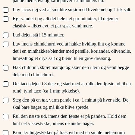
pande med soya og kaffepulver i 5 minutters tid.
▢
Lav tacos dej ved at smuldre smør med hvedemel og 1 tsk salt.
▢
Rør vandet i og ælt det hele i et par minutter, til dejen er
elastisk – tilsæt evt. et par spsk vand mere.
▢
Lad dejen stå i 15 minutter.
▢
Lav imens chimichurri ved at hakke hvidløg fint og komme
det i en minihakker/blender med persille, koriander, olivenolie,
limesaft og et drys salt og blend til en grov dressing.
▢
Hak chili fint, skræl mango og skær den i tern og vend begge
dele med chimichurri.
▢
Del tacosdejen i 8 dele og start med at rulle den første ud til en
rund, tynd taco (ca 1 mm tykkelse).
▢
Steg den på en tør, varm pande i ca. 1 minut på hver side. De
skal bare bages og må ikke blive sprøde.
▢
Rul den næste ud, imens den første er på panden. Hold dem
lunt i et viskestykke, imens de andre bager.
▢
Kom kyllingestykker på træspyd med en smule mellemrum