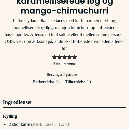
karamelliserede løg og
mango-chimuchurri
Lækre sydamerikanske tacos med kaffemarineret kylling,
karamelliserede rødløg, mango-chimichurri og kafferistede
hasselnødder. Aftensmad til 3 sultne eller 4 mellemsultne personer.
OBS. vær opmærksom på, at du skal forberede marinaden aftenen
før.
5
fra 1 stemme
Servings:
3
personer
time
time
Forberedelse
1
t
Tilberedelse
1
t
Ingredienser
Kylling
2
shot
kaffe
(stærk, cirka 1-1,5 dl)