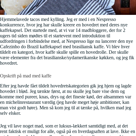
Hjemmelavede tacos med kylling. Jeg er med i en Nespresso
konkurrence, hvor jeg har skulle kreere en hovedret med deres nye
kaffekapsel. Det startede med, at vi var 14 madbloggere, der for 2
ugers tid siden mødtes til et startevent med introduktion til
udfordringen i forbindelse med, at Nespresso lige nu lancerer den nye
Cafezinho do Brazil kaffekapsel med brasiliansk kaffe. Vi blev hver
tildelt en kategori, hvor kaffe skulle spille en hovedrolle. Der skulle
være elementer fra det brasilianske/sydamerikanske køkken, og jeg fik
hovedret.
Opskrift på mad med kaffe
Efter jeg havde fået tildelt hovedretskategorien gik jeg hjem og lagde
hovedet i blød. Jeg tænkte først, at nu skulle jeg bare vise dem og
komme med pureer, knas, drys og det fineste kød, der altsammen var
en michelinrestaurant værdig (jeg havde meget høje ambitioner, kan
man vist godt høre). Men så kom jeg til at tænke på, hvilken mad jeg
selv elsker.
Jeg vil lave noget mad, som er luksus-lækkert samtidigt med, at det
rent faktisk er muligt for alle, også på en hverdagsaften at lave. Ikke en