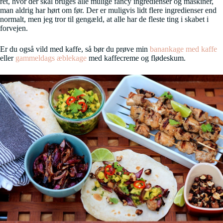
ret, hvor der skal bruges alle mulige fancy ingredienser og maskiner,
man aldrig har hørt om før. Der er muligvis lidt flere ingredienser end
normalt, men jeg tror til gengæld, at alle har de fleste ting i skabet i
forvejen.
Er du også vild med kaffe, så bør du prøve min
banankage med kaffe
eller
gammeldags æblekage
med kaffecreme og flødeskum.