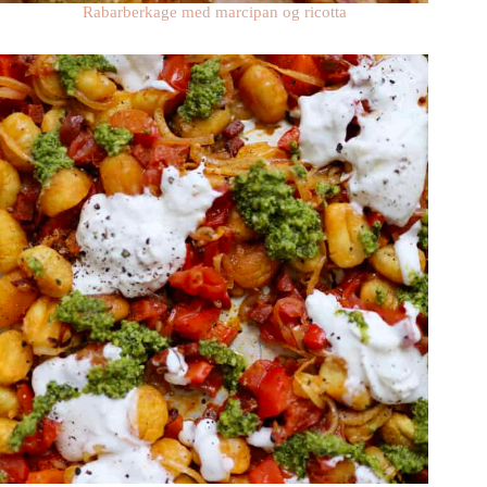
Rabarberkage med marcipan og ricotta