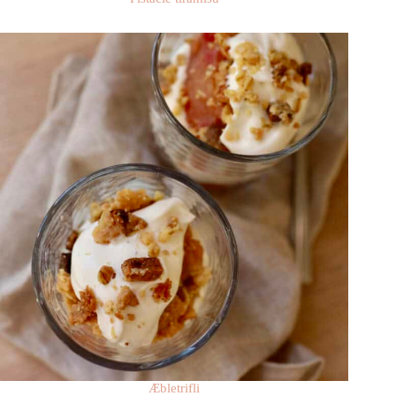
Æbletrifli