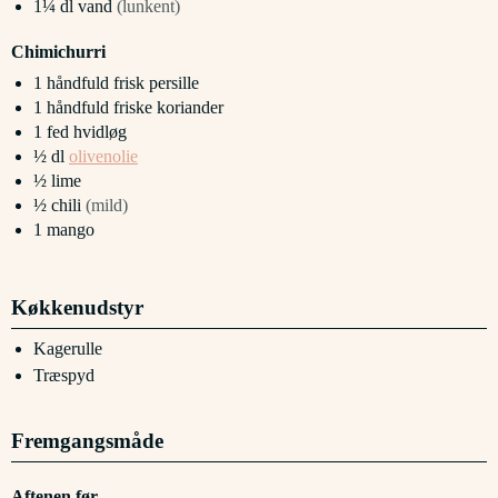
1¼
dl
vand
(lunkent)
Chimichurri
1
håndfuld
frisk persille
1
håndfuld
friske koriander
1
fed
hvidløg
½
dl
olivenolie
½
lime
½
chili
(mild)
1
mango
Køkkenudstyr
Kagerulle
Træspyd
Fremgangsmåde
Aftenen før