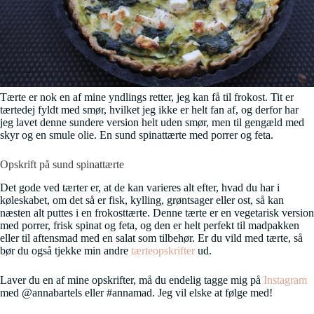
Tærte er nok en af mine yndlings retter, jeg kan få til frokost. Tit er
tærtedej fyldt med smør, hvilket jeg ikke er helt fan af, og derfor har
jeg lavet denne sundere version helt uden smør, men til gengæld med
skyr og en smule olie. En sund spinattærte med porrer og feta.
Opskrift på sund spinattærte
Det gode ved tærter er, at de kan varieres alt efter, hvad du har i
køleskabet, om det så er fisk, kylling, grøntsager eller ost, så kan
næsten alt puttes i en frokosttærte. Denne tærte er en vegetarisk version
med porrer, frisk spinat og feta, og den er helt perfekt til madpakken
eller til aftensmad med en salat som tilbehør. Er du vild med tærte, så
bør du også tjekke min andre
tærteopskrifter
ud.
Laver du en af mine opskrifter, må du endelig tagge mig på
Instagram
med @annabartels eller #annamad. Jeg vil elske at følge med!