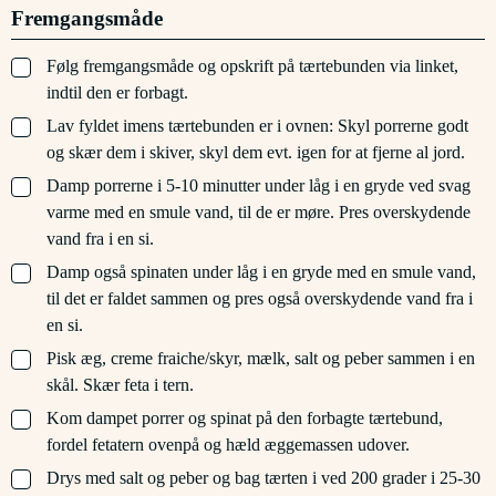
Fremgangsmåde
▢
Følg fremgangsmåde og opskrift på tærtebunden via linket,
indtil den er forbagt.
▢
Lav fyldet imens tærtebunden er i ovnen: Skyl porrerne godt
og skær dem i skiver, skyl dem evt. igen for at fjerne al jord.
▢
Damp porrerne i 5-10 minutter under låg i en gryde ved svag
varme med en smule vand, til de er møre. Pres overskydende
vand fra i en si.
▢
Damp også spinaten under låg i en gryde med en smule vand,
til det er faldet sammen og pres også overskydende vand fra i
en si.
▢
Pisk æg, creme fraiche/skyr, mælk, salt og peber sammen i en
skål. Skær feta i tern.
▢
Kom dampet porrer og spinat på den forbagte tærtebund,
fordel fetatern ovenpå og hæld æggemassen udover.
▢
Drys med salt og peber og bag tærten i ved 200 grader i 25-30