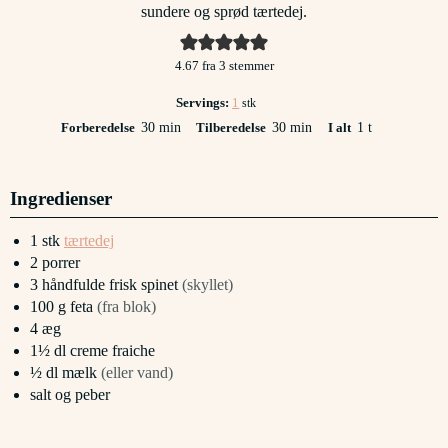
sundere og sprød tærtedej.
4.67
fra
3
stemmer
Servings:
1
stk
minutter
minutter
time
Forberedelse
30
min
Tilberedelse
30
min
I alt
1
t
Ingredienser
1
stk
tærtedej
2
porrer
3
håndfulde
frisk spinet
(skyllet)
100
g
feta
(fra blok)
4
æg
1½
dl
creme fraiche
½
dl
mælk
(eller vand)
salt og peber