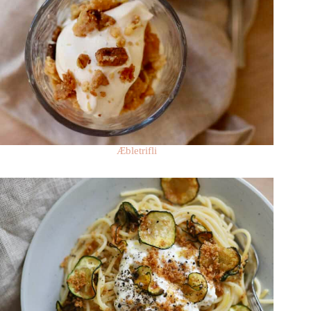
Æbletrifli