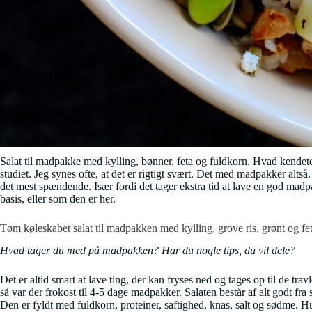
Salat til madpakke med kylling, bønner, feta og fuldkorn. Hvad kendete
studiet. Jeg synes ofte, at det er rigtigt svært. Det med madpakker alt
det mest spændende. Især fordi det tager ekstra tid at lave en god madpa
basis, eller som den er her.
Tøm køleskabet salat til madpakken med kylling, grove ris, grønt og fe
Hvad tager du med på madpakken? Har du nogle tips, du vil dele?
Det er altid smart at lave ting, der kan fryses ned og tages op til de
så var der frokost til 4-5 dage madpakker. Salaten består af alt godt f
Den er fyldt med fuldkorn, proteiner, saftighed, knas, salt og sødme. Hu