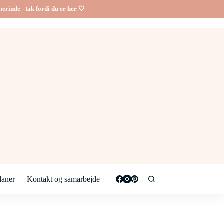
erinde - tak fordi du er her 🤍
aner
Kontakt og samarbejde