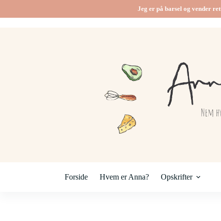
Fortsæt
Jeg er på barsel og vender ret
til
indhold
Forside
Hvem er Anna?
Opskrifter