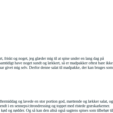
friskt og noget, jeg glæder mig til at spise under en lang dag på
 samtidigt have noget sundt og lækkert, så er madpakker oftest bare ikke
 har givet mig selv. Derfor denne salat til madpakke, der kan bruges som
eftermiddag og lavede en stor portion god, mættende og lækker salat, og
 vendt i en senneps/citrondressing og toppet med ristede græskarkerner.
 kød og nødder. Og så kan den altså også sagtens spises som tilbehør til