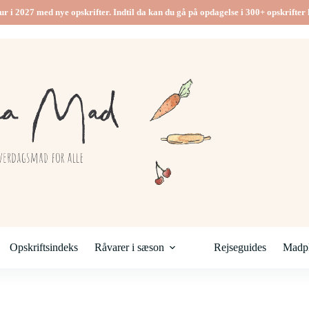
ur i 2027 med nye opskrifter. Indtil da kan du gå på opdagelse i 300+ opskrifter h
Opskriftsindeks
Råvarer i sæson
Rejseguides
Madpl