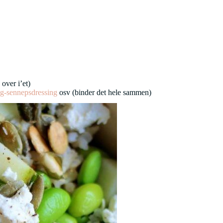
 over i’et)
g-sennepsdressing
osv (binder det hele sammen)