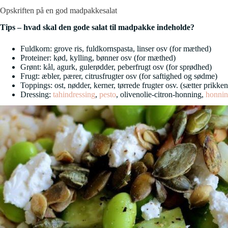
Opskriften på en god madpakkesalat
Tips – hvad skal den gode salat til madpakke indeholde?
Fuldkorn: grove ris, fuldkornspasta, linser osv (for mæthed)
Proteiner: kød, kylling, bønner osv (for mæthed)
Grønt: kål, agurk, gulerødder, peberfrugt osv (for sprødhed)
Frugt: æbler, pærer, citrusfrugter osv (for saftighed og sødme)
Toppings: ost, nødder, kerner, tørrede frugter osv. (sætter prikken
Dressing:
tahindressing
,
pesto
, olivenolie-citron-honning,
honnin