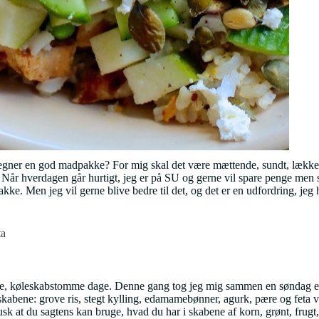
gner en god madpakke? For mig skal det være mættende, sundt, lækkert, 
så. Når hverdagen går hurtigt, jeg er på SU og gerne vil spare penge men
kke. Men jeg vil gerne blive bedre til det, og det er en udfordring, jeg
ta
 travle, køleskabstomme dage. Denne gang tog jeg mig sammen en søndag 
ra skabene: grove ris, stegt kylling, edamamebønner, agurk, pære og feta
sk at du sagtens kan bruge, hvad du har i skabene af korn, grønt, frugt,