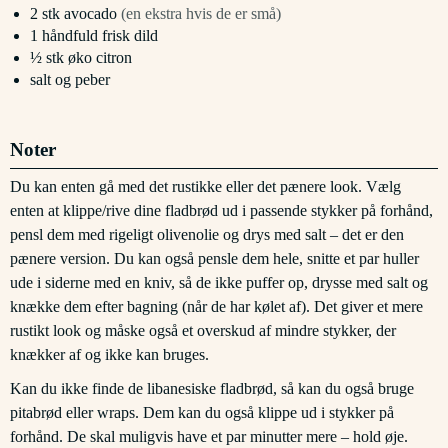
2
stk
avocado
(en ekstra hvis de er små)
1
håndfuld
frisk dild
½
stk
øko citron
salt og peber
Noter
Du kan enten gå med det rustikke eller det pænere look. Vælg
enten at klippe/rive dine fladbrød ud i passende stykker på forhånd,
pensl dem med rigeligt olivenolie og drys med salt – det er den
pænere version. Du kan også pensle dem hele,
snitte et par huller
ude i siderne med en kniv, så de ikke puffer op,
drysse med salt og
knække dem efter bagning (når de har kølet af). Det giver et mere
rustikt look og måske også et overskud af mindre stykker, der
knækker af og ikke kan bruges.
Kan du ikke finde de libanesiske fladbrød, så kan du også bruge
pitabrød eller wraps. Dem kan du også klippe ud i stykker på
forhånd. De skal muligvis have et par minutter mere – hold øje.