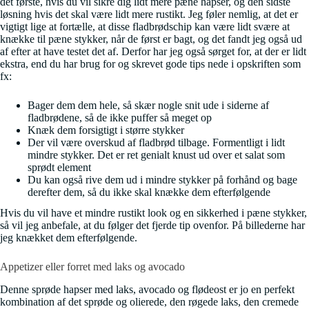
det første, hvis du vil sikre dig lidt mere pæne hapser, og den sidste
løsning hvis det skal være lidt mere rustikt. Jeg føler nemlig, at det er
vigtigt lige at fortælle, at disse fladbrødschip kan være lidt svære at
knække til pæne stykker, når de først er bagt, og det fandt jeg også ud
af efter at have testet det af. Derfor har jeg også sørget for, at der er lidt
ekstra, end du har brug for og skrevet gode tips nede i opskriften som
fx:
Bager dem dem hele, så skær nogle snit ude i siderne af
fladbrødene, så de ikke puffer så meget op
Knæk dem forsigtigt i større stykker
Der vil være overskud af fladbrød tilbage. Formentligt i lidt
mindre stykker. Det er ret genialt knust ud over et salat som
sprødt element
Du kan også rive dem ud i mindre stykker på forhånd og bage
derefter dem, så du ikke skal knække dem efterfølgende
Hvis du vil have et mindre rustikt look og en sikkerhed i pæne stykker,
så vil jeg anbefale, at du følger det fjerde tip ovenfor. På billederne har
jeg knækket dem efterfølgende.
Appetizer eller forret med laks og avocado
Denne sprøde hapser med laks, avocado og flødeost er jo en perfekt
kombination af det sprøde og olierede, den røgede laks, den cremede