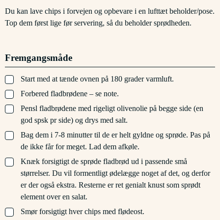
Du kan lave chips i forvejen og opbevare i en lufttæt beholder/pose.
Top dem først lige før servering, så du beholder sprødheden.
Fremgangsmåde
▢
Start med at tænde ovnen på 180 grader varmluft.
▢
Forbered fladbrødene – se note.
▢
Pensl fladbrødene med rigeligt olivenolie på begge side (en
god spsk pr side) og drys med salt.
▢
Bag dem i 7-8 minutter til de er helt gyldne og sprøde. Pas på
de ikke får for meget. Lad dem afkøle.
▢
Knæk forsigtigt de sprøde fladbrød ud i passende små
størrelser. Du vil formentligt ødelægge noget af det, og derfor
er der også ekstra. Resterne er ret genialt knust som sprødt
element over en salat.
▢
Smør forsigtigt hver chips med flødeost.