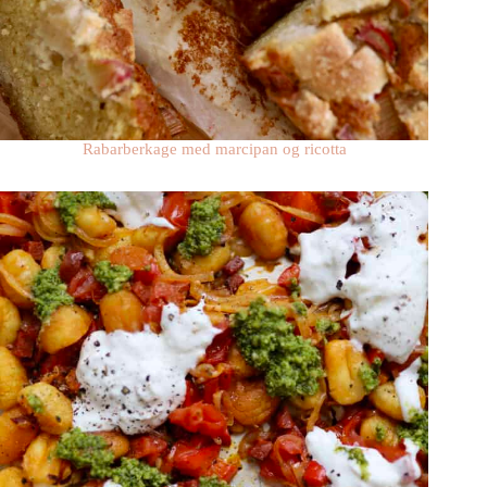
Rabarberkage med marcipan og ricotta