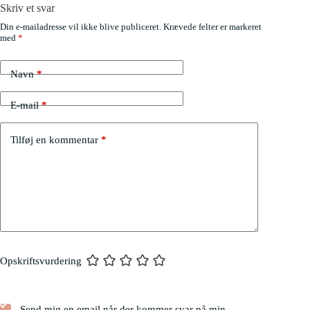
Skriv et svar
Din e-mailadresse vil ikke blive publiceret.
Krævede felter er markeret
med
*
Navn
*
E-mail
*
Tilføj en kommentar
*
Opskriftsvurdering
Send mig en email når der kommer svar på min