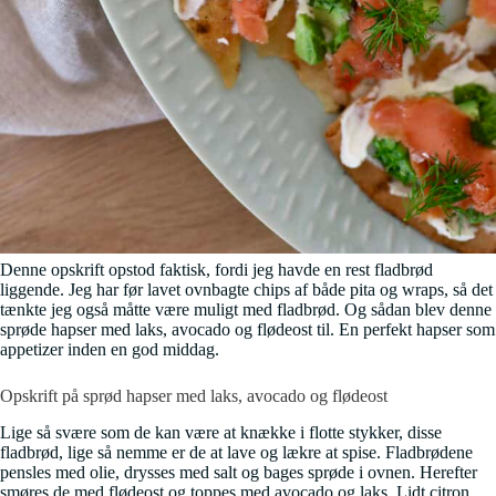
Denne opskrift opstod faktisk, fordi jeg havde en rest fladbrød
liggende. Jeg har før lavet ovnbagte chips af både pita og wraps, så det
tænkte jeg også måtte være muligt med fladbrød. Og sådan blev denne
sprøde hapser med laks, avocado og flødeost til. En perfekt hapser som
appetizer inden en god middag.
Opskrift på sprød hapser med laks, avocado og flødeost
Lige så svære som de kan være at knække i flotte stykker, disse
fladbrød, lige så nemme er de at lave og lækre at spise. Fladbrødene
pensles med olie, drysses med salt og bages sprøde i ovnen. Herefter
smøres de med flødeost og toppes med avocado og laks. Lidt citron,