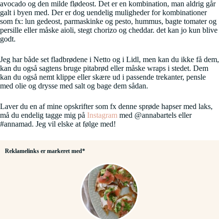
avocado og den milde flødeost. Det er en kombination, man aldrig går
galt i byen med. Der er dog uendelig muligheder for kombinationer
som fx: lun gedeost, parmaskinke og pesto, hummus, bagte tomater og
persille eller måske aioli, stegt chorizo og cheddar. det kan jo kun blive
godt.
Jeg har både set fladbrødene i Netto og i Lidl, men kan du ikke få dem,
kan du også sagtens bruge pitabrød eller måske wraps i stedet. Dem
kan du også nemt klippe eller skære ud i passende trekanter, pensle
med olie og drysse med salt og bage dem sådan.
Laver du en af mine opskrifter som fx denne sprøde hapser med laks,
må du endelig tagge mig på
Instagram
med @annabartels eller
#annamad. Jeg vil elske at følge med!
Reklamelinks er markeret med*