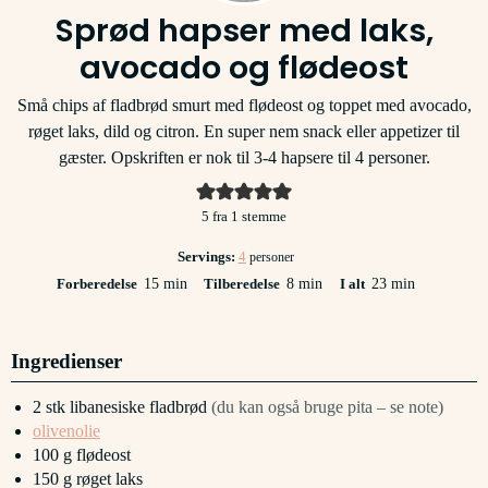
Sprød hapser med laks,
avocado og flødeost
Små chips af fladbrød smurt med flødeost og toppet med avocado,
røget laks, dild og citron. En super nem snack eller appetizer til
gæster. Opskriften er nok til 3-4 hapsere til 4 personer.
5
fra 1 stemme
Servings:
4
personer
minutter
minutter
minutter
Forberedelse
15
min
Tilberedelse
8
min
I alt
23
min
Ingredienser
2
stk
libanesiske fladbrød
(du kan også bruge pita – se note)
olivenolie
100
g
flødeost
150
g
røget laks