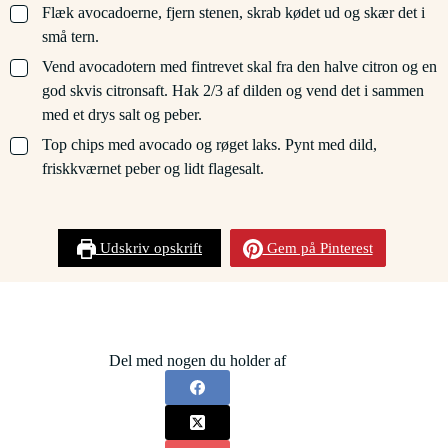
▢
Flæk avocadoerne, fjern stenen, skrab kødet ud og skær det i
små tern.
▢
Vend avocadotern med fintrevet skal fra den halve citron og en
god skvis citronsaft. Hak 2/3 af dilden og vend det i sammen
med et drys salt og peber.
▢
Top chips med avocado og røget laks. Pynt med dild,
friskkværnet peber og lidt flagesalt.
Udskriv opskrift
Gem på Pinterest
Del med nogen du holder af