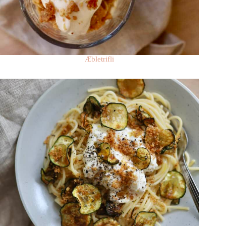
Æbletrifli