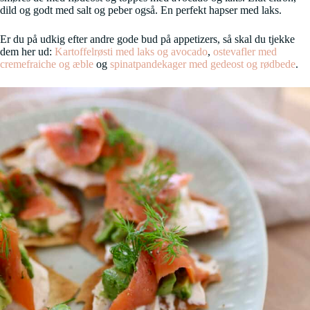
dild og godt med salt og peber også. En perfekt hapser med laks.
Er du på udkig efter andre gode bud på appetizers, så skal du tjekke
dem her ud:
Kartoffelrøsti med laks og avocado
,
ostevafler med
cremefraiche og æble
og
spinatpandekager med gedeost og rødbede
.