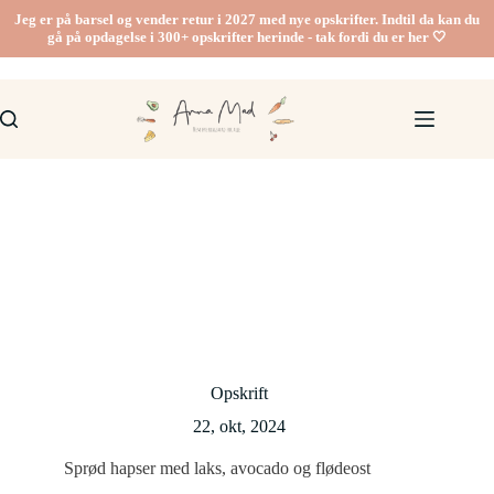
Fortsæt
Jeg er på barsel og vender retur i 2027 med nye opskrifter. Indtil da kan du
til
gå på opdagelse i 300+ opskrifter herinde - tak fordi du er her 🤍
indhold
Opskrift
22, okt, 2024
Sprød hapser med laks, avocado og flødeost