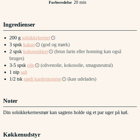
minutter
Forberedelse
20
min
Ingredienser
200
g
solsikkekerner
3
spsk
kakao
(god og mørk)
2
spsk
kokossukker
(brun farin eller honning kan også
bruges)
3-5
spsk
olie
(olivenolie, kokosolie, smagsneutral)
1
nip
salt
1/2
tsk
stødt kardemomme
(kan udelades)
Noter
Din solsikkekernesmør kan sagtens holde sig et par uger på køl.
Køkkenudstyr