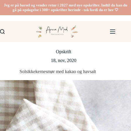
Fortsæt
Jeg er på barsel og vender retur i 2027 med nye opskrifter. Indtil da kan du
til
gå på opdagelse i 300+ opskrifter herinde - tak fordi du er her 🤍
indhold
Opskrift
18, nov, 2020
Solsikkekernesmør med kakao og havsalt