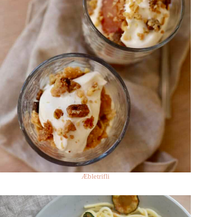
Æbletrifli