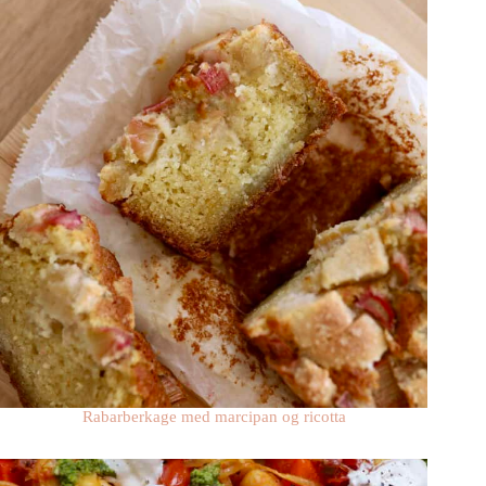
Rabarberkage med marcipan og ricotta