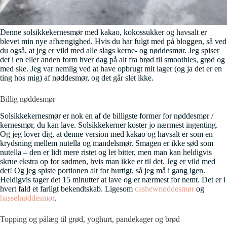
Denne solsikkekernesmør med kakao, kokossukker og havsalt er
blevet min nye afhængighed. Hvis du har fulgt med på bloggen, så ved
du også, at jeg er vild med alle slags kerne- og nøddesmør. Jeg spiser
det i en eller anden form hver dag på alt fra brød til smoothies, grød og
med ske. Jeg var nemlig ved at have opbrugt mit lager (og ja det er en
ting hos mig) af nøddesmør, og det går slet ikke.
Billig nøddesmør
Solsikkekernesmør er nok en af de billigste former for nøddesmør /
kernesmør, du kan lave. Solsikkekerner koster jo nærmest ingenting.
Og jeg lover dig, at denne version med kakao og havsalt er som en
krydsning mellem nutella og mandelsmør. Smagen er ikke sød som
nutella – den er lidt mere ristet og let bitter, men man kan heldigvis
skrue ekstra op for sødmen, hvis man ikke er til det. Jeg er vild med
det! Og jeg spiste portionen alt for hurtigt, så jeg må i gang igen.
Heldigvis tager det 15 minutter at lave og er nærmest for nemt. Det er i
hvert fald et farligt bekendtskab. Ligesom
cashewnøddesmør
og
hasselnøddesmør
.
Topping og pålæg til grød, yoghurt, pandekager og brød