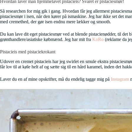
Hvordan laver man hjemmelavet pistacieis? Svaret er pistaciesmør!
Så researchen for mig gik i gang. Hvordan får jeg allermest pistaciesm
pistaciesmør i isen, når den kører på ismaskine. Jeg har ikke set det m
med cremethed, der gør isen endnu mere lækker og smooth.
Du kan lave dit eget pistaciesmør ved at blende pistacienødder, til det
grønthandlere/asiatiske købmænd. Jeg har mit fra
KoRo
(reklame da je
Pistacieis med pistaciekrokant
Udover en cremet pistacieis har jeg swirlet en smule ekstra pistaciesmør
får lov til at køle helt af og sætte sig til en hård karamel, inden det ha
Laver du en af mine opskrifter, må du endelig tagge mig på
Instagram
m