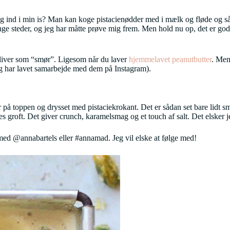
ag ind i min is? Man kan koge pistacienødder med i mælk og fløde og så
ange steder, og jeg har måtte prøve mig frem. Men hold nu op, det er god
 bliver som “smør”. Ligesom når du laver
hjemmelavet peanutbutter
. Men
g har lavet samarbejde med dem på Instagram).
 på toppen og drysset med pistaciekrokant. Det er sådan set bare lidt sm
kkes groft. Det giver crunch, karamelsmag og et touch af salt. Det elsker 
ed @annabartels eller #annamad. Jeg vil elske at følge med!