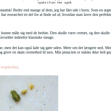
antastisk! Bedre end mange af dem, jeg har fået ude i byen. Som en ægt
ar researchet en del for at finde ud af, hvordan man laver den perfekte
 der kunne måle sig med de bedste. Den skulle være cremet, og den skull
favoritter indenfor klassiske smage.
kine, men det kan også lade sig gøre uden. Mere om det længere ned. Men
og giver en skøn cremethed til isen. Min pistacieis er måske ikke helt g
e
isopskrifter
.