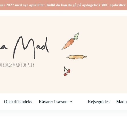
ur i 2027 med nye opskrifter. Indtil da kan du gå på opdagelse i 300+ opskrifter h
Opskriftsindeks
Råvarer i sæson
Rejseguides
Madpl