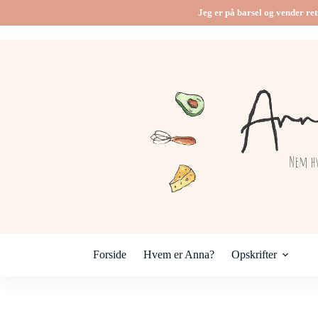
Fortsæt
Jeg er på barsel og vender ret
til
indhold
Forside
Hvem er Anna?
Opskrifter