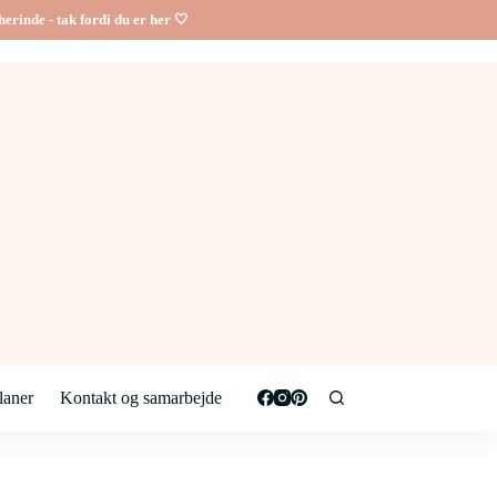
erinde - tak fordi du er her 🤍
aner
Kontakt og samarbejde