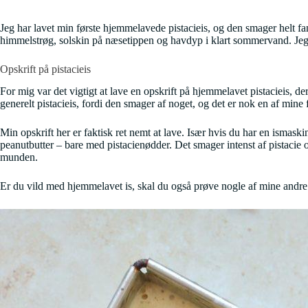
Jeg har lavet min første hjemmelavede pistacieis, og den smager helt f
himmelstrøg, solskin på næsetippen og havdyp i klart sommervand. Jeg h
Opskrift på pistacieis
For mig var det vigtigt at lave en opskrift på hjemmelavet pistacieis,
generelt pistacieis, fordi den smager af noget, og det er nok en af mine 
Min opskrift her er faktisk ret nemt at lave. Især hvis du har en ismas
peanutbutter – bare med pistacienødder. Det smager intenst af pistacie 
munden.
Er du vild med hjemmelavet is, skal du også prøve nogle af mine andr