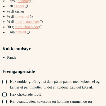
1
spsk
honning
1
dl
nødder
¾
dl
kerner
½
dl
kokosmel
¾
dl
tørrede tranebær
30
g
mørk chokolade
1
nip
havsalt
Køkkenudstyr
Pande
Fremgangsmåde
▢
Hak nødder groft og rist dem på en pande med kokosmel og
kerner et par minutter, til det er gyldent. Lad det køle af.
▢
Hak chokolade groft.
▢
Rør peanutbutter, kokosolie og honning sammen og rør