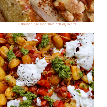
Rabarberkage med marcipan og ricotta