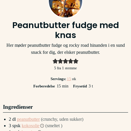
Peanutbutter fudge med
knas
Her møder peanutbutter fudge og rocky road hinanden i en sund
snack for dig, der elsker peanutbutter.
5
fra 1 stemme
Servings:
15
stk
minutter
timer
Forberedelse
15
min
Frysetid
3
t
Ingredienser
2
dl
peanutbutter
(crunchy, uden sukker)
3
spsk
kokosolie
(smeltet )