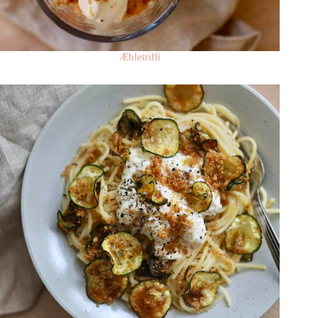
Æbletrifli