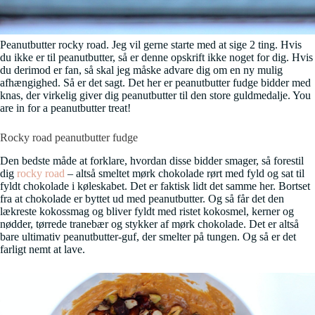
Peanutbutter rocky road. Jeg vil gerne starte med at sige 2 ting. Hvis
du ikke er til peanutbutter, så er denne opskrift ikke noget for dig. Hvis
du derimod er fan, så skal jeg måske advare dig om en ny mulig
afhængighed. Så er det sagt. Det her er peanutbutter fudge bidder med
knas, der virkelig giver dig peanutbutter til den store guldmedalje. You
are in for a peanutbutter treat!
Rocky road peanutbutter fudge
Den bedste måde at forklare, hvordan disse bidder smager, så forestil
dig
rocky road
– altså smeltet mørk chokolade rørt med fyld og sat til
fyldt chokolade i køleskabet. Det er faktisk lidt det samme her. Bortset
fra at chokolade er byttet ud med peanutbutter. Og så får det den
lækreste kokossmag og bliver fyldt med ristet kokosmel, kerner og
nødder, tørrede tranebær og stykker af mørk chokolade. Det er altså
bare ultimativ peanutbutter-guf, der smelter på tungen. Og så er det
farligt nemt at lave.