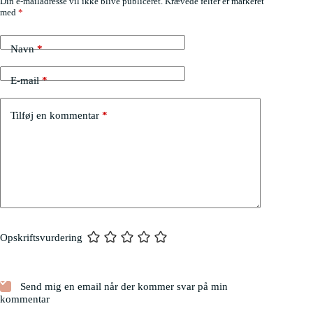
Din e-mailadresse vil ikke blive publiceret.
Krævede felter er markeret
med
*
Navn
*
E-mail
*
Tilføj en kommentar
*
Opskriftsvurdering
Send mig en email når der kommer svar på min
kommentar