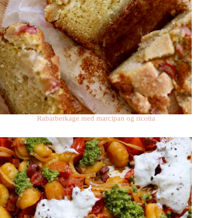
Rabarberkage med marcipan og ricotta