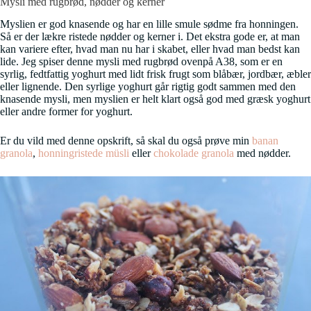
Mysli med rugbrød, nødder og kerner
Myslien er god knasende og har en lille smule sødme fra honningen.
Så er der lækre ristede nødder og kerner i. Det ekstra gode er, at man
kan variere efter, hvad man nu har i skabet, eller hvad man bedst kan
lide. Jeg spiser denne mysli med rugbrød ovenpå A38, som er en
syrlig, fedtfattig yoghurt med lidt frisk frugt som blåbær, jordbær, æbler
eller lignende. Den syrlige yoghurt går rigtig godt sammen med den
knasende mysli, men myslien er helt klart også god med græsk yoghurt
eller andre former for yoghurt.
Er du vild med denne opskrift, så skal du også prøve min
banan
granola
,
honningristede müsli
eller
chokolade granola
med nødder.