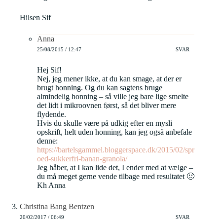
Hilsen Sif
Anna
25/08/2015 / 12:47
SVAR
Hej Sif!
Nej, jeg mener ikke, at du kan smage, at der er
brugt honning. Og du kan sagtens bruge
almindelig honning – så ville jeg bare lige smelte
det lidt i mikroovnen først, så det bliver mere
flydende.
Hvis du skulle være på udkig efter en mysli
opskrift, helt uden honning, kan jeg også anbefale
denne:
https://bartelsgammel.bloggerspace.dk/2015/02/spr
oed-sukkerfri-banan-granola/
Jeg håber, at I kan lide det, I ender med at vælge –
du må meget gerne vende tilbage med resultatet 🙂
Kh Anna
Christina Bang Bentzen
20/02/2017 / 06:49
SVAR