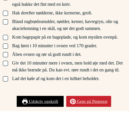
også hakke det fint med en kniv.
▢
Hak derefter nødderne, ikke kernerne, groft.
▢
Bland rugbrødssmulder, nødder, kerner, havregryn, olie og
akaciehonning i en skål, og rør det godt sammen.
▢
Kom bagepapir på en bageplade, og kom myslien ovenpå.
▢
Bag først i 10 minutter i ovnen ved 170 grader.
▢
Åben ovnen og rør så godt rundt i det.
▢
Giv det 10 minutter mere i ovnen, men hold øje med det. Det
må ikke brænde på. Du kan evt. røre rundt i det en gang til.
▢
Lad det køle af og kom det i en lufttæt beholder.
Udskriv opskrift
Gem på Pinterest