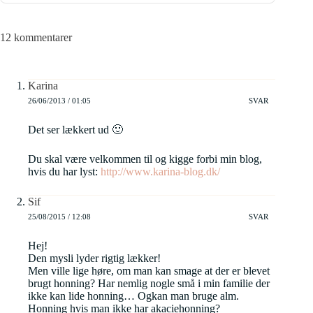
12 kommentarer
Karina
26/06/2013 / 01:05
SVAR
Det ser lækkert ud 🙂
Du skal være velkommen til og kigge forbi min blog,
hvis du har lyst:
http://www.karina-blog.dk/
Sif
25/08/2015 / 12:08
SVAR
Hej!
Den mysli lyder rigtig lækker!
Men ville lige høre, om man kan smage at der er blevet
brugt honning? Har nemlig nogle små i min familie der
ikke kan lide honning… Ogkan man bruge alm.
Honning hvis man ikke har akaciehonning?