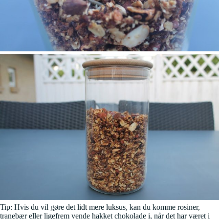
Tip: Hvis du vil gøre det lidt mere luksus, kan du komme rosiner,
tranebær eller ligefrem vende hakket chokolade i, når det har været i