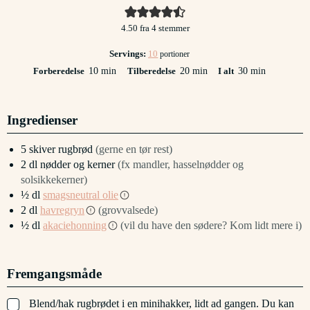
4.50
fra
4
stemmer
Servings:
10
portioner
minutter
minutter
minutter
Forberedelse
10
min
Tilberedelse
20
min
I alt
30
min
Ingredienser
5
skiver
rugbrød
(gerne en tør rest)
2
dl
nødder og kerner
(fx mandler, hasselnødder og
solsikkekerner)
½
dl
smagsneutral olie
2
dl
havregryn
(grovvalsede)
½
dl
akaciehonning
(vil du have den sødere? Kom lidt mere i)
Fremgangsmåde
▢
Blend/hak rugbrødet i en minihakker, lidt ad gangen. Du kan