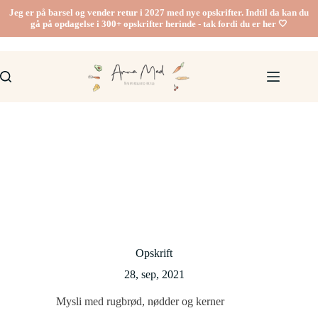
Fortsæt
Jeg er på barsel og vender retur i 2027 med nye opskrifter. Indtil da kan du
til
gå på opdagelse i 300+ opskrifter herinde - tak fordi du er her 🤍
indhold
Opskrift
28, sep, 2021
Mysli med rugbrød, nødder og kerner