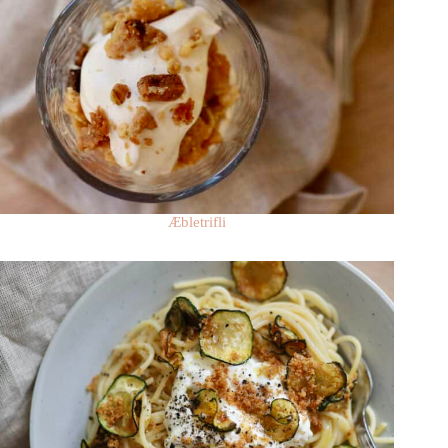
Æbletrifli