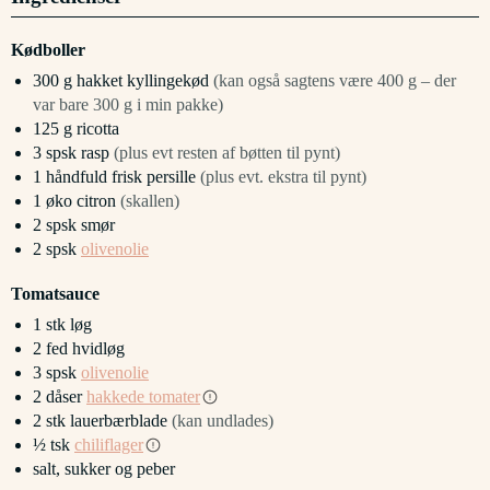
Kødboller
300
g
hakket kyllingekød
(kan også sagtens være 400 g – der
var bare 300 g i min pakke)
125
g
ricotta
3
spsk
rasp
(plus evt resten af bøtten til pynt)
1
håndfuld
frisk persille
(plus evt. ekstra til pynt)
1
øko
citron
(skallen)
2
spsk
smør
2
spsk
olivenolie
Tomatsauce
1
stk
løg
2
fed
hvidløg
3
spsk
olivenolie
2
dåser
hakkede tomater
2
stk
lauerbærblade
(kan undlades)
½
tsk
chiliflager
salt, sukker og peber