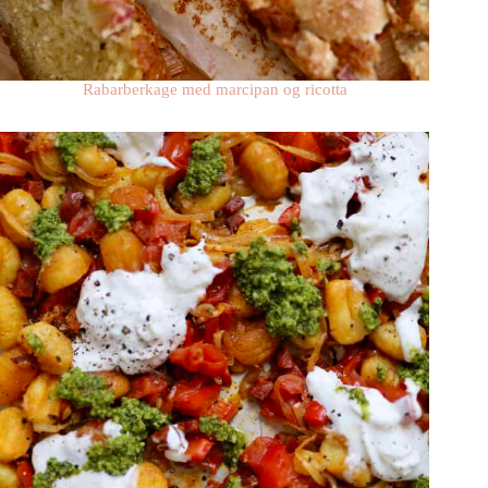
Rabarberkage med marcipan og ricotta