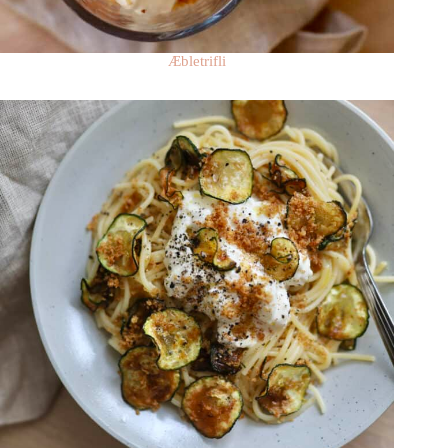
Æbletrifli