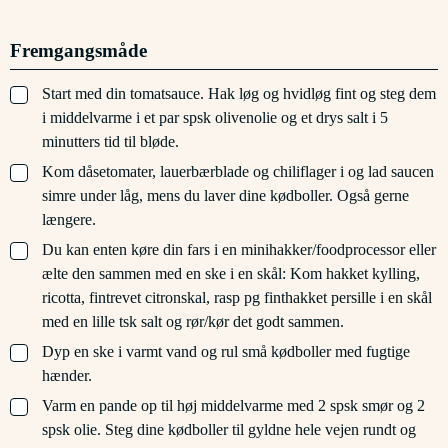
Fremgangsmåde
▢
Start med din tomatsauce. Hak løg og hvidløg fint og steg dem
i middelvarme i et par spsk olivenolie og et drys salt i 5
minutters tid til bløde.
▢
Kom dåsetomater, lauerbærblade og chiliflager i og lad saucen
simre under låg, mens du laver dine kødboller. Også gerne
længere.
▢
Du kan enten køre din fars i en minihakker/foodprocessor eller
ælte den sammen med en ske i en skål: Kom hakket kylling,
ricotta, fintrevet citronskal, rasp pg finthakket persille i en skål
med en lille tsk salt og rør/kør det godt sammen.
▢
Dyp en ske i varmt vand og rul små kødboller med fugtige
hænder.
▢
Varm en pande op til høj middelvarme med 2 spsk smør og 2
spsk olie. Steg dine kødboller til gyldne hele vejen rundt og