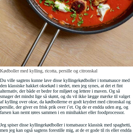
Kødboller med kylling, ricotta, persille og citronskal
Du ville sagtens kunne lave disse kyllingekødboller i tomatsauce med
den klassiske hakket oksekød i stedet, men jeg synes, at det et fint
alternativ, der både er bedre for miljøet og lettere i maven. Og så
smager det mindst lige så skønt, og du vil ikke lægge mærke til valget
af kylling over okse, da kødbollerne er godt krydret med citronskal og
persille, der giver en frisk prik over i’et. Og de er endda uden æg, og
farsen kan nemt røres sammen i en minihakker eller foodprocessor.
Jeg spiser disse kyllingekødboller i tomatsauce klassisk med spaghetti,
men jeg kan også sagtens forestille mig, at de er gode til ris eller endda