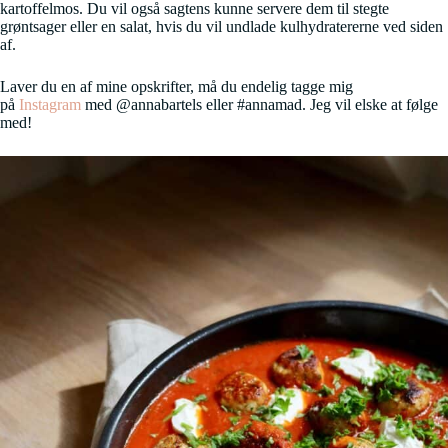
kartoffelmos. Du vil også sagtens kunne servere dem til stegte
grøntsager eller en salat, hvis du vil undlade kulhydratererne ved siden
af.
Laver du en af mine opskrifter, må du endelig tagge mig
på
Instagram
med @annabartels eller #annamad. Jeg vil elske at følge
med!