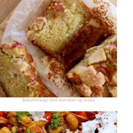
Rabarberkage med marcipan og ricotta