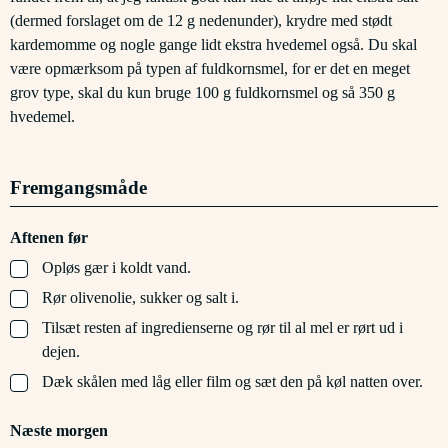
(dermed forslaget om de 12 g nedenunder), krydre med stødt
kardemomme og nogle gange lidt ekstra hvedemel også. Du skal
være opmærksom på typen af fuldkornsmel, for er det en meget
grov type, skal du kun bruge 100 g fuldkornsmel og så 350 g
hvedemel.
Fremgangsmåde
Aftenen før
▢
Opløs gær i koldt vand.
▢
Rør olivenolie, sukker og salt i.
▢
Tilsæt resten af ingredienserne og rør til al mel er rørt ud i
dejen.
▢
Dæk skålen med låg eller film og sæt den på køl natten over.
Næste morgen