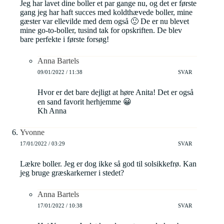
Jeg har lavet dine boller et par gange nu, og det er første
gang jeg har haft succes med koldthævede boller, mine
gæster var ellevilde med dem også 🙂 De er nu blevet
mine go-to-boller, tusind tak for opskriften. De blev
bare perfekte i første forsøg!
Anna Bartels
09/01/2022 / 11:38
SVAR
Hvor er det bare dejligt at høre Anita! Det er også
en sand favorit herhjemme 😀
Kh Anna
Yvonne
17/01/2022 / 03:29
SVAR
Lækre boller. Jeg er dog ikke så god til solsikkefrø. Kan
jeg bruge græskarkerner i stedet?
Anna Bartels
17/01/2022 / 10:38
SVAR