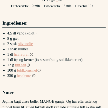
stk
minutter
minutter
timer
Forberedelse
10
min
Tilberedelse
18
min
Hævetid
10
t
Ingredienser
4,5
dl
vand
(koldt )
8
g
gær
2
spsk
olivenolie
1
spsk
sukker
1
dl
havregryn
1
dl
frø og kerner
(fx sesamfrø og solsikkekerner)
12
g
fint salt
100
g
fuldkornsmel
350
g
hvedemel
Noter
Jeg har bagt disse boller MANGE gange. Og har eftertestet og
fundet frem til, at jeg faktisk godt kan lide at tilføje lidt ekstra salt