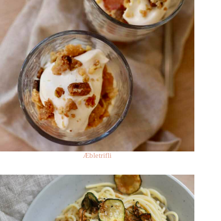
Æbletrifli