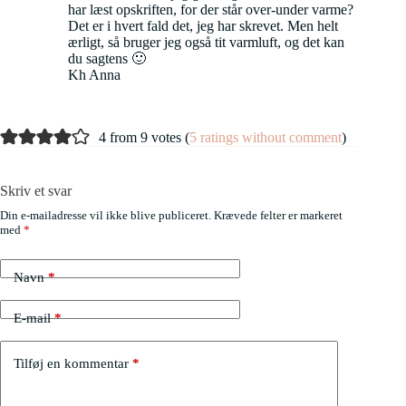
har læst opskriften, for der står over-under varme?
Det er i hvert fald det, jeg har skrevet. Men helt
ærligt, så bruger jeg også tit varmluft, og det kan
du sagtens 🙂
Kh Anna
4 from 9 votes (
5 ratings without comment
)
Skriv et svar
Din e-mailadresse vil ikke blive publiceret.
Krævede felter er markeret
med
*
Navn
*
E-mail
*
Tilføj en kommentar
*