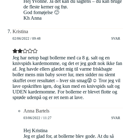
Hej Yvonne. Ja det kan du sagtens – du kan bruge
de fleste kerner og frø.
God fornøjelse 🙂
Kh Anna
Kristina
02/06/2022 / 09:48
SVAR
Jeg har netop bagt bollerne med ca 8 g. salt og en
knivspids kardemomme, og det er jeg godt nok ikke fan
af. Jeg havde ellers glædet mig til varme friskbagte
boller mens min baby sover lur, men sidder nu slemt
skuffet over resultatet – hver sin smag😜☺️ Tror jeg vil
lave opskriften igen, dog kun med en knivspids salt og
UDEN kardemomme. For bollerne er blevet flotte og
sprøde udenpå og er ret nem at lave.
Anna Bartels
03/06/2022 / 11:27
SVAR
Hej Kristina
Jeg er glad for, at bollerne blev gode. At du så