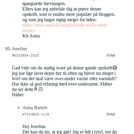
igangsætte hævningen.
Ellers kan jeg anbefale dig at prøve denne
opskrift, som er endnu mere populær på bloggen,
og som jeg bager rigtig meget for tiden:
https://anna-mad.dk/koldhaevede-boller-med-
kerner/
Kh Anna
Josefine
06/12/2024 / 23:23
SVAR
Gad vide om du stadig svare på denne gamle opskrift😅
jeg har lige lavet dejen her til aften og bliver nu meget i
tvivl om det skal være over-under varme eller varmluft?
Har ikke så god erfaring med over-underarme. Håber
du ser dette🤞🏻
Håber
Anna Bartels
07/12/2024 / 12:31
SVAR
Hej Josefine
Det kan du tro, at jeg gør! Jeg er lidt i tvivl, om du