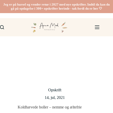
Fortsæt
Jeg er på barsel og vender retur i 2027 med nye opskrifter. Indtil da kan du
til
gå på opdagelse i 300+ opskrifter herinde - tak fordi du er her 🤍
indhold
Opskrift
14, jul, 2021
Koldhævede boller – nemme og æltefrie