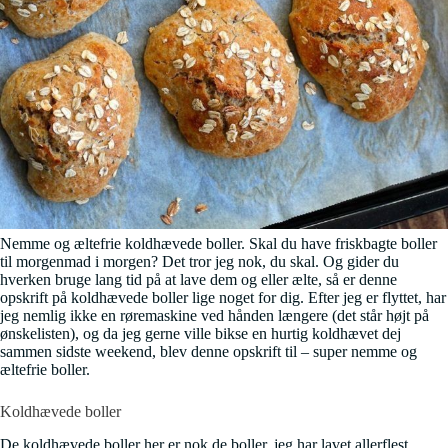
Nemme og æltefrie koldhævede boller. Skal du have friskbagte boller
til morgenmad i morgen? Det tror jeg nok, du skal. Og gider du
hverken bruge lang tid på at lave dem og eller ælte, så er denne
opskrift på koldhævede boller lige noget for dig. Efter jeg er flyttet, har
jeg nemlig ikke en røremaskine ved hånden længere (det står højt på
ønskelisten), og da jeg gerne ville bikse en hurtig koldhævet dej
sammen sidste weekend, blev denne opskrift til – super nemme og
æltefrie boller.
Koldhævede boller
De koldhævede boller her er nok de boller, jeg har lavet allerflest