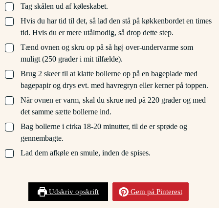
▢
Tag skålen ud af køleskabet.
▢
Hvis du har tid til det, så lad den stå på køkkenbordet en times
tid. Hvis du er mere utålmodig, så drop dette step.
▢
Tænd ovnen og skru op på så høj over-undervarme som
muligt (250 grader i mit tilfælde).
▢
Brug 2 skeer til at klatte bollerne op på en bageplade med
bagepapir og drys evt. med havregryn eller kerner på toppen.
▢
Når ovnen er varm, skal du skrue ned på 220 grader og med
det samme sætte bollerne ind.
▢
Bag bollerne i cirka 18-20 minutter, til de er sprøde og
gennembagte.
▢
Lad dem afkøle en smule, inden de spises.
Udskriv opskrift
Gem på Pinterest