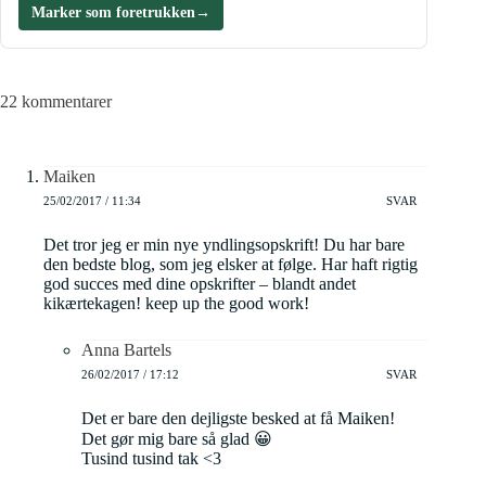
Marker som foretrukken
→
22 kommentarer
Maiken
25/02/2017 / 11:34
SVAR
Det tror jeg er min nye yndlingsopskrift! Du har bare
den bedste blog, som jeg elsker at følge. Har haft rigtig
god succes med dine opskrifter – blandt andet
kikærtekagen! keep up the good work!
Anna Bartels
26/02/2017 / 17:12
SVAR
Det er bare den dejligste besked at få Maiken!
Det gør mig bare så glad 😀
Tusind tusind tak <3