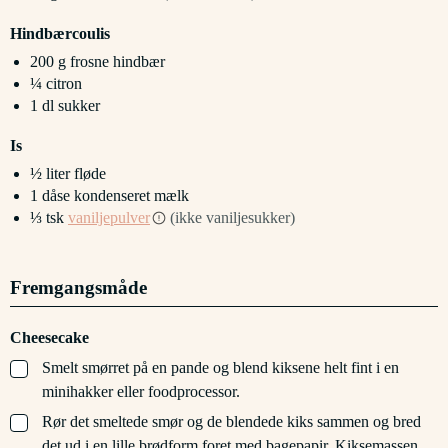
Hindbærcoulis
200
g
frosne hindbær
¼
citron
1
dl
sukker
Is
½
liter
fløde
1
dåse
kondenseret mælk
⅓
tsk
vaniljepulver
(ikke vaniljesukker)
Fremgangsmåde
Cheesecake
▢
Smelt smørret på en pande og blend kiksene helt fint i en
minihakker eller foodprocessor.
▢
Rør det smeltede smør og de blendede kiks sammen og bred
det ud i en lille brødform foret med bagepapir. Kiksemassen