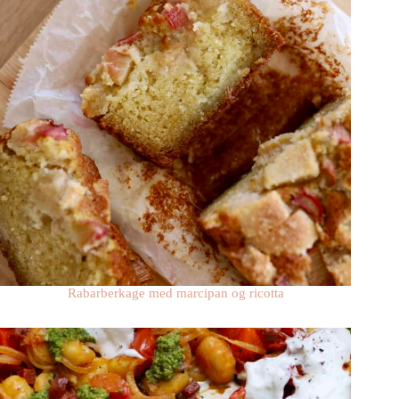
Rabarberkage med marcipan og ricotta