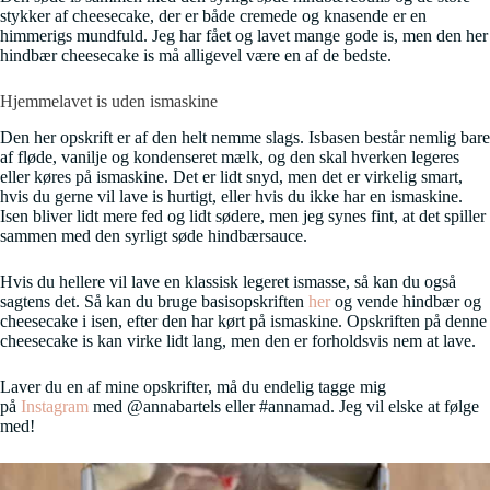
stykker af cheesecake, der er både cremede og knasende er en
himmerigs mundfuld. Jeg har fået og lavet mange gode is, men den her
hindbær cheesecake is må alligevel være en af de bedste.
Hjemmelavet is uden ismaskine
Den her opskrift er af den helt nemme slags. Isbasen består nemlig bare
af fløde, vanilje og kondenseret mælk, og den skal hverken legeres
eller køres på ismaskine. Det er lidt snyd, men det er virkelig smart,
hvis du gerne vil lave is hurtigt, eller hvis du ikke har en ismaskine.
Isen bliver lidt mere fed og lidt sødere, men jeg synes fint, at det spiller
sammen med den syrligt søde hindbærsauce.
Hvis du hellere vil lave en klassisk legeret ismasse, så kan du også
sagtens det. Så kan du bruge basisopskriften
her
og vende hindbær og
cheesecake i isen, efter den har kørt på ismaskine. Opskriften på denne
cheesecake is kan virke lidt lang, men den er forholdsvis nem at lave.
Laver du en af mine opskrifter, må du endelig tagge mig
på
Instagram
med @annabartels eller #annamad. Jeg vil elske at følge
med!