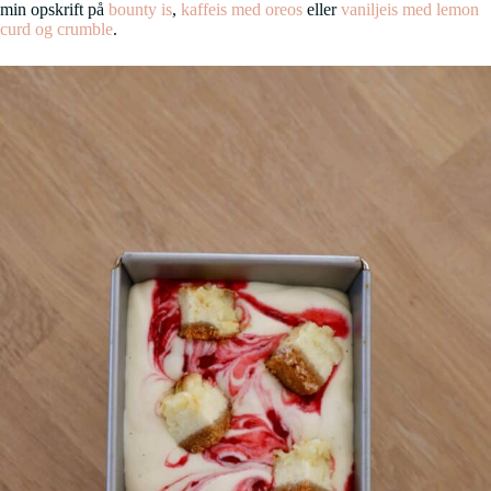
min opskrift på
bounty is
,
kaffeis med oreos
eller
vaniljeis med lemon
curd og crumble
.