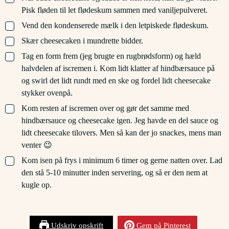
Pisk fløden til let flødeskum sammen med vaniljepulveret.
▢
Vend den kondenserede mælk i den letpiskede flødeskum.
▢
Skær cheesecaken i mundrette bidder.
▢
Tag en form frem (jeg brugte en rugbrødsform) og hæld
halvdelen af iscremen i. Kom lidt klatter af hindbærsauce på
og swirl det lidt rundt med en ske og fordel lidt cheesecake
stykker ovenpå.
▢
Kom resten af iscremen over og gør det samme med
hindbærsauce og cheesecake igen. Jeg havde en del sauce og
lidt cheesecake tilovers. Men så kan der jo snackes, mens man
venter 😉
▢
Kom isen på frys i minimum 6 timer og gerne natten over. Lad
den stå 5-10 minutter inden servering, og så er den nem at
kugle op.
Udskriv opskrift
Gem på Pinterest