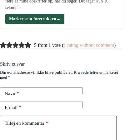
flere af mine opskrifter op, når du søger. Det tager kun 10
sekunder.
Marker som foretrukken
→
5 from 1 vote (
1 rating without comment
)
Skriv et svar
Din e-mailadresse vil ikke blive publiceret.
Krævede felter er markeret
med
*
Navn
*
E-mail
*
Tilføj en kommentar
*