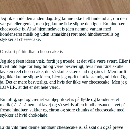
Jeg fik en idé den anden dag. Jeg kunne ikke helt finde ud af, om den
var gal eller genial, men jeg kunne ikke slippe den igen. En hindbær
cheesecake is. Altså hjemmelavet is (den nemme variant med
kondenseret mælk og uden ismaskine) rørt med hindbærcoulis og
stykker af cheesecake.
Opskrift på hindbær cheesecake is
Jeg slog først ideen væk, fordi jeg troede, at det ville være svært. Eller i
hvert fald tage for lang tid og være besværligt, hvis man først skulle
lave en reel cheesecake, der så skulle skæres ud og røres i. Men fordi
jeg ikke kunne slippe ideen, blev jeg nødt til at kaste mig ud i det. Og
ja. Det er mere besværligt, end hvis der ikke var cheesecake. Men jeg
LOVER, at det er det hele værd.
En luftig, sød og cremet vaniljeprikket is på fløde og kondenseret
mælk (så så så nemt at lave) og så swirls af en hindbærsauce lavet på
frosne hindbær, sukker og citron og store chunks af cheesecake med
stykker af hvid chokolade.
Er du vild med denne hindbær cheesecake is, så skal du også prøve