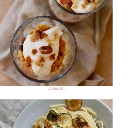
Æbletrifli