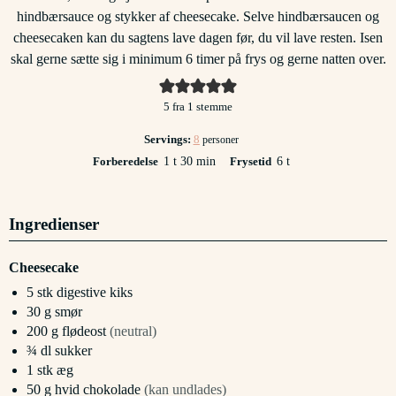
hindbærsauce og stykker af cheesecake. Selve hindbærsaucen og
cheesecaken kan du sagtens lave dagen før, du vil lave resten. Isen
skal gerne sætte sig i minimum 6 timer på frys og gerne natten over.
5
fra 1 stemme
Servings:
8
personer
time
minutter
timer
Forberedelse
1
t
30
min
Frysetid
6
t
Ingredienser
Cheesecake
5
stk
digestive kiks
30
g
smør
200
g
flødeost
(neutral)
¾
dl
sukker
1
stk
æg
50
g
hvid chokolade
(kan undlades)