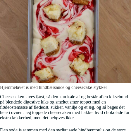
Hjemmelavet is med hindbærsauce og cheesecake-stykker
Cheesecaken laves først, så den kan køle af og består af en kiksebund
på blendede digestive kiks og smeltet smør toppet med en
flødeostemasse af flødeost, sukker, vanilje og et æg, og så bages det
hele i ovnen. Jeg toppede cheesecaken med hakket hvid chokolade for
ekstra lækkerhed, men det behøves ikke.
Den søde is sammen med den syrligt søde hindbærcoulis og de store