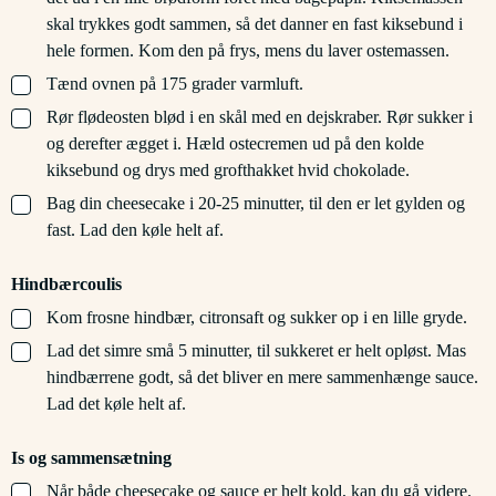
skal trykkes godt sammen, så det danner en fast kiksebund i
hele formen. Kom den på frys, mens du laver ostemassen.
▢
Tænd ovnen på 175 grader varmluft.
▢
Rør flødeosten blød i en skål med en dejskraber. Rør sukker i
og derefter ægget i. Hæld ostecremen ud på den kolde
kiksebund og drys med grofthakket hvid chokolade.
▢
Bag din cheesecake i 20-25 minutter, til den er let gylden og
fast. Lad den køle helt af.
Hindbærcoulis
▢
Kom frosne hindbær, citronsaft og sukker op i en lille gryde.
▢
Lad det simre små 5 minutter, til sukkeret er helt opløst. Mas
hindbærrene godt, så det bliver en mere sammenhænge sauce.
Lad det køle helt af.
Is og sammensætning
▢
Når både cheesecake og sauce er helt kold, kan du gå videre.