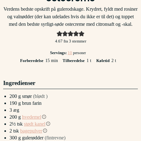
Verdens bedste opskrift på gulerodskage. Krydret, fyldt med rosiner
og valnødder (der kan udelades hvis du ikke er til det) og toppet
med den bedste syrligt-søde ostecreme med citronsaft og -skal.
4.67
fra
3
stemmer
Servings:
10
personer
minutter
time
timer
Forberedelse
15
min
Tilberedelse
1
t
Køletid
2
t
Ingredienser
200
g
smør
(blødt )
190
g
brun farin
3
æg
200
g
hvedemel
2½
tsk
stødt kanel
2
tsk
bagepulver
300
g
gulerødder
(fintrevne)