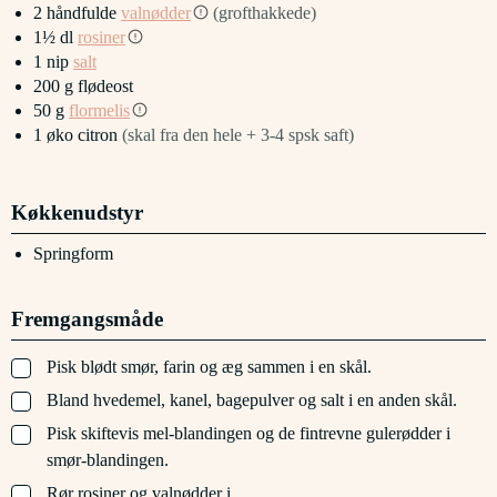
2
håndfulde
valnødder
(grofthakkede)
1½
dl
rosiner
1
nip
salt
200
g
flødeost
50
g
flormelis
1
øko citron
(skal fra den hele + 3-4 spsk saft)
Køkkenudstyr
Springform
Fremgangsmåde
▢
Pisk blødt smør, farin og æg sammen i en skål.
▢
Bland hvedemel, kanel, bagepulver og salt i en anden skål.
▢
Pisk skiftevis mel-blandingen og de fintrevne gulerødder i
smør-blandingen.
▢
Rør rosiner og valnødder i.