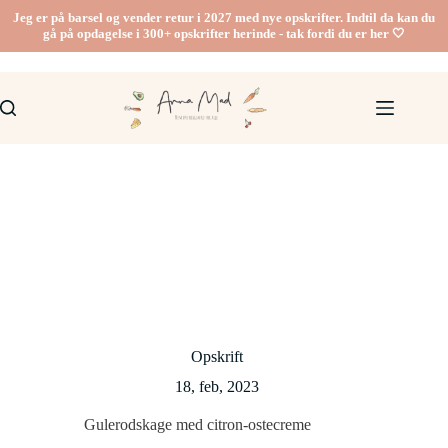
Fortsæt
Jeg er på barsel og vender retur i 2027 med nye opskrifter. Indtil da kan du
til
gå på opdagelse i 300+ opskrifter herinde - tak fordi du er her 🤍
indhold
Opskrift
18, feb, 2023
Gulerodskage med citron-ostecreme