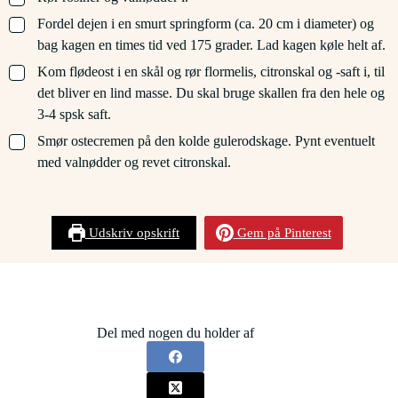
▢
Fordel dejen i en smurt springform (ca. 20 cm i diameter) og
bag kagen en times tid ved 175 grader. Lad kagen køle helt af.
▢
Kom flødeost i en skål og rør flormelis, citronskal og -saft i, til
det bliver en lind masse. Du skal bruge skallen fra den hele og
3-4 spsk saft.
▢
Smør ostecremen på den kolde gulerodskage. Pynt eventuelt
med valnødder og revet citronskal.
Udskriv opskrift
Gem på Pinterest
Del med nogen du holder af