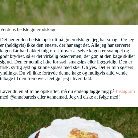
Verdens bedste gulerodskage
Det her er den bedste opskrift på gulerodskage, jeg har smagt. Og jeg
er (heldigvis) ikke den eneste, der har sagt det. Alle jeg har serveret
kagen før har bakket mig op. Udover at selve kagen er svampet og
godt krydret, så er det virkelig ostecremen, der gør, at den kage skiller
sig ud. Den er nemlig ikke for sød, smagsløs eller ligegyldig. Den er
frisk, syrlig-sød og kunne spises med ske. Oh yes. Det er min søsters
yndlings. Du vil ikke fortryde denne kage og muligvis altid vende
tilbage til den fremover. Det gør jeg i hvert fald.
Laver du en af mine opskrifter, må du endelig tagge mig på
Instagram
med @annabartels eller #annamad. Jeg vil elske at følge med!