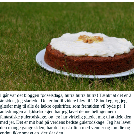
I går var det bloggen fødselsdags, hurra hurra hurra! Tænkt at det er 2
år siden, jeg startede. Det er indtil videre blev til 218 indlæg, og jeg
glæder mig til alle de lækre opskrifter, som fremtiden vil byde på. I
anledningen af fødselsdagen har jeg lavet denne helt igennem
fantastiske gulerodskage, og jeg har virkelig glædet mig til at dele den
med jer. Det er mit bud på verdens bedste gulerodskage. Jeg har lavet
den mange gange siden, har delt opskriften med venner og familie og
endnu ikke smagt en, der slår den.