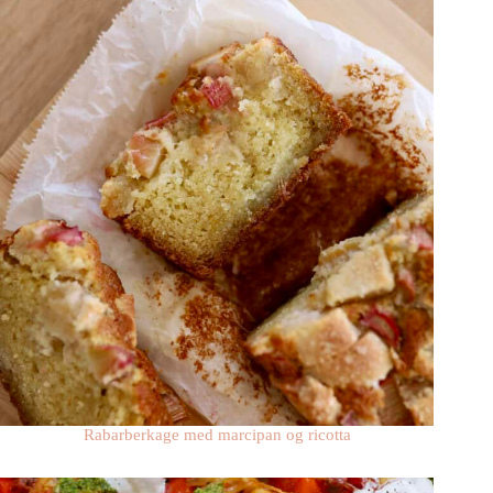
Rabarberkage med marcipan og ricotta