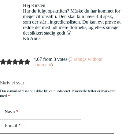
Hej Kirsten
Har du fulgt opskriften? Måske du har kommet for
meget citronsaft i. Den skal kun have 3-4 spsk,
som der står i ingredienslisten. Du kan evt prøve at
redde det med lidt mere flormelis, og ellers smager
det sikkert stadig godt 🙂
Kh Anna
4.67 from 3 votes (
3 ratings without
comment
)
Skriv et svar
Din e-mailadresse vil ikke blive publiceret.
Krævede felter er markeret
med
*
Navn
*
E-mail
*