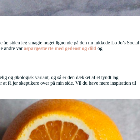
nge år, siden jeg smagte noget lignende på den nu lukkede Lo Jo’s Social
De andre var
aspargestærte med gedeost og dild
og
elig og økologisk variant, og så er den dækket af et tyndt lag
at få jer skeptikere over på min side. Vil du have mere inspiration til