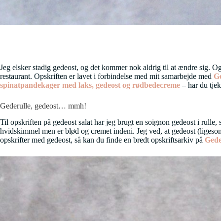
Jeg elsker stadig gedeost, og det kommer nok aldrig til at ændre sig. O
restaurant. Opskriften er lavet i forbindelse med mit samarbejde med
G
spinatpandekager med laks, gedeost og rødbedecreme
– har du tje
Gederulle, gedeost… mmh!
Til opskriften på gedeost salat har jeg brugt en soignon gedeost i rulle
hvidskimmel men er blød og cremet indeni. Jeg ved, at gedeost (ligesom ko
opskrifter med gedeost, så kan du finde en bredt opskriftsarkiv på
Gede