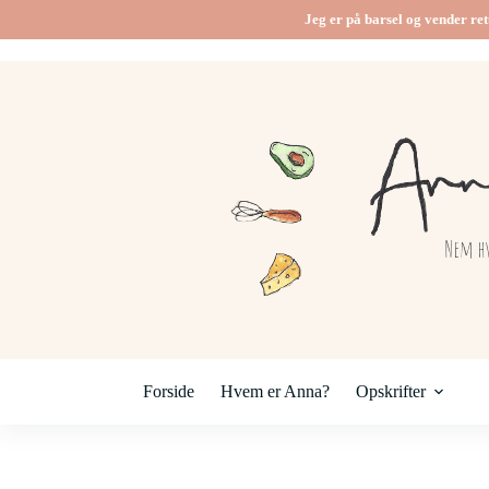
Fortsæt
Jeg er på barsel og vender ret
til
indhold
Forside
Hvem er Anna?
Opskrifter