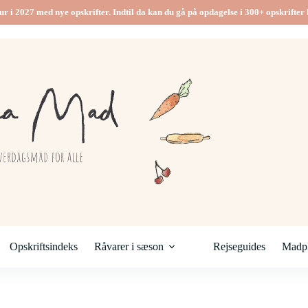
ur i 2027 med nye opskrifter. Indtil da kan du gå på opdagelse i 300+ opskrifter h
Opskriftsindeks
Råvarer i sæson
Rejseguides
Madpl