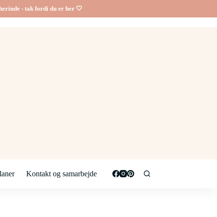
erinde - tak fordi du er her 🤍
aner
Kontakt og samarbejde