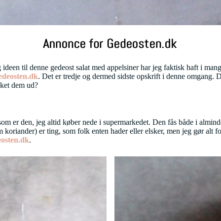
g ideen til denne gedeost salat med appelsiner har jeg faktisk haft i ma
edeosten.dk
. Det er tredje og dermed sidste opskrift i denne omgang. 
kket dem ud?
, som er den, jeg altid køber nede i supermarkedet. Den fås både i almind
riander) er ting, som folk enten hader eller elsker, men jeg gør alt for 
osten.dk
.