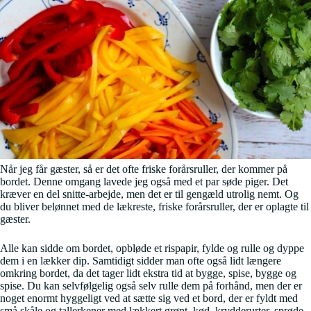
Når jeg får gæster, så er det ofte friske forårsruller, der kommer på
bordet. Denne omgang lavede jeg også med et par søde piger. Det
kræver en del snitte-arbejde, men det er til gengæld utrolig nemt. Og
du bliver belønnet med de lækreste, friske forårsruller, der er oplagte til
gæster.
Alle kan sidde om bordet, opbløde et rispapir, fylde og rulle og dyppe
dem i en lækker dip. Samtidigt sidder man ofte også lidt længere
omkring bordet, da det tager lidt ekstra tid at bygge, spise, bygge og
spise. Du kan selvfølgelig også selv rulle dem på forhånd, men der er
noget enormt hyggeligt ved at sætte sig ved et bord, der er fyldt med
små skåle og tallerkener med lækkert grønt, kød, krydderurter, sprøde