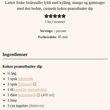
Lækre friske forårsruller fyldt med kylling, mango og grøntsager
med den bedste, cremede kokos-peanutbutter dip
5
fra
2
stemmer
Servings:
4
personer
minutter
Forberedelse
45
min
Ingredienser
Kokos peanutbutter dip
½
løg
1
spsk
olivenolie
3
spsk
fishsauce
1
dl
crunchy peanutbutter
1
dåse
kokosmælk
(400 ml)
1
lime
3
cm
ingefær
(fintrevet)