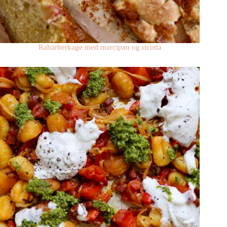
Rabarberkage med marcipan og ricotta