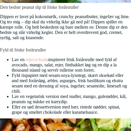
Den bedste peanut dip til friske forårsruller
Dippen er lavet på kokosmælk, crunchy peanutbutter, ingefær og lime.
Og tro mig – dip skal du virkelig ikke gå ned på! Dippen spiller en
kæmpe rolle. Og helt beskedent og bare mellem os: Denne dip er den
bedste og slår virkelig kegler. Den er helt overdrevent god, cremet,
syrlig, salt og knasende.
Fyld til friske forårsruller
Lav en
rejecocktail
-inspireret frisk forårsrulle med fyld af
avocado, mango, salat, rejer, finthakket løg og en dip a la
thousand island og servér rullerne som forret.
Fyld rispapiret med sesam-soya-lynstegt, skært oksekød eller
and med forårsløg, æbler, asparges, frisk basilikum og ekstra
sesam med en dressing af soya, ingefær, sesamolie, limesaft og
chili.
Lav en vegetarisk version med nudler, mango, gulerødder, kål,
peanuts og måske en karrydip.
Eller en sød dessertversion med bær, ristede nødder, spinat,
grape og smeltet chokolade eller karamelsauce.