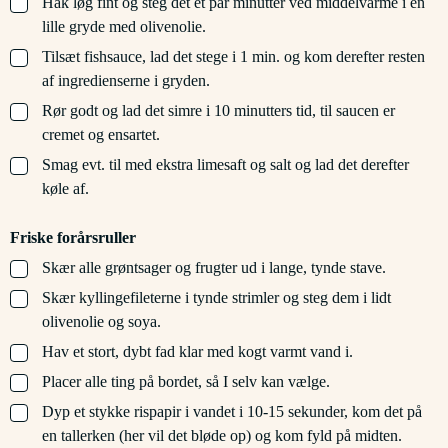
▢
Hak løg fint og steg det et par minutter ved middelvarme i en
lille gryde med olivenolie.
▢
Tilsæt fishsauce, lad det stege i 1 min. og kom derefter resten
af ingredienserne i gryden.
▢
Rør godt og lad det simre i 10 minutters tid, til saucen er
cremet og ensartet.
▢
Smag evt. til med ekstra limesaft og salt og lad det derefter
køle af.
Friske forårsruller
▢
Skær alle grøntsager og frugter ud i lange, tynde stave.
▢
Skær kyllingefileterne i tynde strimler og steg dem i lidt
olivenolie og soya.
▢
Hav et stort, dybt fad klar med kogt varmt vand i.
▢
Placer alle ting på bordet, så I selv kan vælge.
▢
Dyp et stykke rispapir i vandet i 10-15 sekunder, kom det på
en tallerken (her vil det bløde op) og kom fyld på midten.