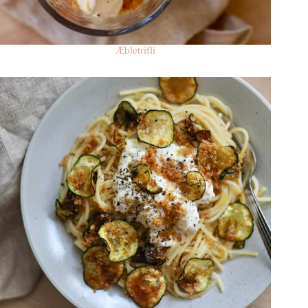
Æbletrifli