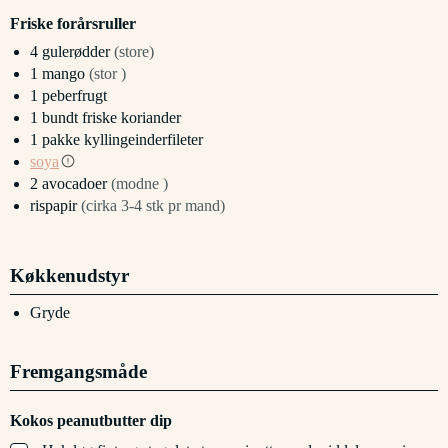
Friske forårsruller
4
gulerødder
(store)
1
mango
(stor )
1
peberfrugt
1
bundt
friske koriander
1
pakke
kyllingeinderfileter
soya
2
avocadoer
(modne )
rispapir
(cirka 3-4 stk pr mand)
Køkkenudstyr
Gryde
Fremgangsmåde
Kokos peanutbutter dip