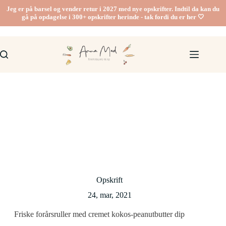
Fortsæt
Jeg er på barsel og vender retur i 2027 med nye opskrifter. Indtil da kan du
til
gå på opdagelse i 300+ opskrifter herinde - tak fordi du er her 🤍
indhold
Opskrift
24, mar, 2021
Friske forårsruller med cremet kokos-peanutbutter dip