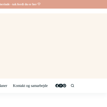
erinde - tak fordi du er her 🤍
aner
Kontakt og samarbejde