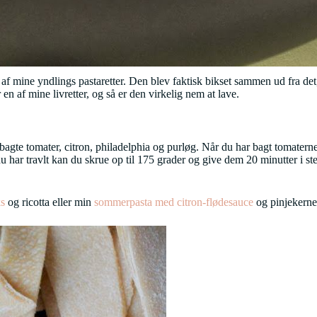
 af mine yndlings pastaretter. Den blev faktisk bikset sammen ud fra det
 en af mine livretter, og så er den virkelig nem at lave.
dsbagte tomater, citron, philadelphia og purløg. Når du har bagt tomater
u har travlt kan du skrue op til 175 grader og give dem 20 minutter i ste
ks
og ricotta eller min
sommerpasta med citron-flødesauce
og pinjekerne