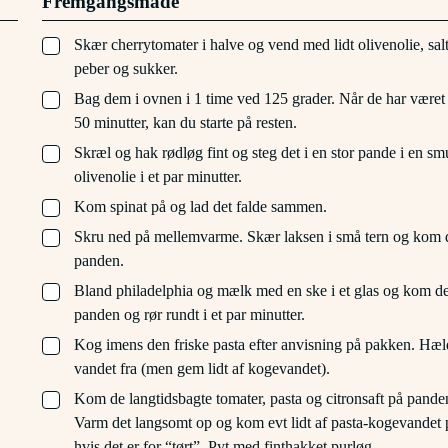
Fremgangsmåde
▢
Skær cherrytomater i halve og vend med lidt olivenolie, salt
peber og sukker.
▢
Bag dem i ovnen i 1 time ved 125 grader. Når de har været 
50 minutter, kan du starte på resten.
▢
Skræl og hak rødløg fint og steg det i en stor pande i en sm
olivenolie i et par minutter.
▢
Kom spinat på og lad det falde sammen.
▢
Skru ned på mellemvarme. Skær laksen i små tern og kom 
panden.
▢
Bland philadelphia og mælk med en ske i et glas og kom de
panden og rør rundt i et par minutter.
▢
Kog imens den friske pasta efter anvisning på pakken. Hæl
vandet fra (men gem lidt af kogevandet).
▢
Kom de langtidsbagte tomater, pasta og citronsaft på pande
Varm det langsomt op og kom evt lidt af pasta-kogevandet 
hvis det er for “tørt”. Pyt med finthakket purløg.