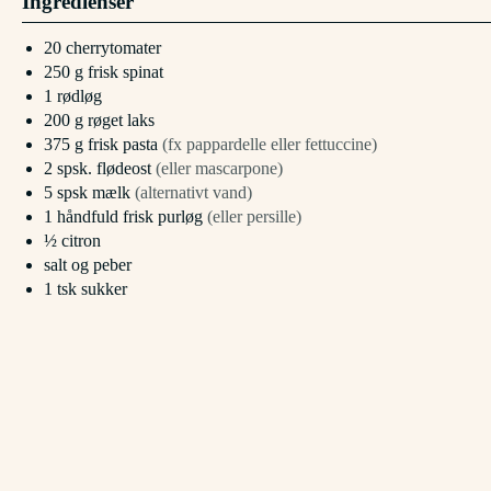
Ingredienser
20
cherrytomater
250
g
frisk spinat
1
rødløg
200
g
røget laks
375
g
frisk pasta
(fx pappardelle eller fettuccine)
2
spsk.
flødeost
(eller mascarpone)
5
spsk
mælk
(alternativt vand)
1
håndfuld
frisk purløg
(eller persille)
½
citron
salt og peber
1
tsk
sukker