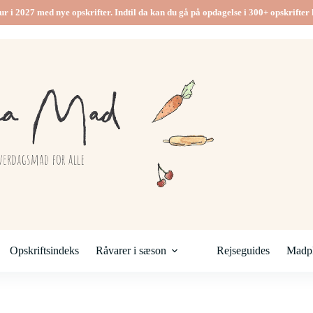
ur i 2027 med nye opskrifter. Indtil da kan du gå på opdagelse i 300+ opskrifter h
Opskriftsindeks
Råvarer i sæson
Rejseguides
Madpl