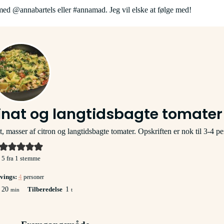
ed @annabartels eller #annamad. Jeg vil elske at følge med!
pinat og langtidsbagte tomater
t, masser af citron og langtidsbagte tomater. Opskriften er nok til 3-4 pe
5
fra 1 stemme
vings:
4
personer
minutter
time
20
Tilberedelse
1
min
t