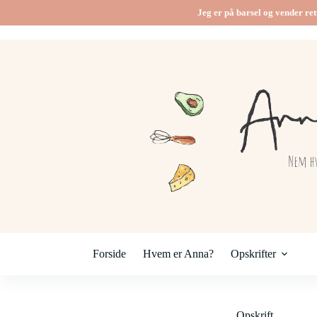
Fortsæt
Jeg er på barsel og vender ret
til
indhold
Forside
Hvem er Anna?
Opskrifter
Opskrift