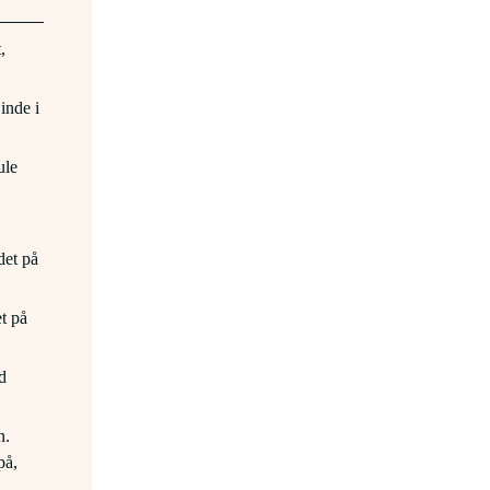
,
inde i
ule
det på
t på
d
n.
på,