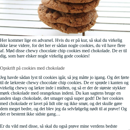
Her kommer lige en advarsel. Hvis du er på kur, så skal du virkelig
ikke læse videre, for det her er sådan nogle cookies, du vil have flere
af. Mød disse chewy chocolate chip cookies med chokolade. De er til
dig, som bare elsker nogle virkelig gode cookies!
Opskrift på cookies med chokolade
Jeg havde sådan lyst til cookies igår, så jeg måtte jo igang. Og det førte
til de lækreste chewy chocolate chip cookies. De er sprøde i kanten og
virkelig chewy og lækre inde i midten, og så er der de største stykker
mørk chokolade med orangeknas indeni. Du kan sagtens bruge en
anden slags chokolade, det smager også super godt! De her cookies
med chokolade er lavet på lidt olie og ikke smør, og det skulle gøre
dem meget bedre, og det blev jeg da selvfølgelig nødt til at prøve! Og
det er bestemt ikke sidste gang…
Er du vild med disse, så skal du også prøve mine verdens bedste