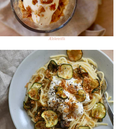
Æbletrifli