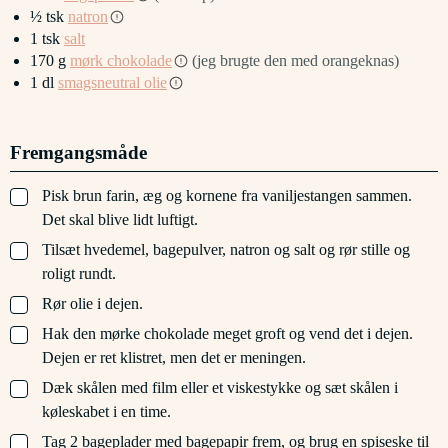
½
tsk
natron
1
tsk
salt
170
g
mørk chokolade
(jeg brugte den med orangeknas)
1
dl
smagsneutral olie
Fremgangsmåde
▢
Pisk brun farin, æg og kornene fra vaniljestangen sammen.
Det skal blive lidt luftigt.
▢
Tilsæt hvedemel, bagepulver, natron og salt og rør stille og
roligt rundt.
▢
Rør olie i dejen.
▢
Hak den mørke chokolade meget groft og vend det i dejen.
Dejen er ret klistret, men det er meningen.
▢
Dæk skålen med film eller et viskestykke og sæt skålen i
køleskabet i en time.
▢
Tag 2 bageplader med bagepapir frem, og brug en spiseske til