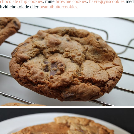
chocolate chip cookies
, mine
brownie cookies
,
havregrynscookies
med
hvid chokolade eller
peanutbuttercookies
.