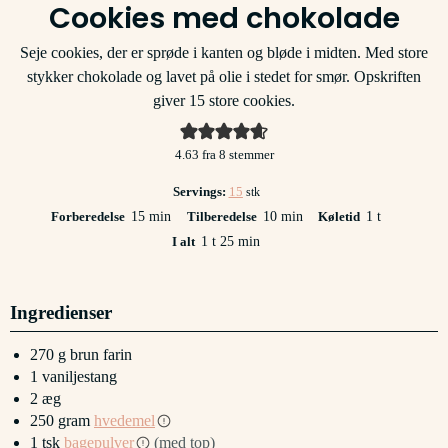
Cookies med chokolade
Seje cookies, der er sprøde i kanten og bløde i midten. Med store
stykker chokolade og lavet på olie i stedet for smør. Opskriften
giver 15 store cookies.
4.63
fra
8
stemmer
Servings:
15
stk
minutter
minutter
time
Forberedelse
15
min
Tilberedelse
10
min
Køletid
1
t
time
minutter
I alt
1
t
25
min
Ingredienser
270
g
brun farin
1
vaniljestang
2
æg
250
gram
hvedemel
1
tsk
bagepulver
(med top)