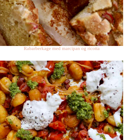
Rabarberkage med marcipan og ricotta