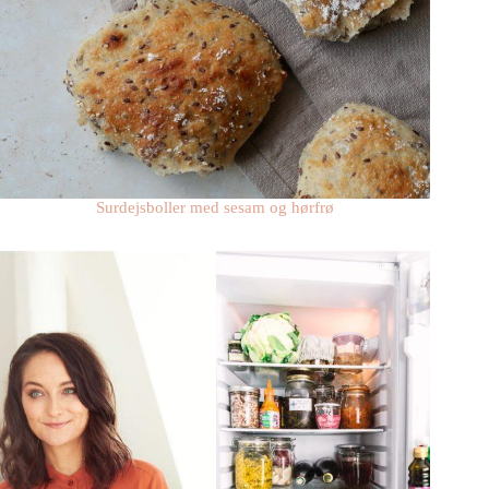
Surdejsboller med sesam og hørfrø