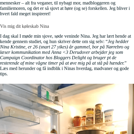
mennesker – alt fra veganer, til nybagt mor, madbloggeren og
familiemoren, og det er så sjovt at høre (og se) forskellen. Jeg bliver i
hvert fald meget inspireret!
Vis mig dit køleskab Nina
I dag skal I møde min sjove, søde veninde Nina. Jeg har lært hende at
kende gennem studiet, og hun skriver dette om sig selv: “
Jeg hedder
Nina Kristine, er 26 (snart 27 yikes) år gammel, bor på Nørrebro og
læser kommunikation med Anna <3 Derudover arbejder jeg som
Campaign Coordinator hos Bloggers Delight og bruger pt de
resterende af mine vågne timer på at øve mig på at stå på hænder.
”
Læs med herunder og få indblik i Ninas hverdag, madvaner og gode
tips.