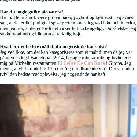
Har du nogle guilty pleasures?
Hmm. Det må nok være proteinbarer, yoghurt og børneost. Jeg synes
sgu, at det er lidt pinligt at spise proteinbarer. Jeg ved ikke helt hvorfor,
men jeg tror, at det er fordi det virker lidt forfængeligt. Og så elsker jeg
sukkeryoghurt og lillebrorost virkelig højt.
Hvad er det bedste måltid, du nogensinde har spist?
Jeg ved ikke, om det kan kategoriseres som ét måltid, men da jeg var
på udveksling i Barcelona i 2014, besøgte min far mig og inviterede
mig på Michelin-restauranten
El Celler De Can Roca
i Girona. Jeg
mener, at vi fik omkring 15 retter (og dertilhørende vin). Det var uden
tvivl den bedste madoplevelse, jeg nogensinde har haft.