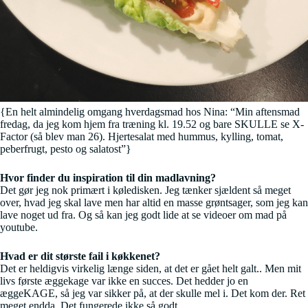
{En helt almindelig omgang hverdagsmad hos Nina: “Min aftensmad
fredag, da jeg kom hjem fra træning kl. 19.52 og bare SKULLE se X-
Factor (så blev man 26). Hjertesalat med hummus, kylling, tomat,
peberfrugt, pesto og salatost”}
Hvor finder du inspiration til din madlavning?
Det gør jeg nok primært i køledisken. Jeg tænker sjældent så meget
over, hvad jeg skal lave men har altid en masse grøntsager, som jeg kan
lave noget ud fra. Og så kan jeg godt lide at se videoer om mad på
youtube.
Hvad er dit største fail i køkkenet?
Det er heldigvis virkelig længe siden, at det er gået helt galt.. Men mit
livs første æggekage var ikke en succes. Det hedder jo en
æggeKAGE, så jeg var sikker på, at der skulle mel i. Det kom der. Ret
meget endda. Det fungerede ikke så godt.