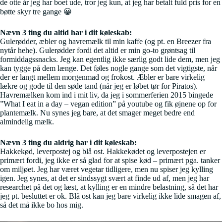
de otte år jeg har boet ude, tror jeg kun, at jeg har betalt fuld pris for en
bøtte skyr tre gange 😀
Nævn 3 ting du altid har i dit køleskab:
Gulerødder, æbler og havremælk til min kaffe (og pt. en Breezer fra
nytår hehe). Gulerødder fordi det altid er min go-to grøntsag til
formiddagssnacks. Jeg kan egentlig ikke særlig godt lide dem, men jeg
kan tygge på dem længe. Det føles nogle gange som det vigtigste, når
der er langt mellem morgenmad og frokost. Æbler er bare virkelig
lækre og gode til den søde tand (når jeg er løbet tør for Piratos).
Havremælken kom ind i mit liv, da jeg i sommerferien 2015 bingede
”What I eat in a day – vegan edition” på youtube og fik øjnene op for
plantemælk. Nu synes jeg bare, at det smager meget bedre end
almindelig mælk.
Nævn 3 ting du aldrig har i dit køleskab:
Hakkekød, leverpostej og blå ost. Hakkekødet og leverpostejen er
primært fordi, jeg ikke er så glad for at spise kød – primært pga. tanker
om miljøet. Jeg har været vegetar tidligere, men nu spiser jeg kylling
igen. Jeg synes, at det er sindssygt svært at finde ud af, men jeg har
researchet på det og læst, at kylling er en mindre belastning, så det har
jeg pt. besluttet er ok. Blå ost kan jeg bare virkelig ikke lide smagen af,
så det må ikke bo hos mig.