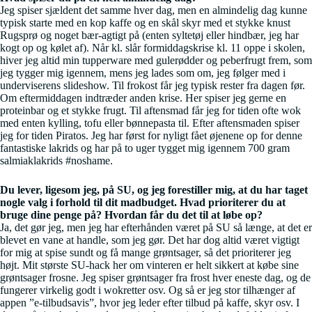
Jeg spiser sjældent det samme hver dag, men en almindelig dag kunne
typisk starte med en kop kaffe og en skål skyr med et stykke knust
Rugsprø og noget bær-agtigt på (enten syltetøj eller hindbær, jeg har
kogt op og kølet af). Når kl. slår formiddagskrise kl. 11 oppe i skolen,
hiver jeg altid min tupperware med gulerødder og peberfrugt frem, som
jeg tygger mig igennem, mens jeg lades som om, jeg følger med i
underviserens slideshow. Til frokost får jeg typisk rester fra dagen før.
Om eftermiddagen indtræder anden krise. Her spiser jeg gerne en
proteinbar og et stykke frugt. Til aftensmad får jeg for tiden ofte wok
med enten kylling, tofu eller bønnepasta til. Efter aftensmaden spiser
jeg for tiden Piratos. Jeg har først for nyligt fået øjenene op for denne
fantastiske lakrids og har på to uger tygget mig igennem 700 gram
salmiaklakrids #noshame.
Du lever, ligesom jeg, på SU, og jeg forestiller mig, at du har taget
nogle valg i forhold til dit madbudget. Hvad prioriterer du at
bruge dine penge på? Hvordan får du det til at løbe op?
Ja, det gør jeg, men jeg har efterhånden været på SU så længe, at det er
blevet en vane at handle, som jeg gør. Det har dog altid været vigtigt
for mig at spise sundt og få mange grøntsager, så det prioriterer jeg
højt. Mit største SU-hack her om vinteren er helt sikkert at købe sine
grøntsager frosne. Jeg spiser grøntsager fra frost hver eneste dag, og de
fungerer virkelig godt i wokretter osv. Og så er jeg stor tilhænger af
appen ”e-tilbudsavis”, hvor jeg leder efter tilbud på kaffe, skyr osv. I