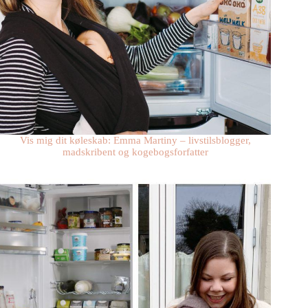
Vis mig dit køleskab: Emma Martiny – livstilsblogger,
madskribent og kogebogsforfatter