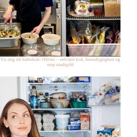
Vis mig dit køleskab: Olivier – selvlært kok, bæredygtighed og
stop madspild