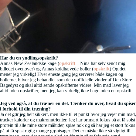
Har du en yndlingsopskrift?
Annas New Zealandske kage (
opskrift
–
Nina har selv sendt mig
billedet ovenover) og Annas koldhævede boller (
opskrift
) Og det
mener jeg virkelig! Hver eneste gang jeg serverer både kagen og
bollerne, bliver jeg behandlet som den uofficielle vinder af Den Store
Bagedyst og skal altid sende opskrifterne videre. Min mad laver jeg
altid uden opskrifter, men jeg kan virkelig ikke bage uden en opskrift.
Jeg ved også, at du træner en del. Tænker du over, hvad du spiser
i forhold til din træning?
Ja det gør jeg helt sikkert, men ikke til et punkt hvor jeg vejer min mad,
tracker kalorier og makronutrienter. Jeg har primært fokus på at få spist
protein til alle mine store måltider, spise nok og så har jeg et stort fokus
på at få spist rigtig mange grøntsager. Det er måske ikke så vigtigt ift.