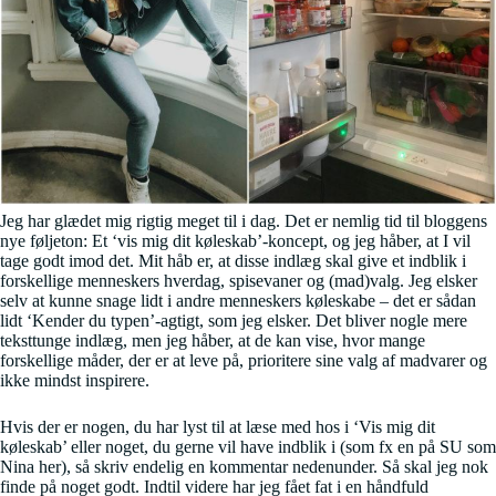
Jeg har glædet mig rigtig meget til i dag. Det er nemlig tid til bloggens
nye føljeton: Et ‘vis mig dit køleskab’-koncept, og jeg håber, at I vil
tage godt imod det. Mit håb er, at disse indlæg skal give et indblik i
forskellige menneskers hverdag, spisevaner og (mad)valg. Jeg elsker
selv at kunne snage lidt i andre menneskers køleskabe – det er sådan
lidt ‘Kender du typen’-agtigt, som jeg elsker. Det bliver nogle mere
teksttunge indlæg, men jeg håber, at de kan vise, hvor mange
forskellige måder, der er at leve på, prioritere sine valg af madvarer og
ikke mindst inspirere.
Hvis der er nogen, du har lyst til at læse med hos i ‘Vis mig dit
køleskab’ eller noget, du gerne vil have indblik i (som fx en på SU som
Nina her), så skriv endelig en kommentar nedenunder. Så skal jeg nok
finde på noget godt. Indtil videre har jeg fået fat i en håndfuld