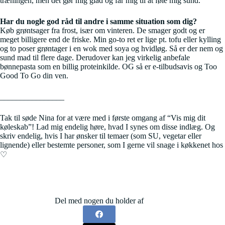
træningen, men det gør mig glad og får mig til at føle mig sund.
Har du nogle god råd til andre i samme situation som dig?
Køb grøntsager fra frost, især om vinteren. De smager godt og er
meget billigere end de friske. Min go-to ret er lige pt. tofu eller kylling
og to poser grøntager i en wok med soya og hvidløg. Så er der nem og
sund mad til flere dage. Derudover kan jeg virkelig anbefale
bønnepasta som en billig proteinkilde. OG så er e-tilbudsavis og Too
Good To Go din ven.
________________
Tak til søde Nina for at være med i første omgang af “Vis mig dit
køleskab”! Lad mig endelig høre, hvad I synes om disse indlæg. Og
skriv endelig, hvis I har ønsker til temaer (som SU, vegetar eller
lignende) eller bestemte personer, som I gerne vil snage i køkkenet hos
♡
Del med nogen du holder af