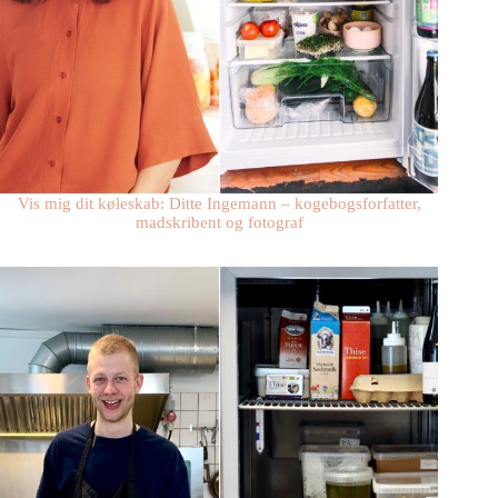
Vis mig dit køleskab: Ditte Ingemann – kogebogsforfatter,
madskribent og fotograf