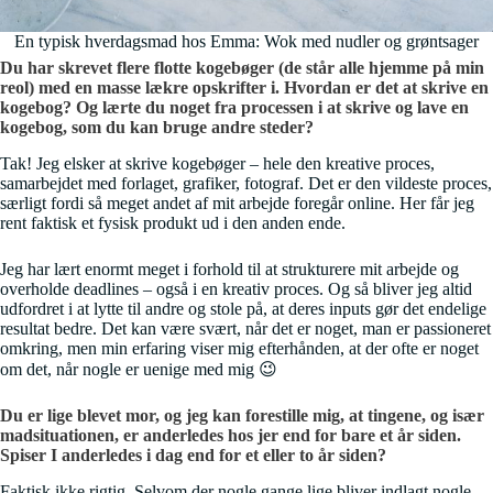
En typisk hverdagsmad hos Emma: Wok med nudler og grøntsager
Du har skrevet flere flotte kogebøger (de står alle hjemme på min
reol) med en masse lækre opskrifter i. Hvordan er det at skrive en
kogebog? Og lærte du noget fra processen i at skrive og lave en
kogebog, som du kan bruge andre steder?
Tak! Jeg elsker at skrive kogebøger – hele den kreative proces,
samarbejdet med forlaget, grafiker, fotograf. Det er den vildeste proces,
særligt fordi så meget andet af mit arbejde foregår online. Her får jeg
rent faktisk et fysisk produkt ud i den anden ende.
Jeg har lært enormt meget i forhold til at strukturere mit arbejde og
overholde deadlines – også i en kreativ proces. Og så bliver jeg altid
udfordret i at lytte til andre og stole på, at deres inputs gør det endelige
resultat bedre. Det kan være svært, når det er noget, man er passioneret
omkring, men min erfaring viser mig efterhånden, at der ofte er noget
om det, når nogle er uenige med mig 😉
Du er lige blevet mor, og jeg kan forestille mig, at tingene, og især
madsituationen, er anderledes hos jer end for bare et år siden.
Spiser I anderledes i dag end for et eller to år siden?
Faktisk ikke rigtig. Selvom der nogle gange lige bliver indlagt nogle