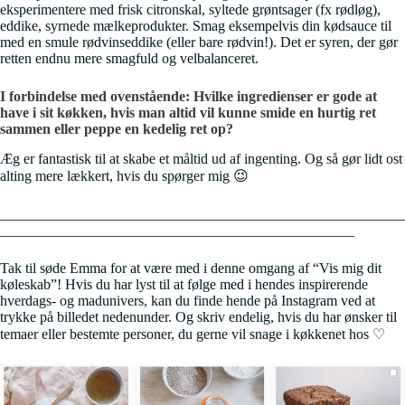
eksperimentere med frisk citronskal, syltede grøntsager (fx rødløg),
eddike, syrnede mælkeprodukter. Smag eksempelvis din kødsauce til
med en smule rødvinseddike (eller bare rødvin!). Det er syren, der gør
retten endnu mere smagfuld og velbalanceret.
I forbindelse med ovenstående: Hvilke ingredienser er gode at
have i sit køkken, hvis man altid vil kunne smide en hurtig ret
sammen eller peppe en kedelig ret op?
Æg er fantastisk til at skabe et måltid ud af ingenting. Og så gør lidt ost
alting mere lækkert, hvis du spørger mig 😉
________________________________________________________
_________________________________________________
Tak til søde Emma for at være med i denne omgang af “Vis mig dit
køleskab”! Hvis du har lyst til at følge med i hendes inspirerende
hverdags- og madunivers, kan du finde hende på Instagram ved at
trykke på billedet nedenunder. Og skriv endelig, hvis du har ønsker til
temaer eller bestemte personer, du gerne vil snage i køkkenet hos ♡