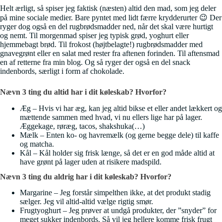
Helt ærligt, så spiser jeg faktisk (næsten) altid den mad, som jeg deler
på mine sociale medier. Bare pyntet med lidt færre krydderurter 😉 Der
ryger dog også en del rugbrødsmadder ned, når det skal være hurtigt
og nemt. Til morgenmad spiser jeg typisk grød, yoghurt eller
hjemmebagt brød. Til frokost (højtbelagte!) rugbrødsmadder med
gnavegrønt eller en salat med rester fra aftenen forinden. Til aftensmad
en af retterne fra min blog. Og så ryger der også en del snack
indenbords, særligt i form af chokolade.
Nævn 3 ting du altid har i dit køleskab? Hvorfor?
Æg – Hvis vi har æg, kan jeg altid bikse et eller andet lækkert og
mættende sammen med hvad, vi nu ellers lige har på lager.
Æggekage, røræg, tacos, shakshuka(…)
Mælk – Enten ko- og havremælk (og gerne begge dele) til kaffe
og matcha.
Kål – Kål holder sig frisk længe, så det er en god måde altid at
have grønt på lager uden at risikere madspild.
Nævn 3 ting du aldrig har i dit køleskab? Hvorfor?
Margarine – Jeg forstår simpelthen ikke, at det produkt stadig
sælger. Jeg vil altid-altid vælge rigtig smør.
Frugtyoghurt – Jeg prøver at undgå produkter, der ”snyder” for
meget sukker indenbords. Så vil jeg hellere komme frisk frugt