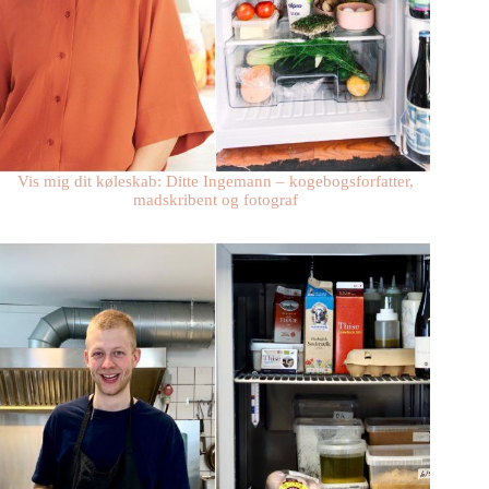
Vis mig dit køleskab: Ditte Ingemann – kogebogsforfatter,
madskribent og fotograf