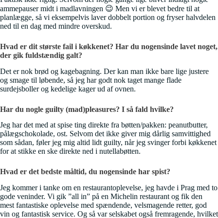
ammepauser midt i madlavningen 😉 Men vi er blevet bedre til at
planlægge, så vi eksempelvis laver dobbelt portion og fryser halvdelen
ned til en dag med mindre overskud.
Hvad er dit største fail i køkkenet? Har du nogensinde lavet noget,
der gik fuldstændig galt?
Det er nok brød og kagebagning. Der kan man ikke bare lige justere
og smage til løbende, så jeg har godt nok taget mange flade
surdejsboller og kedelige kager ud af ovnen.
Har du nogle guilty (mad)pleasures? I så fald hvilke?
Jeg har det med at spise ting direkte fra bøtten/pakken: peanutbutter,
pålægschokolade, ost. Selvom det ikke giver mig dårlig samvittighed
som sådan, føler jeg mig altid lidt guilty, når jeg svinger forbi køkkenet
for at stikke en ske direkte ned i nutellabøtten.
Hvad er det bedste måltid, du nogensinde har spist?
Jeg kommer i tanke om en restaurantoplevelse, jeg havde i Prag med to
gode veninder. Vi gik ”all in” på en Michelin restaurant og fik den
mest fantastiske oplevelse med spændende, velsmagende retter, god
vin og fantastisk service. Og så var selskabet også fremragende, hvilket