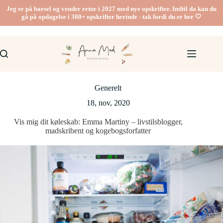
Fortsæt
Jeg er på barsel og vender retur i 2027 med nye opskrifter. Indtil da kan du
til
gå på opdagelse i 300+ opskrifter herinde - tak fordi du er her 🤍
indhold
Generelt
18, nov, 2020
Vis mig dit køleskab: Emma Martiny – livstilsblogger,
madskribent og kogebogsforfatter