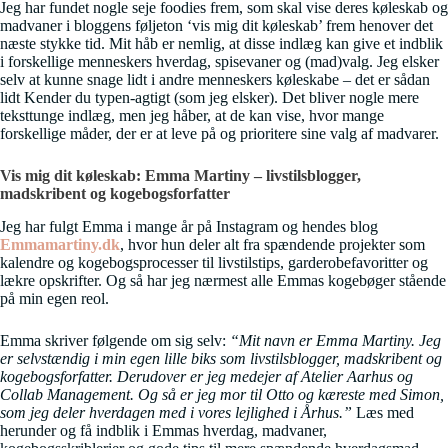
Jeg har fundet nogle seje foodies frem, som skal vise deres køleskab og
madvaner i bloggens føljeton ‘vis mig dit køleskab’ frem henover det
næste stykke tid. Mit håb er nemlig, at disse indlæg kan give et indblik
i forskellige menneskers hverdag, spisevaner og (mad)valg. Jeg elsker
selv at kunne snage lidt i andre menneskers køleskabe – det er sådan
lidt Kender du typen-agtigt (som jeg elsker). Det bliver nogle mere
teksttunge indlæg, men jeg håber, at de kan vise, hvor mange
forskellige måder, der er at leve på og prioritere sine valg af madvarer.
Vis mig dit køleskab: Emma Martiny – livstilsblogger,
madskribent og kogebogsforfatter
Jeg har fulgt Emma i mange år på Instagram og hendes blog
Emmamartiny.dk
, hvor hun deler alt fra spændende projekter som
kalendre og kogebogsprocesser til livstilstips, garderobefavoritter og
lækre opskrifter. Og så har jeg nærmest alle Emmas kogebøger stående
på min egen reol.
Emma skriver følgende om sig selv:
“Mit navn er Emma Martiny. Jeg
er selvstændig i min egen lille biks som livstilsblogger, madskribent og
kogebogsforfatter. Derudover er jeg medejer af Atelier Aarhus og
Collab Management. Og så er jeg mor til Otto og kæreste med Simon,
som jeg deler hverdagen med i vores lejlighed i Århus.”
Læs med
herunder og få indblik i Emmas hverdag, madvaner,