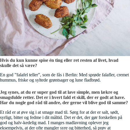
Hvis du kun kunne spise én ting eller ret resten af livet, hvad
skulle det så være?
En god ”falafel teller”, som de fås i Berlin: Med sprøde falafler, cremet
hummus, friske og syltede grøntsager og lune fladbrød.
Jeg synes, at du er super god til at lave simple, men lækre og
smagsfulde retter. Det er i hvert fald et skill, der er godt at have.
Har du nogle god råd til andre, der gerne vil blive god til samme?
Et råd er at øve sig i at smage mad til. Sørg for at der er salt, sødt,
syrligt, bitter og fedme i dit måltid. Det er det, der gør forskellen på
god og halv-kedelig mad. I manges madlavning oplever jeg
eksempelvis, at der ofte mangler syre og bitterhed, så prøv at