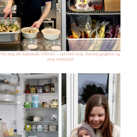
Vis mig dit køleskab: Olivier – selvlært kok, bæredygtighed og
stop madspild