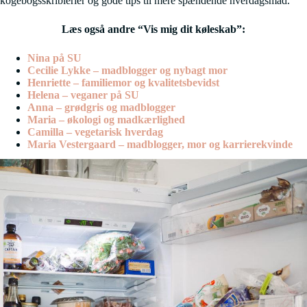
kogebogsskriblerier og gode tips til mere spændende hverdagsmad.
Læs også andre “Vis mig dit køleskab”:
Nina på SU
Cecilie Lykke – madblogger og nybagt mor
Henriette – familiemor og kvalitetsbevidst
Helena – veganer på SU
Anna – grødgris og madblogger
Maria – økologi og madkærlighed
Camilla – vegetarisk hverdag
Maria Vestergaard – madblogger, mor og karrierekvinde