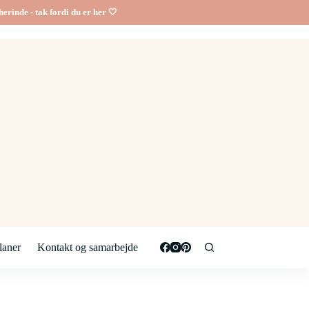
erinde - tak fordi du er her 🤍
aner
Kontakt og samarbejde