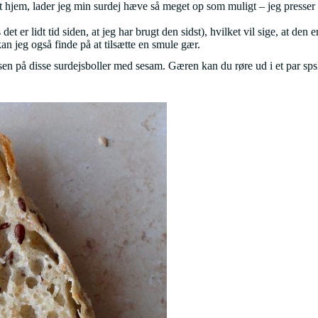
 hjem, lader jeg min surdej hæve så meget op som muligt – jeg presser de
det er lidt tid siden, at jeg har brugt den sidst), hvilket vil sige, at
 kan jeg også finde på at tilsætte en smule gær.
en på disse surdejsboller med sesam. Gæren kan du røre ud i et par spsk l