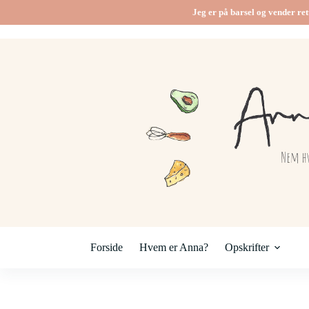
Fortsæt
Jeg er på barsel og vender ret
til
indhold
Forside
Hvem er Anna?
Opskrifter