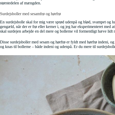
størstedelen af mængden.
Surdejsboller med sesamfrø og hørfrø
En surdejsbolle skal for mig være sprød udenpå og blød, svampet og luft
gengæld, når der er frø eller kerner i, og jeg har eksperimenteret med 
skal surdejen arbejde en del mere og bollerne vil formentligt hæve lidt 
Disse surdejsboller med sesam og hørfrø er fyldt med hørfrø indeni, o
og knas til bollerne – både indeni og udenpå. Er du mere til surdejsbo