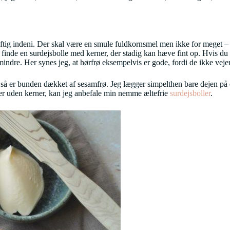
ig indeni. Der skal være en smule fuldkornsmel men ikke for meget – så 
at finde en surdejsbolle med kerner, der stadig kan hæve fint op. Hvis d
mindre. Her synes jeg, at hørfrø eksempelvis er gode, fordi de ikke veje
g så er bunden dækket af sesamfrø. Jeg lægger simpelthen bare dejen på
ller uden kerner, kan jeg anbefale min nemme æltefrie
surdejsboller
.