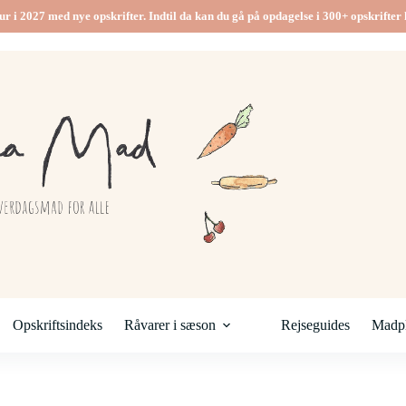
ur i 2027 med nye opskrifter. Indtil da kan du gå på opdagelse i 300+ opskrifter h
Opskriftsindeks
Råvarer i sæson
Rejseguides
Madpl