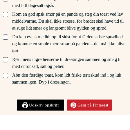
med lidt flagesalt også.
▢
Kom en god spsk smør på en pande og steg din toast ved lav
middelvarme. Du skal ikke stresse, for brødet skal have tid til
at suge lidt smør og langsomt blive gylden og sprød.
▢
Du kan evt skrue lidt op til sidst for at få den sidste sprødhed
og komme en smule mere smør på panden – det må ikke blive
tørt.
▢
Rør imens ingredienserne til dressingen sammen og smag til
med citronsaft, salt og peber.
▢
Åbn den færdige toast, kom lidt friske ærteskud ind i og luk
sammen igen. Dyp i dressingen.
Udskriv opskrift
Gem på Pinterest