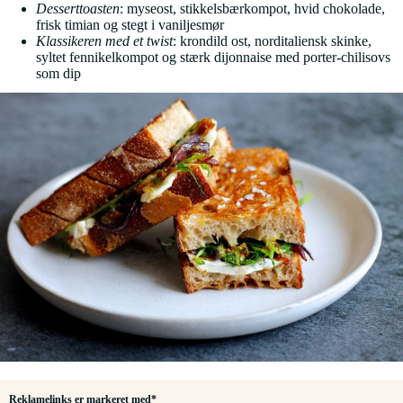
Desserttoasten
: myseost, stikkelsbærkompot, hvid chokolade,
frisk timian og stegt i vaniljesmør
Klassikeren med et twist
: krondild ost, norditaliensk skinke,
syltet fennikelkompot og stærk dijonnaise med porter-chilisovs
som dip
Reklamelinks er markeret med*