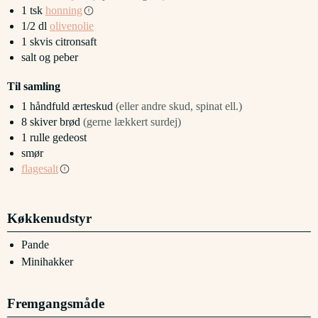
1
tsk
honning
1/2
dl
olivenolie
1
skvis
citronsaft
salt og peber
Til samling
1
håndfuld
ærteskud
(eller andre skud, spinat ell.)
8
skiver
brød
(gerne lækkert surdej)
1
rulle
gedeost
smør
flagesalt
Køkkenudstyr
Pande
Minihakker
Fremgangsmåde