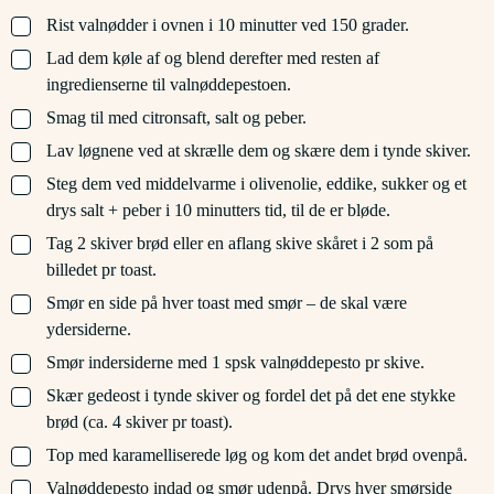
▢
Rist valnødder i ovnen i 10 minutter ved 150 grader.
▢
Lad dem køle af og blend derefter med resten af
ingredienserne til valnøddepestoen.
▢
Smag til med citronsaft, salt og peber.
▢
Lav løgnene ved at skrælle dem og skære dem i tynde skiver.
▢
Steg dem ved middelvarme i olivenolie, eddike, sukker og et
drys salt + peber i 10 minutters tid, til de er bløde.
▢
Tag 2 skiver brød eller en aflang skive skåret i 2 som på
billedet pr toast.
▢
Smør en side på hver toast med smør – de skal være
ydersiderne.
▢
Smør indersiderne med 1 spsk valnøddepesto pr skive.
▢
Skær gedeost i tynde skiver og fordel det på det ene stykke
brød (ca. 4 skiver pr toast).
▢
Top med karamelliserede løg og kom det andet brød ovenpå.
▢
Valnøddepesto indad og smør udenpå. Drys hver smørside