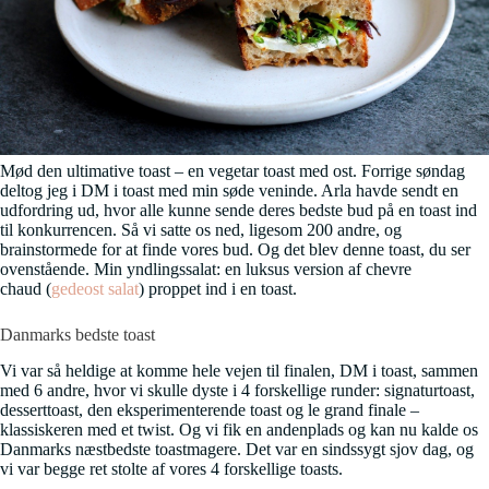
Mød den ultimative toast – en vegetar toast med ost. Forrige søndag
deltog jeg i DM i toast med min søde veninde. Arla havde sendt en
udfordring ud, hvor alle kunne sende deres bedste bud på en toast ind
til konkurrencen. Så vi satte os ned, ligesom 200 andre, og
brainstormede for at finde vores bud. Og det blev denne toast, du ser
ovenstående. Min yndlingssalat: en luksus version af chevre
chaud (
gedeost salat
) proppet ind i en toast.
Danmarks bedste toast
Vi var så heldige at komme hele vejen til finalen, DM i toast, sammen
med 6 andre, hvor vi skulle dyste i 4 forskellige runder: signaturtoast,
desserttoast, den eksperimenterende toast og le grand finale –
klassiskeren med et twist. Og vi fik en andenplads og kan nu kalde os
Danmarks næstbedste toastmagere. Det var en sindssygt sjov dag, og
vi var begge ret stolte af vores 4 forskellige toasts.