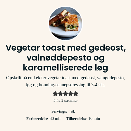
Vegetar toast med gedeost,
valnøddepesto og
karamelliserede løg
Opskrift på en lækker vegetar toast med gedeost, valnøddepesto,
løg og honning-sennepsdressing til 3-4 stk.
5
fra
2
stemmer
Servings:
4
stk
minutter
minutter
Forberedelse
30
min
Tilberedelse
10
min