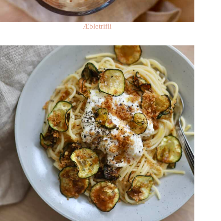
Æbletrifli