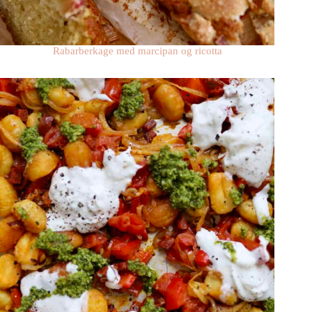
Rabarberkage med marcipan og ricotta