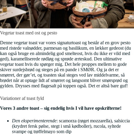
Vegetar toast med ost og pesto
Denne vegetar toast var vores signaturtoast og består af en grov pesto
med ristede valnødder, parmesan og basilikum, en lækker gedeost (du
kan også bruge en almindelig god smelteost, hvis du ikke er vild med
ged), karamelliserede rødløg og sprøde ærteskud. Den ultimative
vegetar toast hvis du spørger mig. Det hele proppes mellem to gode
skiver surdejsbrød og steges på en pande i SMØR. Og ja det er
smørret, der gør’et, og toasten skal steges ved lav middelvarme, så
brødet når at optage lidt af smørret og langsomt bliver smørsprød og
gylden. Drysses med flagesalt på toppen også. Det er altså bare guf!
Variationer af toast fyld
Vores 3 andre toast – sig endelig hvis I vil have opskrifterne!
Den eksperimenterende
: scamorza (røget mozzarella), salsiccia
(krydret fersk pølse, stegt i små kødboller), rucola, syltede
svampe og trøffelmayo som dip