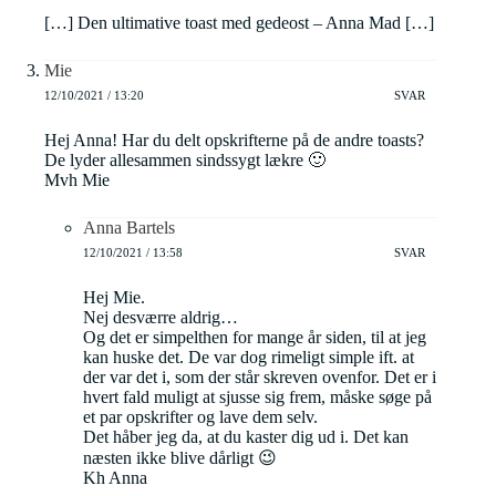
[…] Den ultimative toast med gedeost – Anna Mad […]
Mie
12/10/2021 / 13:20
SVAR
Hej Anna! Har du delt opskrifterne på de andre toasts?
De lyder allesammen sindssygt lækre 🙂
Mvh Mie
Anna Bartels
12/10/2021 / 13:58
SVAR
Hej Mie.
Nej desværre aldrig…
Og det er simpelthen for mange år siden, til at jeg
kan huske det. De var dog rimeligt simple ift. at
der var det i, som der står skreven ovenfor. Det er i
hvert fald muligt at sjusse sig frem, måske søge på
et par opskrifter og lave dem selv.
Det håber jeg da, at du kaster dig ud i. Det kan
næsten ikke blive dårligt 😉
Kh Anna