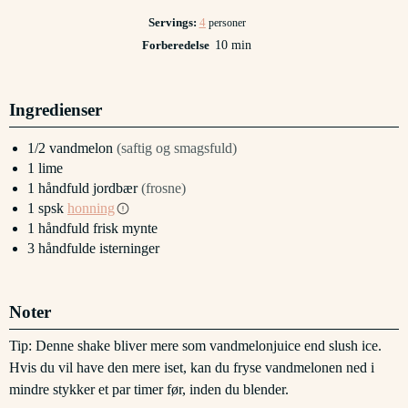
Servings:
4
personer
minutter
Forberedelse
10
min
Ingredienser
1/2
vandmelon
(saftig og smagsfuld)
1
lime
1
håndfuld
jordbær
(frosne)
1
spsk
honning
1
håndfuld
frisk mynte
3
håndfulde
isterninger
Noter
Tip: Denne shake bliver mere som vandmelonjuice end slush ice.
Hvis du vil have den mere iset, kan du fryse vandmelonen ned i
mindre stykker et par timer før, inden du blender.