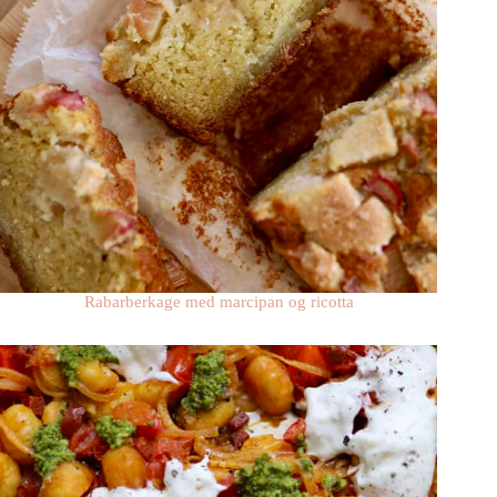
Rabarberkage med marcipan og ricotta