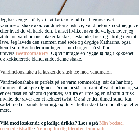
Jeg har længe haft lyst til at kaste mig ud i en hjemmelavet
vandmelonshake aka. vandmelon slush ice, vandmelon smoothie, juice
eller hvad du vil kalde den. Uanset hvilket navn du vælger, lover jeg,
at denne vandmelonshake er lækker, læskende, frisk og utrolig nem at
lave. Jeg lavede den sammen med søde og dygtige Katharina, også
kendt som Rødbededronningen – hun blogger på sit fine
univers
Beetrootbakery
. Og vi tilbragte en hyggelig dag i køkkenet
og kokkererede blandt andet denne shake.
Vandmelonshake a la læskende slush ice med vandmelon
Vandmelonshake er perfekt på en varm sommerdag, når du har brug
for noget til at køle dig ned. Denne består primært af vandmelon, og så
er der tilsat en håndfuld jordbær, saft fra en lime og en håndfuld frisk
mynte, der giver den et lækkert twist. Og så er den tilmed sund, kun
sødet med en smule honning, og du vil helt sikkert komme tilbage efter
mere.
Vild med læskende og kølige drikke? Læs også
Min bedste,
cremede iskaffe
/
Nem og hurtig blender lemonade