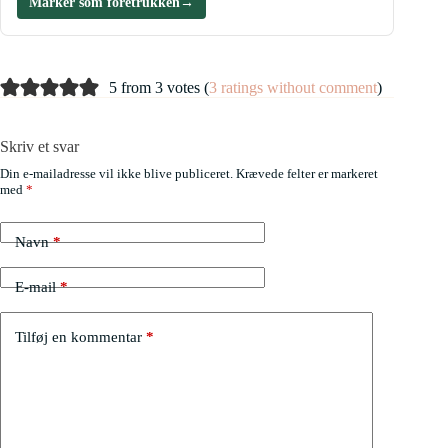
Marker som foretrukken
→
5 from 3 votes (
3 ratings without comment
)
Skriv et svar
Din e-mailadresse vil ikke blive publiceret.
Krævede felter er markeret
med
*
Navn
*
E-mail
*
Tilføj en kommentar
*