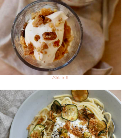
Æbletrifli