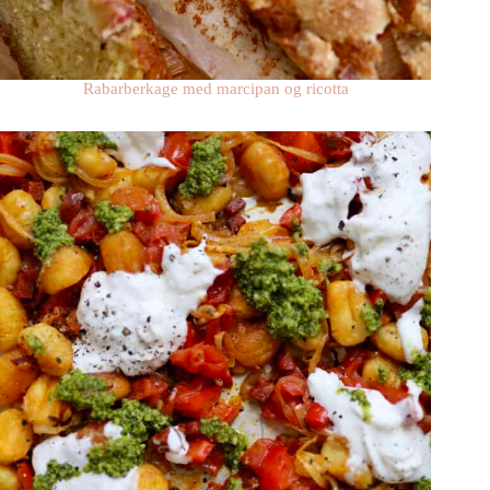
Rabarberkage med marcipan og ricotta