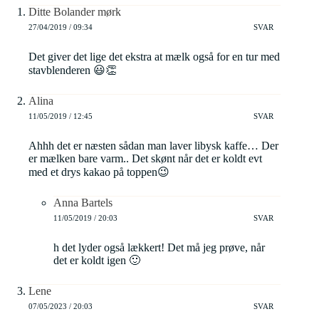
Ditte Bolander mørk
27/04/2019 / 09:34
SVAR
Det giver det lige det ekstra at mælk også for en tur med
stavblenderen 😃👏
Alina
11/05/2019 / 12:45
SVAR
Ahhh det er næsten sådan man laver libysk kaffe… Der
er mælken bare varm.. Det skønt når det er koldt evt
med et drys kakao på toppen😉
Anna Bartels
11/05/2019 / 20:03
SVAR
h det lyder også lækkert! Det må jeg prøve, når
det er koldt igen 🙂
Lene
07/05/2023 / 20:03
SVAR