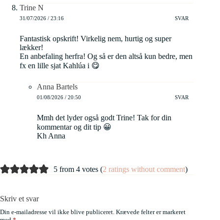
Trine N
31/07/2026 / 23:16
SVAR
Fantastisk opskrift! Virkelig nem, hurtig og super
lækker!
En anbefaling herfra! Og så er den altså kun bedre, men
fx en lille sjat Kahlúa i 😋
Anna Bartels
01/08/2026 / 20:50
SVAR
Mmh det lyder også godt Trine! Tak for din
kommentar og dit tip 😀
Kh Anna
5 from 4 votes (
2 ratings without comment
)
Skriv et svar
Din e-mailadresse vil ikke blive publiceret.
Krævede felter er markeret
med
*