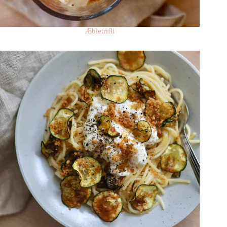
Æbletrifli