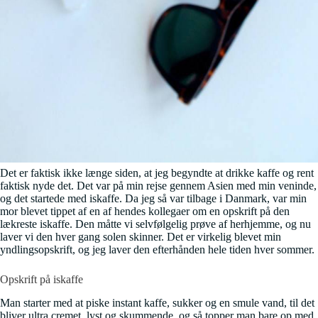
Det er faktisk ikke længe siden, at jeg begyndte at drikke kaffe og rent
faktisk nyde det. Det var på min rejse gennem Asien med min veninde,
og det startede med iskaffe. Da jeg så var tilbage i Danmark, var min
mor blevet tippet af en af hendes kollegaer om en opskrift på den
lækreste iskaffe. Den måtte vi selvfølgelig prøve af herhjemme, og nu
laver vi den hver gang solen skinner. Det er virkelig blevet min
yndlingsopskrift, og jeg laver den efterhånden hele tiden hver sommer.
Opskrift på iskaffe
Man starter med at piske instant kaffe, sukker og en smule vand, til det
bliver ultra cremet, lyst og skummende, og så topper man bare op med