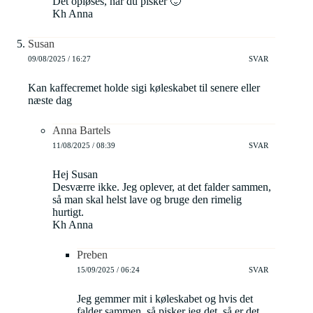
Det opløses, når du pisker 🙂
Kh Anna
Susan
09/08/2025 / 16:27
SVAR
Kan kaffecremet holde sigi køleskabet til senere eller
næste dag
Anna Bartels
11/08/2025 / 08:39
SVAR
Hej Susan
Desværre ikke. Jeg oplever, at det falder sammen,
så man skal helst lave og bruge den rimelig
hurtigt.
Kh Anna
Preben
15/09/2025 / 06:24
SVAR
Jeg gemmer mit i køleskabet og hvis det
falder sammen, så pisker jeg det, så er det