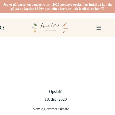
Fortsæt
Jeg er på barsel og vender retur i 2027 med nye opskrifter. Indtil da kan du
til
gå på opdagelse i 300+ opskrifter herinde - tak fordi du er her 🤍
indhold
Opskrift
18, dec, 2020
Nem og cremet iskaffe