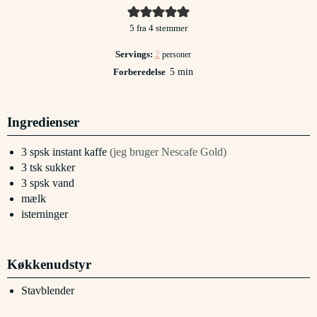
5
fra
4
stemmer
Servings:
2
personer
minutter
Forberedelse
5
min
Ingredienser
3
spsk
instant kaffe
(jeg bruger Nescafe Gold)
3
tsk
sukker
3
spsk
vand
mælk
isterninger
Køkkenudstyr
Stavblender