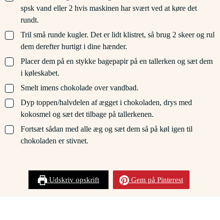
spsk vand eller 2 hvis maskinen har svært ved at køre det
rundt.
▢
Tril små runde kugler. Det er lidt klistret, så brug 2 skeer og rul
dem derefter hurtigt i dine hænder.
▢
Placer dem på en stykke bagepapir på en tallerken og sæt dem
i køleskabet.
▢
Smelt imens chokolade over vandbad.
▢
Dyp toppen/halvdelen af ægget i chokoladen, drys med
kokosmel og sæt det tilbage på tallerkenen.
▢
Fortsæt sådan med alle æg og sæt dem så på køl igen til
chokoladen er stivnet.
Udskriv opskrift
Gem på Pinterest