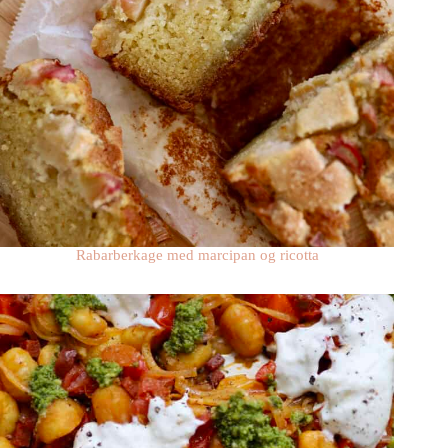
Rabarberkage med marcipan og ricotta