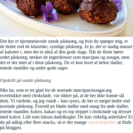
Det her er hjemmelavede sunde påskeæg, og hvis du spørger mig, er
de bedre end de klassiske, syndige påskeæg. Jo jo, der er stadig masser
af kalorier i, men det er altså af den gode slags. Når de fleste hører
ordet påskeæg, tænker de ingredienser som marcipan og nougat, men
det er der intet af i disse påskeæg. De er kun lavet af lækre dadler,
ristede mandler og andre gode sager.
Opskrift på sunde påskeæg
Min far, som er ret glad for de normale marcipan/nougat-æg
overtrukket med chokolade, var sikker på, at de her ikke kunne slå
dem. Vi vædede, og jeg vandt – han synes, de her er meget bedre end
normale påskeæg. Forestil jer bløde trøfler med smag fra søde dadler,
ristede mandler, kokos, kakao og en top dyppet i chokolade og drysset
med kokos. Lidt som luksus dadelkugler. De kan virkelig anbefales! Er
du på udkig efter flere snacks, så er der mange
snackopskrifter
at finde
på bloggen.