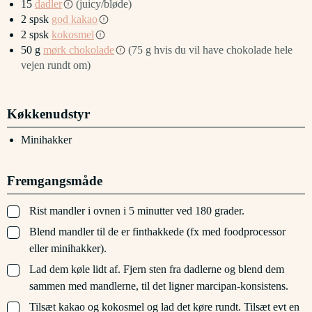
15
dadler
(juicy/bløde)
2
spsk
god kakao
2
spsk
kokosmel
50
g
mørk chokolade
(75 g hvis du vil have chokolade hele
vejen rundt om)
Køkkenudstyr
Minihakker
Fremgangsmåde
▢
Rist mandler i ovnen i 5 minutter ved 180 grader.
▢
Blend mandler til de er finthakkede (fx med foodprocessor
eller minihakker).
▢
Lad dem køle lidt af. Fjern sten fra dadlerne og blend dem
sammen med mandlerne, til det ligner marcipan-konsistens.
▢
Tilsæt kakao og kokosmel og lad det køre rundt. Tilsæt evt en