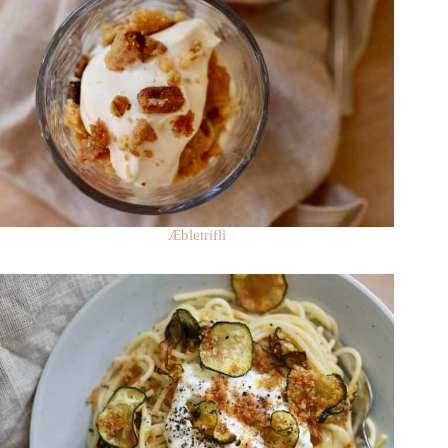
Æbletrifli