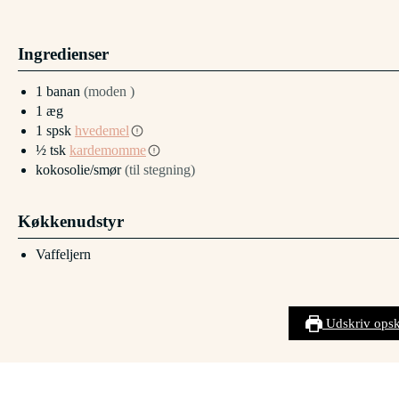
Ingredienser
1
banan
(moden )
1
æg
1
spsk
hvedemel
½
tsk
kardemomme
kokosolie/smør
(til stegning)
Køkkenudstyr
Vaffeljern
Udskriv opsk