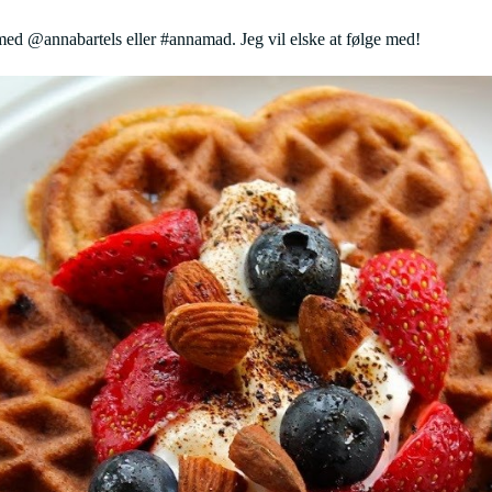
ed @annabartels eller #annamad. Jeg vil elske at følge med!