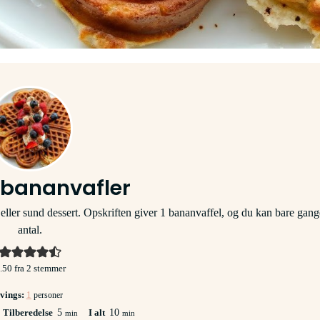
 bananvafler
ler sund dessert. Opskriften giver 1 bananvaffel, og du kan bare gange
antal.
.50
fra
2
stemmer
vings:
1
personer
ter
minutter
minutter
Tilberedelse
5
I alt
10
min
min