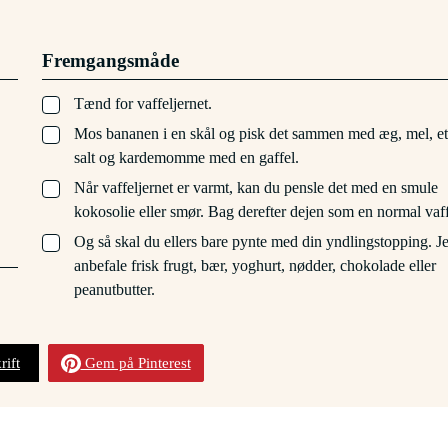
Fremgangsmåde
▢
Tænd for vaffeljernet.
▢
Mos bananen i en skål og pisk det sammen med æg, mel, et
salt og kardemomme med en gaffel.
▢
Når vaffeljernet er varmt, kan du pensle det med en smule
kokosolie eller smør. Bag derefter dejen som en normal vaff
▢
Og så skal du ellers bare pynte med din yndlingstopping. J
anbefale frisk frugt, bær, yoghurt, nødder, chokolade eller
peanutbutter.
rift
Gem på Pinterest