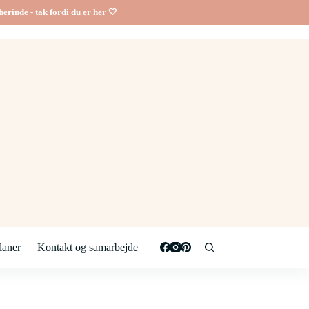
erinde - tak fordi du er her 🤍
aner
Kontakt og samarbejde