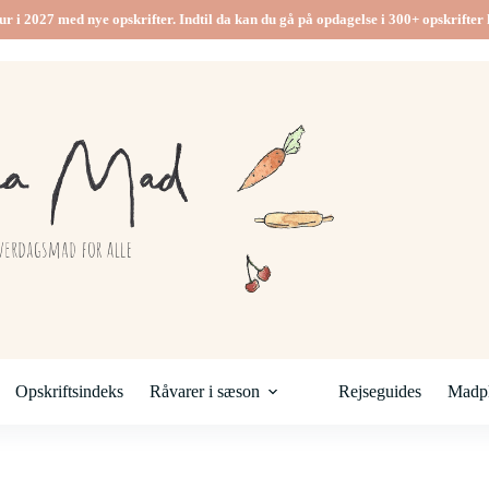
ur i 2027 med nye opskrifter. Indtil da kan du gå på opdagelse i 300+ opskrifter h
Opskriftsindeks
Råvarer i sæson
Rejseguides
Madpl