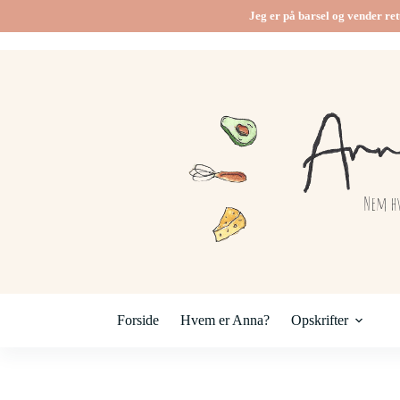
Fortsæt
Jeg er på barsel og vender ret
til
indhold
Forside
Hvem er Anna?
Opskrifter