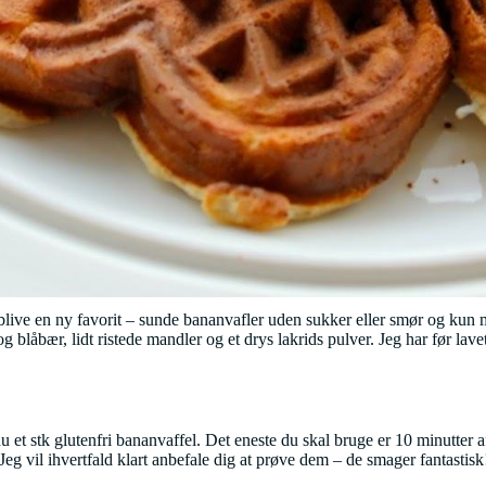
blive en ny favorit – sunde bananvafler uden sukker eller smør og kun
 blåbær, lidt ristede mandler og et drys lakrids pulver. Jeg har før la
 stk glutenfri bananvaffel. Det eneste du skal bruge er 10 minutter af d
vil ihvertfald klart anbefale dig at prøve dem – de smager fantastisk! O