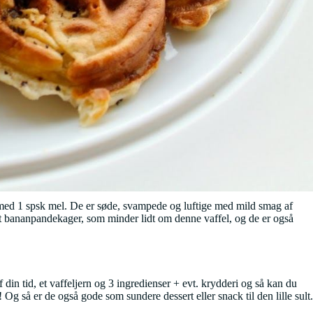
 med 1 spsk mel. De er søde, svampede og luftige med mild smag af
vet bananpandekager, som minder lidt om denne vaffel, og de er også
in tid, et vaffeljern og 3 ingredienser + evt. krydderi og så kan du
g så er de også gode som sundere dessert eller snack til den lille sult.