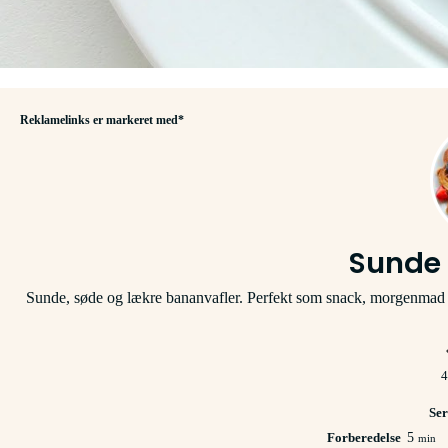
Reklamelinks er markeret med*
Sunde
Sunde, søde og lækre bananvafler. Perfekt som snack, morgenmad el
4
Ser
minut
Forberedelse
5
min