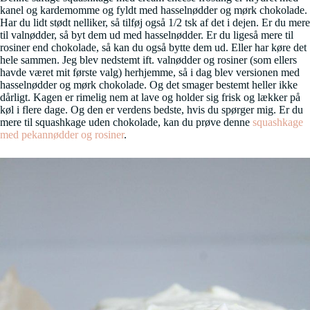
kanel og kardemomme og fyldt med hasselnødder og mørk chokolade.
Har du lidt stødt nelliker, så tilføj også 1/2 tsk af det i dejen. Er du mere
til valnødder, så byt dem ud med hasselnødder. Er du ligeså mere til
rosiner end chokolade, så kan du også bytte dem ud. Eller har køre det
hele sammen. Jeg blev nedstemt ift. valnødder og rosiner (som ellers
havde været mit første valg) herhjemme, så i dag blev versionen med
hasselnødder og mørk chokolade. Og det smager bestemt heller ikke
dårligt. Kagen er rimelig nem at lave og holder sig frisk og lækker på
køl i flere dage. Og den er verdens bedste, hvis du spørger mig. Er du
mere til squashkage uden chokolade, kan du prøve denne
squashkage
med pekannødder og rosiner
.