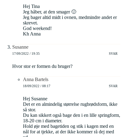
Hej Tina
Jeg håber, at den smager 🙂
Jeg bager altid midt i ovnen, medmindre andet er
skrevet.
God weekend!
Kh Anna
Susanne
17/09/2022 / 19:35
SVAR
Hvor stor er formen du bruger?
Anna Bartels
18/09/2022 / 08:17
SVAR
Hej Susanne
Det er en almindelig størrelse rugbrødsform, ikke
så stor.
Du kan sikkert også bage den i en lille springform,
18-20 cm i diameter.
Hold øje med bagetiden og stik i kagen med en
nål for at tjekke, at der ikke kommer rå dej med