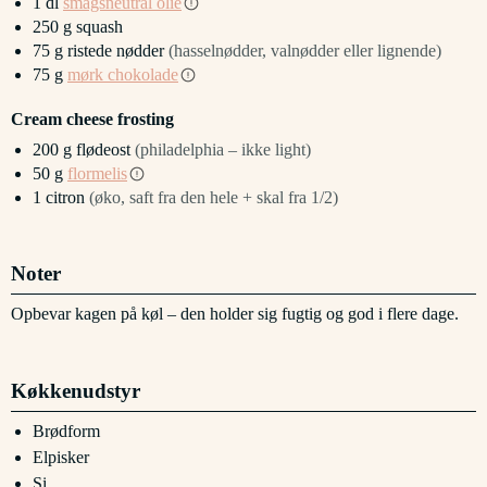
1
dl
smagsneutral olie
250
g
squash
75
g
ristede nødder
(hasselnødder, valnødder eller lignende)
75
g
mørk chokolade
Cream cheese frosting
200
g
flødeost
(philadelphia – ikke light)
50
g
flormelis
1
citron
(øko, saft fra den hele + skal fra 1/2)
Noter
Opbevar kagen på køl – den holder sig fugtig og god i flere dage.
Køkkenudstyr
Brødform
Elpisker
Si