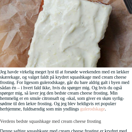
Jeg havde virkelig meget lyst til at forsøde weekenden med en lækker
skærekage, og valget faldt på krydret squashkage med cream cheese
frosting. For ligesom gulerodskage, går du bare aldrig galt i byen med
sådan én – i hvert fald ikke, hvis du spørger mig. Og hvis du også
spørger mig, så laver jeg den bedste cream cheese frosting. Min
hemmelig er en smule citronsaft og -skal, som giver en skøn syrlig-
sødme til den lækre frosting. Og jeg blev heldigvis ret populær
herhjemme, fuldtsændig som min yndlings
gulerodskage
.
Verdens bedste squashkage med cream cheese frosting
Denne saftige squashkage med cream cheese frosting er krydret med