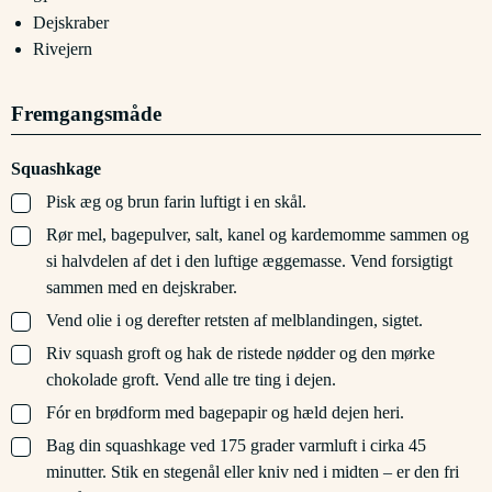
Dejskraber
Rivejern
Fremgangsmåde
Squashkage
▢
Pisk æg og brun farin luftigt i en skål.
▢
Rør mel, bagepulver, salt, kanel og kardemomme sammen og
si halvdelen af det i den luftige æggemasse. Vend forsigtigt
sammen med en dejskraber.
▢
Vend olie i og derefter retsten af melblandingen, sigtet.
▢
Riv squash groft og hak de ristede nødder og den mørke
chokolade groft. Vend alle tre ting i dejen.
▢
Fór en brødform med bagepapir og hæld dejen heri.
▢
Bag din squashkage ved 175 grader varmluft i cirka 45
minutter. Stik en stegenål eller kniv ned i midten – er den fri