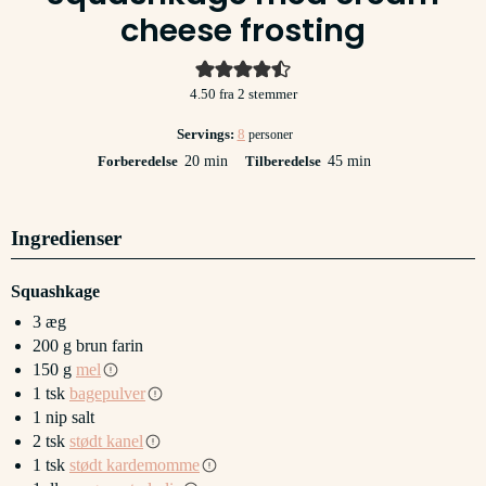
cheese frosting
4.50
fra
2
stemmer
Servings:
8
personer
minutter
minutter
Forberedelse
20
min
Tilberedelse
45
min
Ingredienser
Squashkage
3
æg
200
g
brun farin
150
g
mel
1
tsk
bagepulver
1
nip salt
2
tsk
stødt kanel
1
tsk
stødt kardemomme