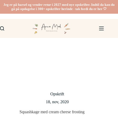
Fortsæt
Jeg er på barsel og vender retur i 2027 med nye opskrifter. Indtil da kan du
til
gå på opdagelse i 300+ opskrifter herinde - tak fordi du er her 🤍
indhold
Opskrift
18, nov, 2020
Squashkage med cream cheese frosting