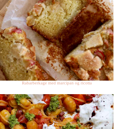
Rabarberkage med marcipan og ricotta