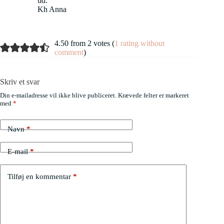
ud.
Kh Anna
4.50 from 2 votes (
1 rating without
comment
)
Skriv et svar
Din e-mailadresse vil ikke blive publiceret.
Krævede felter er markeret
med
*
Navn
*
E-mail
*
Tilføj en kommentar
*