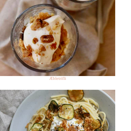
Æbletrifli