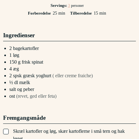
Servings:
3
personer
minutter
minutter
Forberedelse
25
min
Tilberedelse
15
min
Ingredienser
2
bagekartofler
1
løg
150
g
frisk spinat
4
æg
2
spsk
græsk yoghurt
( eller creme fraiche)
½
dl
mælk
salt og peber
ost
(revet, ged eller feta)
Fremgangsmåde
▢
Skræl kartofler og løg, skær kartoflerne i små tern og hak
løget.