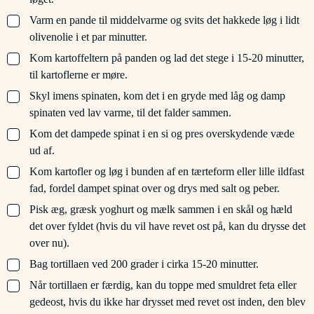
▢
Varm en pande til middelvarme og svits det hakkede løg i lidt
olivenolie i et par minutter.
▢
Kom kartoffeltern på panden og lad det stege i 15-20 minutter,
til kartoflerne er møre.
▢
Skyl imens spinaten, kom det i en gryde med låg og damp
spinaten ved lav varme, til det falder sammen.
▢
Kom det dampede spinat i en si og pres overskydende væde
ud af.
▢
Kom kartofler og løg i bunden af en tærteform eller lille ildfast
fad, fordel dampet spinat over og drys med salt og peber.
▢
Pisk æg, græsk yoghurt og mælk sammen i en skål og hæld
det over fyldet (hvis du vil have revet ost på, kan du drysse det
over nu).
▢
Bag tortillaen ved 200 grader i cirka 15-20 minutter.
▢
Når tortillaen er færdig, kan du toppe med smuldret feta eller
gedeost, hvis du ikke har drysset med revet ost inden, den blev