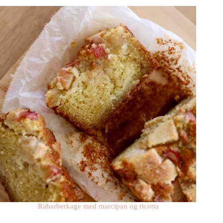
Rabarberkage med marcipan og ricotta