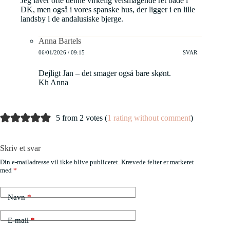
Jeg laver ofte denne virkelig velsmagende ret både i
DK, men også i vores spanske hus, der ligger i en lille
landsby i de andalusiske bjerge.
Anna Bartels
06/01/2026 / 09:15
SVAR
Dejligt Jan – det smager også bare skønt.
Kh Anna
5 from 2 votes (
1 rating without comment
)
Skriv et svar
Din e-mailadresse vil ikke blive publiceret.
Krævede felter er markeret
med
*
Navn
*
E-mail
*