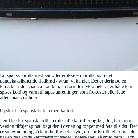
En spansk tortilla med kartofler er ikke en tortilla, som det
pandekagslignende fladbrød / wrap, vi kender. Det er derimod en
klassiker i det spanske køkken; en form for tyk omelet, der både kan
spises kold og varm til tapas anretninger, som frokoster eller lette
aftensmadsmåltider.
Opskrift på spansk tortilla med kartofler
I en klassisk spansk tortilla er der ofte kartofler og løg. Jeg har i min
version tilføjet spinat, bagt den i ovnen og toppet med feta til sidst. Det
er super nemt, og så kan du tilføje det fyld, du har lyst til, eller hvis du
har en rest kolde kartofler/grøntsager i køleskabet, så smid dem i. Top