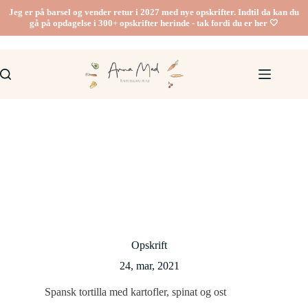
Fortsæt
Jeg er på barsel og vender retur i 2027 med nye opskrifter. Indtil da kan du
til
gå på opdagelse i 300+ opskrifter herinde - tak fordi du er her 🤍
indhold
Opskrift
24, mar, 2021
Spansk tortilla med kartofler, spinat og ost