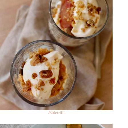
Æbletrifli