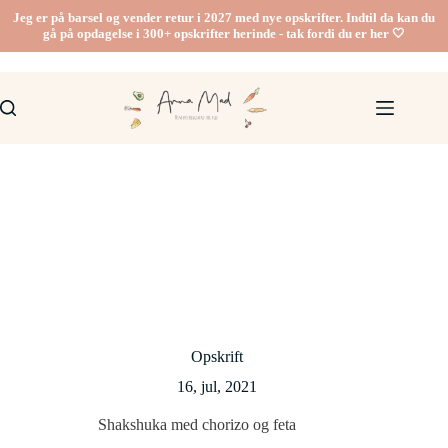
Fortsæt
Jeg er på barsel og vender retur i 2027 med nye opskrifter. Indtil da kan du
til
gå på opdagelse i 300+ opskrifter herinde - tak fordi du er her 🤍
indhold
Opskrift
16, jul, 2021
Shakshuka med chorizo og feta