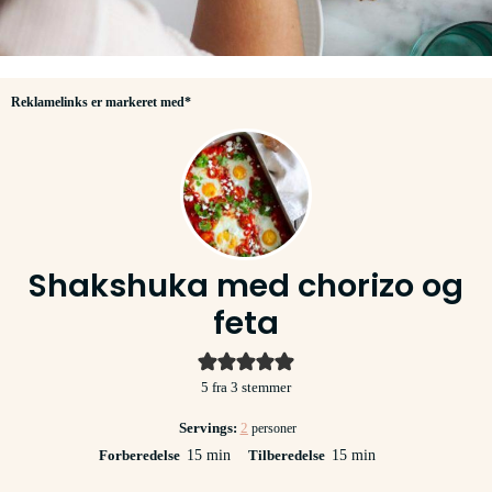
Reklamelinks er markeret med*
Shakshuka med chorizo og
feta
5
fra
3
stemmer
Servings:
2
personer
minutter
minutter
Forberedelse
15
min
Tilberedelse
15
min