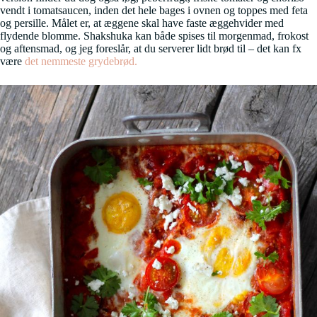
vendt i tomatsaucen, inden det hele bages i ovnen og toppes med feta
og persille. Målet er, at æggene skal have faste æggehvider med
flydende blomme. Shakshuka kan både spises til morgenmad, frokost
og aftensmad, og jeg foreslår, at du serverer lidt brød til – det kan fx
være
det nemmeste grydebrød.