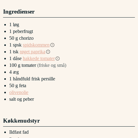
Ingredienser
1
løg
1
peberfrugt
50
g
chorizo
1
spsk
spidskommen
1
tsk
røget paprika
1
dåse
hakkede tomater
100
g
tomater
(friske og små)
4
æg
1
håndfuld
frisk persille
50
g
feta
olivenolie
salt og peber
Køkkenudstyr
Ildfast fad