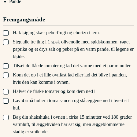
Pande
Fremgangsmåde
▢
Hak løg og skær peberfrugt og chorizo i tern.
▢
Steg alle tre ting i 1 spsk olivenolie med spidskommen, røget
paprika og et drys salt og peber på en varm pande, til løgene er
bløde.
▢
Tilsæt de flåede tomater og lad det varme med et par minutter.
▢
Kom det op i et lille ovnfast fad eller lad det blive i panden,
hvis den kan komme i ovnen.
▢
Halver de friske tomater og kom dem ned i.
▢
Lav 4 små huller i tomatsaucen og slå æggene ned i hvert sit
hul.
▢
Bag din shakshuka i ovnen i cirka 15 minutter ved 180 grader
varmluft, til æggehviden har sat sig, men æggeblommerne
stadig er smilende.