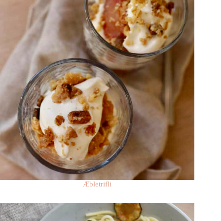
Æbletrifli