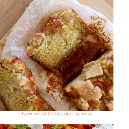
Rabarberkage med marcipan og ricotta