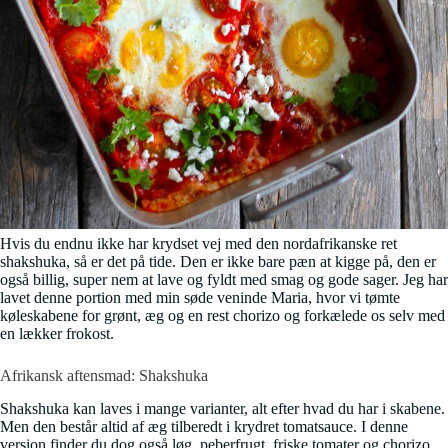
Hvis du endnu ikke har krydset vej med den nordafrikanske ret
shakshuka, så er det på tide. Den er ikke bare pæn at kigge på, den er
også billig, super nem at lave og fyldt med smag og gode sager. Jeg har
lavet denne portion med min søde veninde Maria, hvor vi tømte
køleskabene for grønt, æg og en rest chorizo og forkælede os selv med
en lækker frokost.
Afrikansk aftensmad: Shakshuka
Shakshuka kan laves i mange varianter, alt efter hvad du har i skabene.
Men den består altid af æg tilberedt i krydret tomatsauce. I denne
version finder du dog også løg, peberfrugt, friske tomater og chorizo