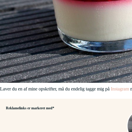
Laver du en af mine opskrifter, må du endelig tagge mig på
Instagram
m
Reklamelinks er markeret med*