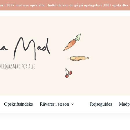
ur i 2027 med nye opskrifter. Indtil da kan du gå på opdagelse i 300+ opskrifter h
Opskriftsindeks
Råvarer i sæson
Rejseguides
Madpl