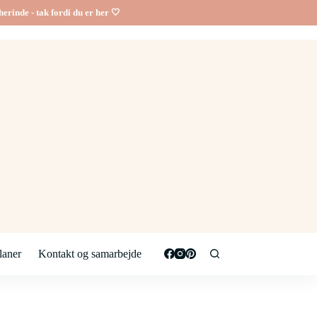
erinde - tak fordi du er her 🤍
aner
Kontakt og samarbejde