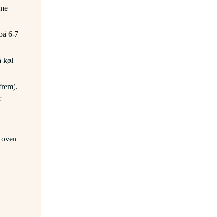
rme
 på 6-7
å køl
frem).
r
s oven