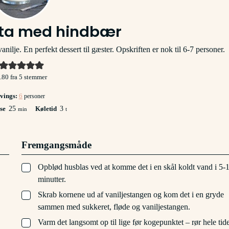
ta med hindbær
lje. En perfekt dessert til gæster. Opskriften er nok til 6-7 personer.
.80
fra
5
stemmer
vings:
6
personer
minutter
timer
se
25
Køletid
3
min
t
Fremgangsmåde
▢
Opblød husblas ved at komme det i en skål koldt vand i 5-
minutter.
▢
Skrab kornene ud af vaniljestangen og kom det i en gryde
sammen med sukkeret, fløde og vaniljestangen.
▢
Varm det langsomt op til lige før kogepunktet – rør hele tid