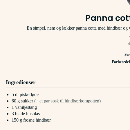
Panna cot
En simpel, nem og lækker panna cotta med hindbær og vani
4
Ser
Forberedel
Ingredienser
5
dl
piskefløde
60
g
sukker
(+ et par spsk til hindbærkompotten)
1
vaniljestang
3
blade
husblas
150
g
frosne hindbær