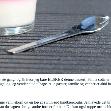
første gang, og åh hvor jeg bare ELSKER denne dessert! Panna cotta er e
 og jeg vender altid tilbage. Alle gæster, familie og venner er altid be
ne vaniljekorn og en top af syrlig-sød hindbærcoulis. Jeg lavede det ti
, kan du sagtens bruge andre former for bær. Du kan også toppe med æb