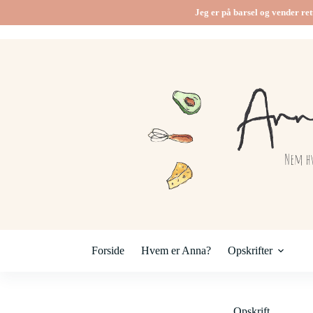
Fortsæt
Jeg er på barsel og vender ret
til
indhold
Forside
Hvem er Anna?
Opskrifter
Opskrift