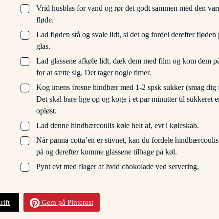
▢
Vrid husblas for vand og rør det godt sammen med den va
fløde.
▢
Lad fløden stå og svale lidt, si det og fordel derefter fløden
glas.
▢
Lad glassene afkøle lidt, dæk dem med film og kom dem p
for at sætte sig. Det tager nogle timer.
▢
Kog imens frosne hindbær med 1-2 spsk sukker (smag dig 
Det skal bare lige op og koge i et par minutter til sukkeret e
opløst.
▢
Lad denne hindbærcoulis køle helt af, evt i køleskab.
▢
Når panna cotta’en er stivnet, kan du fordele hindbærcouli
på og derefter komme glassene tilbage på køl.
▢
Pynt evt med flager af hvid chokolade ved servering.
rift
Gem på Pinterest