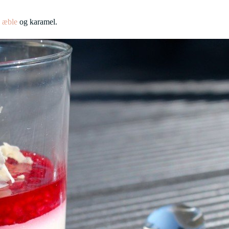
 æble
og karamel.