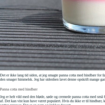
Det er ikke lang tid siden, at jeg smagte panna cotta med hindbær for 
den smager himmelsk. Jeg har sidenhen lavet denne opskrift mange gange,
Panna cotta med hindbær
Jeg er helt vild med den bløde, søde og cremede panna cotta med små fi
af. Det kan vist kun have været populært. Hvis du ikke er til hindbær