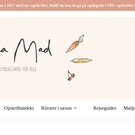
ur i 2027 med nye opskrifter. Indtil da kan du gå på opdagelse i 300+ opskrifter h
Opskriftsindeks
Råvarer i sæson
Rejseguides
Madpl