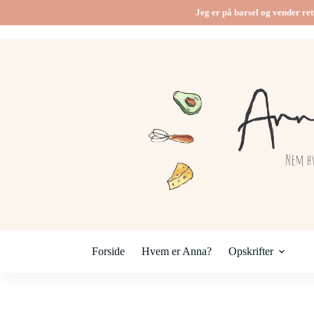
Fortsæt
Jeg er på barsel og vender ret
til
indhold
Forside
Hvem er Anna?
Opskrifter