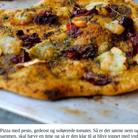
Pizza med pesto, gedeost og soltørrede tomater. Så er der sørme nem o
sammen, skal hæve en time og så er den klar til at blive toppet med yn