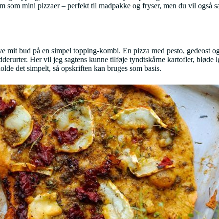
dem som mini pizzaer – perfekt til madpakke og fryser, men du vil også 
ve mit bud på en simpel topping-kombi. En pizza med pesto, gedeost og s
derurter. Her vil jeg sagtens kunne tilføje tyndtskårne kartofler, blød
olde det simpelt, så opskriften kan bruges som basis.