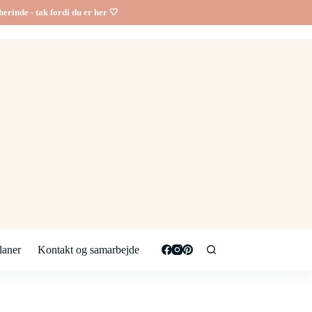
erinde - tak fordi du er her 🤍
aner
Kontakt og samarbejde