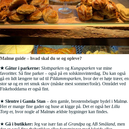
Malmø guide – hvad skal du se og opleve?
★ Gåtur i parkerne:
Slottsparken
og
Kungsparken
var mine
favoritter. Så fine parker – også på en solskinsvinterdag. Du kan også
gå en lidt længere tur ud til
Pildammsparken
, hvor der er høje træer, en
stor sø og en ret smuk skov (måske mest sommer/forår). Området ved
Fiskehoddarna er også fint.
★
Slentre i Gamla Stan
– den gamle, brostensbelagte bydel i Malmø.
Her er mange fine gader og huse at kigge på. Det er også her
Lilla
Torg
er, hvor nogle af Malmøs ældste bygninger kan findes.
★
Gå i butikker:
Jeg var især fan af
Grandpa
og
AB Småland
, men