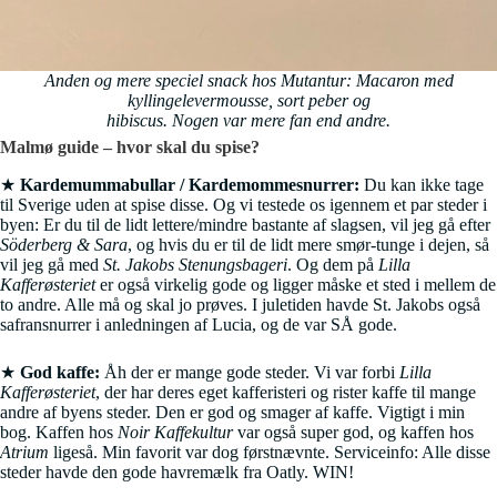
Anden og mere speciel snack hos Mutantur: Macaron med
kyllingelevermousse, sort peber og
hibiscus. Nogen var mere fan end andre.
Malmø guide – hvor skal du spise?
★
Kardemummabullar / Kardemommesnurrer:
Du kan ikke tage
til Sverige uden at spise disse. Og vi testede os igennem et par steder i
byen: Er du til de lidt lettere/mindre bastante af slagsen, vil jeg gå efter
Söderberg & Sara
, og hvis du er til de lidt mere smør-tunge i dejen, så
vil jeg gå med
St. Jakobs Stenungsbageri
. Og dem på
Lilla
Kafferøsteriet
er også virkelig gode og ligger måske et sted i mellem de
to andre. Alle må og skal jo prøves. I juletiden havde St. Jakobs også
safransnurrer i anledningen af Lucia, og de var SÅ gode.
★
God kaffe:
Åh der er mange gode steder. Vi var forbi
Lilla
Kafferøsteriet
, der har deres eget kafferisteri og rister kaffe til mange
andre af byens steder. Den er god og smager af kaffe. Vigtigt i min
bog. Kaffen hos
Noir Kaffekultur
var også super god, og kaffen hos
Atrium
ligeså. Min favorit var dog førstnævnte. Serviceinfo: Alle disse
steder havde den gode havremælk fra Oatly. WIN!