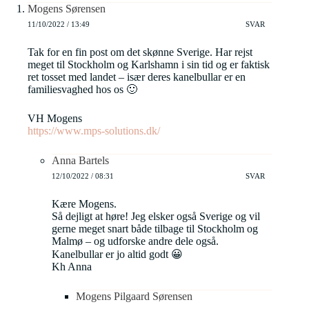
Mogens Sørensen
11/10/2022 / 13:49
SVAR
Tak for en fin post om det skønne Sverige. Har rejst
meget til Stockholm og Karlshamn i sin tid og er faktisk
ret tosset med landet – især deres kanelbullar er en
familiesvaghed hos os 🙂
VH Mogens
https://www.mps-solutions.dk/
Anna Bartels
12/10/2022 / 08:31
SVAR
Kære Mogens.
Så dejligt at høre! Jeg elsker også Sverige og vil
gerne meget snart både tilbage til Stockholm og
Malmø – og udforske andre dele også.
Kanelbullar er jo altid godt 😀
Kh Anna
Mogens Pilgaard Sørensen