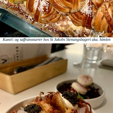
Kanel- og saffransnurrer hos St Jakobs Stenungsbageri aka. himlen