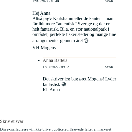
12/10/2022 / 08:40
SVAR
Hej Anna
Altså prøv Karlshamn eller de kanter – man
får lidt mere “autentisk” Sverige og der er
helt fantastisk. Bl.a. en stor nationalpark i
området, perfekte fiskeristeder og mange fine
arrangementer gennem året 👌
VH Mogens
Anna Bartels
12/10/2022 / 09:03
SVAR
Det skriver jeg bag øret Mogens! Lyder
fantastisk 😀
Kh Anna
Skriv et svar
Din e-mailadresse vil ikke blive publiceret.
Krævede felter er markeret