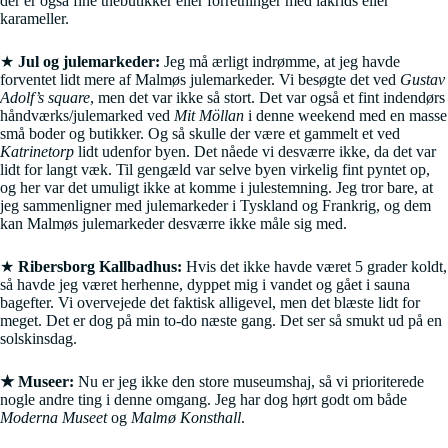
der er også fine thebutikker eller forretninger med lakrids eller
karameller.
★
Jul og julemarkeder:
Jeg må ærligt indrømme, at jeg havde
forventet lidt mere af Malmøs julemarkeder. Vi besøgte det ved
Gustav
Adolf’s square
, men det var ikke så stort. Det var også et fint indendørs
håndværks/julemarked ved
Mit Möllan
i denne weekend med en masse
små boder og butikker. Og så skulle der være et gammelt et ved
Katrinetorp
lidt udenfor byen. Det nåede vi desværre ikke, da det var
lidt for langt væk. Til gengæld var selve byen virkelig fint pyntet op,
og her var det umuligt ikke at komme i julestemning. Jeg tror bare, at
jeg sammenligner med julemarkeder i Tyskland og Frankrig, og dem
kan Malmøs julemarkeder desværre ikke måle sig med.
★
Ribersborg Kallbadhus:
Hvis det ikke havde været 5 grader koldt,
så havde jeg været herhenne, dyppet mig i vandet og gået i sauna
bagefter. Vi overvejede det faktisk alligevel, men det blæste lidt for
meget. Det er dog på min to-do næste gang. Det ser så smukt ud på en
solskinsdag.
★ Museer:
Nu er jeg ikke den store museumshaj, så vi prioriterede
nogle andre ting i denne omgang. Jeg har dog hørt godt om både
Moderna Museet
og
Malmø Konsthall
.