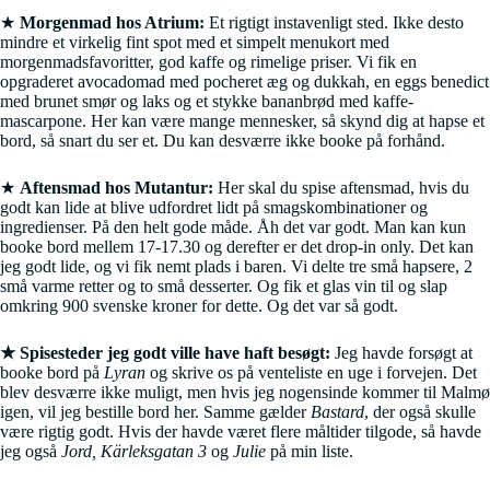
★
Morgenmad hos Atrium:
Et rigtigt instavenligt sted. Ikke desto
mindre et virkelig fint spot med et simpelt menukort med
morgenmadsfavoritter, god kaffe og rimelige priser. Vi fik en
opgraderet avocadomad med pocheret æg og dukkah, en eggs benedict
med brunet smør og laks og et stykke bananbrød med kaffe-
mascarpone. Her kan være mange mennesker, så skynd dig at hapse et
bord, så snart du ser et. Du kan desværre ikke booke på forhånd.
★
Aftensmad hos Mutantur:
Her skal du spise aftensmad, hvis du
godt kan lide at blive udfordret lidt på smagskombinationer og
ingredienser. På den helt gode måde. Åh det var godt. Man kan kun
booke bord mellem 17-17.30 og derefter er det drop-in only. Det kan
jeg godt lide, og vi fik nemt plads i baren. Vi delte tre små hapsere, 2
små varme retter og to små desserter. Og fik et glas vin til og slap
omkring 900 svenske kroner for dette. Og det var så godt.
★ Spisesteder jeg godt ville have haft besøgt:
Jeg havde forsøgt at
booke bord på
Lyran
og skrive os på venteliste en uge i forvejen. Det
blev desværre ikke muligt, men hvis jeg nogensinde kommer til Malmø
igen, vil jeg bestille bord her. Samme gælder
Bastard
, der også skulle
være rigtig godt. Hvis der havde været flere måltider tilgode, så havde
jeg også
Jord, Kärleksgatan 3
og
Julie
på min liste.