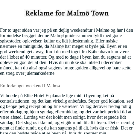
For to uger siden var jeg på en dejlig weekendtur i Malmø og har i den
forbindelse brygget denne Malmø guide sammen fyldt med gode
spisesteder, oplevelser, kultur og lidt julestemning. Eller måske
nærmere en miniguide, da Malmø har meget at byde på. Byen er en
god weekend get away, fordi du med toget fra København kan være
der i løbet af 40 minutter. Og med to dage i byen kan du sagtens nå at
opleve en god del af den. Hvis du nu ikke skal afsted i december
måned, kan du altså også sagtens bruge guiden alligevel og bare sætte
en streg over julemarkederne.
En forlænget weekend i Malmø
Vi boede på Elite Hotel Esplanade lige midt i byen og tæt på
centralstationen, og det kan virkelig anbefales. Super god lokation, sød
og behjælpelig reception og fine værelser. Vi tog derover fredag tidlig
eftermiddag og hjem søndag eftermiddag, og det var helt perfekt tid at
være afsted. Lørdag var det koldt men solrigt, hvor det regnede lidt
søndag. Det slog os ikke ud, og vi gik rundt til alt i byen. Det er nemlig
nemt at finde rundt, og du kan sagtens gå til alt, hvis du er frisk. Det er
bare den bedste måde at se byen på, hvis du spørger mig.