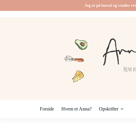
Fortsæt
Jeg er på barsel og vender ret
til
indhold
Forside
Hvem er Anna?
Opskrifter