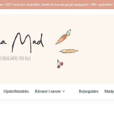
ur i 2027 med nye opskrifter. Indtil da kan du gå på opdagelse i 300+ opskrifter h
Opskriftsindeks
Råvarer i sæson
Rejseguides
Madpl