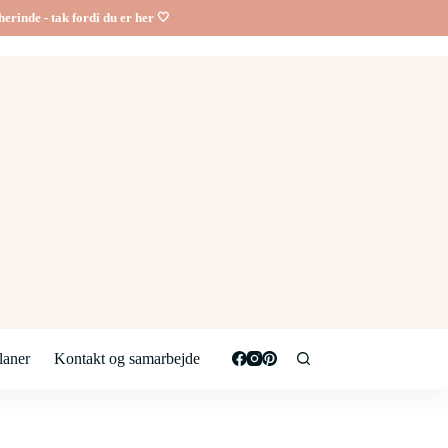
erinde - tak fordi du er her 🤍
aner
Kontakt og samarbejde