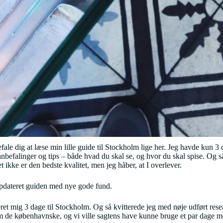
ale dig at læse min lille guide til Stockholm lige her. Jeg havde kun 3 
efalinger og tips – både hvad du skal se, og hvor du skal spise. Og så h
et ikke er den bedste kvalitet, men jeg håber, at I overlever.
opdateret guiden med nye gode fund.
eret mig 3 dage til Stockholm. Og så kvitterede jeg med nøje udført resea
 om de københavnske, og vi ville sagtens have kunne bruge et par dage