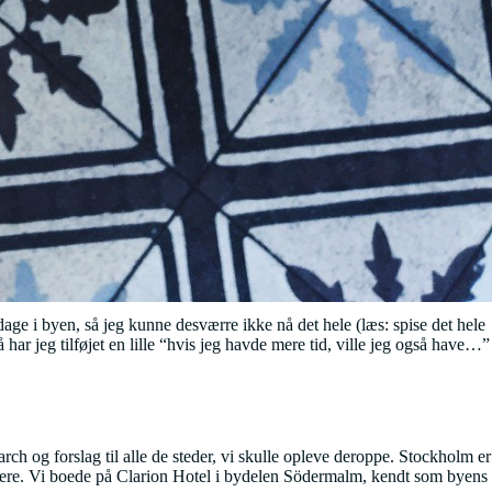
dage i byen, så jeg kunne desværre ikke nå det hele (læs: spise det hele
ar jeg tilføjet en lille “hvis jeg havde mere tid, ville jeg også have…”
rch og forslag til alle de steder, vi skulle opleve deroppe. Stockholm er
 mere. Vi boede på Clarion Hotel i bydelen Södermalm, kendt som byens