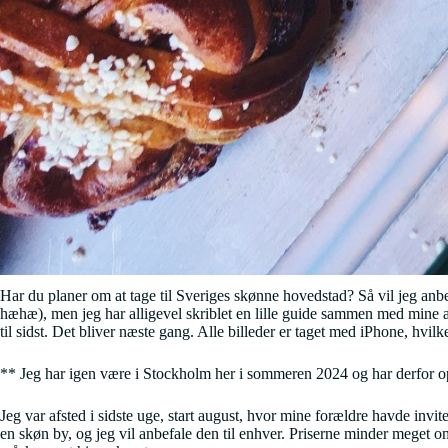
Har du planer om at tage til Sveriges skønne hovedstad? Så vil jeg anbef
hæhæ), men jeg har alligevel skriblet en lille guide sammen med mine anb
til sidst. Det bliver næste gang. Alle billeder er taget med iPhone, hvilk
** Jeg har igen være i Stockholm her i sommeren 2024 og har derfor 
Jeg var afsted i sidste uge, start august, hvor mine forældre havde invit
en skøn by, og jeg vil anbefale den til enhver. Priserne minder meget