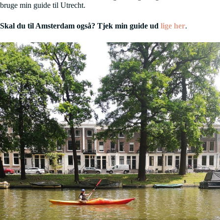
bruge min guide til Utrecht.
Skal du til Amsterdam også? Tjek min guide ud
lige her
.