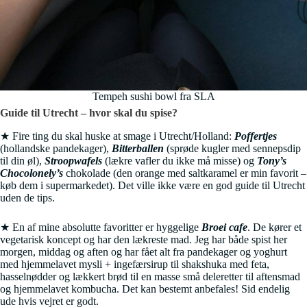
Tempeh sushi bowl fra SLA
Guide til Utrecht – hvor skal du spise?
★ Fire ting du skal huske at smage i Utrecht/Holland:
Poffertjes
(hollandske pandekager),
Bitterballen
(sprøde kugler med sennepsdip
til din øl),
Stroopwafels
(lækre vafler du ikke må misse) og
Tony’s
Chocolonely’s
chokolade (den orange med saltkaramel er min favorit –
køb dem i supermarkedet). Det ville ikke være en god guide til Utrecht
uden de tips.
★ En af mine absolutte favoritter er hyggelige
Broei cafe
. De kører et
vegetarisk koncept og har den lækreste mad. Jeg har både spist her
morgen, middag og aften og har fået alt fra pandekager og yoghurt
med hjemmelavet mysli + ingefærsirup til shakshuka med feta,
hasselnødder og lækkert brød til en masse små deleretter til aftensmad
og hjemmelavet kombucha. Det kan bestemt anbefales! Sid endelig
ude hvis vejret er godt.