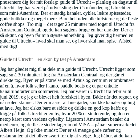
præsentere dig for mit forslag: guide til Utrecht – planlæg en dagstur til
Utrecht. Jeg har været på udveksling der i 5 måneder, og Utrecht er
som mini-Asterdam. Der er stadig kanaler, cykler, lækre spisesteder,
gode butikker og meget mere. Bare helt uden alle turisterne og de fleste
coffee shops. Tro mig – det tager 25 minutter med toget til Utrecht fra
Amsterdam Centraal, og du kan sagtens bruge en her dag der. Der er
så skønt, og byen får min største anbefaling! Jeg giver dig hermed en
guide til Utrecht – hvad skal man se, og hvor skal man spise. Afsted
med dig!
Guide til Utrecht – en skøn by tæt på Amsterdam
Jeg har glædet mig til at dele min guide til Utrecht. Utrecht ligger som
sagt små 30 minutter i tog fra Amsterdam Centraal, og der går et
direkte tog. Byen er på størrelse med Århus og centrum er omkranset
af en å, hvor folk sejler i kano, paddle boats og et par enkelte
kanalrundfarter om sommeren. Jeg har været i Utrecht fra februar til
juni 2019, og jeg er blevet helt forelsket i byen. Både når det regner, og
når solen skinner. Der er masser af fine gader, smukke kanaler og ting
at lave. Jeg har elsket bare at sidde og drikke en god kop kaffe og
kigge på folk. Utrecht er en by, hvor 20 % er studerende, og den er
netop kåret som verdens cykelby. Ligesom i Amsterdam betaler du
med euro, og de fleste steder tager imod VISA – pånær supermarkedet
Albert Heijn. Og ikke mindst: Der er så mange gode cafeer og
restauranter, at det bliver svært for dig at vælge. Jeg håber, at du kan