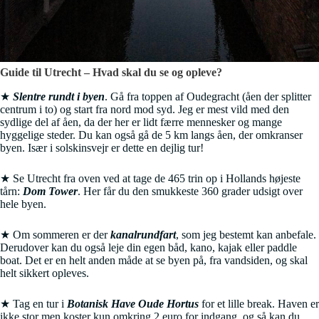
Guide til Utrecht – Hvad skal du se og opleve?
★
Slentre rundt i byen
. Gå fra toppen af Oudegracht (åen der splitter
centrum i to) og start fra nord mod syd. Jeg er mest vild med den
sydlige del af åen, da der her er lidt færre mennesker og mange
hyggelige steder. Du kan også gå de 5 km langs åen, der omkranser
byen. Især i solskinsvejr er dette en dejlig tur!
★ Se Utrecht fra oven ved at tage de 465 trin op i Hollands højeste
tårn:
Dom Tower
. Her får du den smukkeste 360 grader udsigt over
hele byen.
★ Om sommeren er der
kanalrundfart
, som jeg bestemt kan anbefale.
Derudover kan du også leje din egen båd, kano, kajak eller paddle
boat. Det er en helt anden måde at se byen på, fra vandsiden, og skal
helt sikkert opleves.
★ Tag en tur i
Botanisk Have Oude Hortus
for et lille break. Haven er
ikke stor men koster kun omkring 2 euro for indgang, og så kan du