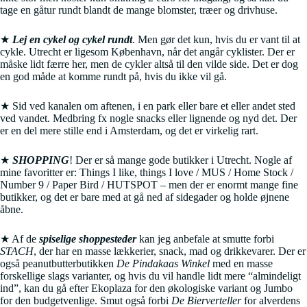
tage en gåtur rundt blandt de mange blomster, træer og drivhuse.
★
Lej en cykel og cykel rundt
. Men gør det kun, hvis du er vant til at
cykle. Utrecht er ligesom København, når det angår cyklister. Der er
måske lidt færre her, men de cykler altså til den vilde side. Det er dog
en god måde at komme rundt på, hvis du ikke vil gå.
★ Sid ved kanalen om aftenen, i en park eller bare et eller andet sted
ved vandet. Medbring fx nogle snacks eller lignende og nyd det. Der
er en del mere stille end i Amsterdam, og det er virkelig rart.
★
SHOPPING
! Der er så mange gode butikker i Utrecht. Nogle af
mine favoritter er: Things I like, things I love / MUS / Home Stock /
Number 9 / Paper Bird / HUTSPOT – men der er enormt mange fine
butikker, og det er bare med at gå ned af sidegader og holde øjnene
åbne.
★ Af de
spiselige shoppesteder
kan jeg anbefale at smutte forbi
STACH
, der har en masse lækkerier, snack, mad og drikkevarer. Der er
også peanutbutterbutikken
De Pindakaas Winkel
med en masse
forskellige slags varianter, og hvis du vil handle lidt mere “almindeligt
ind”, kan du gå efter Ekoplaza for den økologiske variant og Jumbo
for den budgetvenlige. Smut også forbi
De Bierverteller
for alverdens