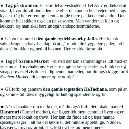
★
Tag på stranden
. En stor del af vestsiden af Tel Aviv er dækket af
strand, hvor du vil finde den ene efter den anden hele vejen ned langs
kysten. Og her er rent og pænt – nogle mere pakkede end andre. Det
kommer helt sikkert også an på sæsonen. Men vandet var klart og
lækkert, og man skal bare undgå vandsportsområderne.
★ Gå en tur rundt i
den gamle bydel/havneby Jaffa
. Her kan du
snildt bruge en halv-hel dag på at gå rundt i de hyggelige gader, ind i
de små butikker og ned til havnen. Her er virkelig smukt.
★ Tag på
Sarona Market
– et sted der kan sammenlignes lidt med en
version af Torvehallerne. Her er mange lækre spisesteder, butikker og
smagsprøver. Hvis du er til lignende markeder, bør du også kigge forbi
Kitchen Market
lidt længere oppe nordpå.
★ Gå forbi og gennem
den gamle togstation HaTachana
, som på en
og samme tid føles uhyggeligt forladt og spændende og fin.
★ Når vi snakker om markeder, må du også forbi det lokale marked
Hacarmel
(Carmel market), der ligger lidt mere centralt i byen og er
meget mere lokalt og travlt. Her kan du finde alt og især mange
spiselige sager – alt fra det lækre til det mindre appetitlige. Nødder,
bagværk, frugt og grønt, slik, kød og fisk og meget mere.