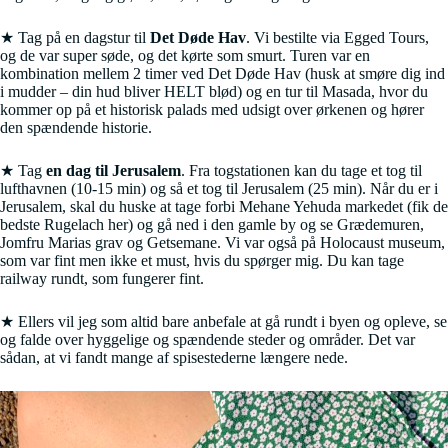
★ Tag på en dagstur til
Det Døde Hav
. Vi bestilte via Egged Tours,
og de var super søde, og det kørte som smurt. Turen var en
kombination mellem 2 timer ved Det Døde Hav (husk at smøre dig ind
i mudder – din hud bliver HELT blød) og en tur til Masada, hvor du
kommer op på et historisk palads med udsigt over ørkenen og hører
den spændende historie.
★ Tag
en dag til Jerusalem
. Fra togstationen kan du tage et tog til
lufthavnen (10-15 min) og så et tog til Jerusalem (25 min). Når du er i
Jerusalem, skal du huske at tage forbi Mehane Yehuda markedet (fik de
bedste Rugelach her) og gå ned i den gamle by og se Grædemuren,
Jomfru Marias grav og Getsemane. Vi var også på Holocaust museum,
som var fint men ikke et must, hvis du spørger mig. Du kan tage
railway rundt, som fungerer fint.
★ Ellers vil jeg som altid bare anbefale at gå rundt i byen og opleve, se
og falde over hyggelige og spændende steder og områder. Det var
sådan, at vi fandt mange af spisestederne længere nede.