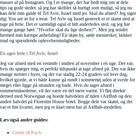
masser af på Instagram. Og I er mange, der har bedt mig om at dele
tips og gode steder, så jeg har skriblet så hurtigt som muligt, så jeg nu
kan dele min guide til Tel Aviv, Israel med jer. Skal du afsted? Jeg siger
dig: You are in for a treat. Tel Aviv og Israel generelt er et skønt sted at
tage på ferie. Det er samtidigt også et lidt anderledes sted, og jeg har
mange gange hørt: “Hvorfor skal du lige derhen?”. Men jeg sender
hermed min kæmpe anbefaling! En skøn by, søde mennesker, lækker
mad og spændende oplevelsesmuligheder.
En uges ferie i Tel Aviv, Israel
Jeg var afsted med en veninde i midten af november i en uge. Det var,
hvis du spørger mig, et perfekt tidspunkt at tage afsted på. Der var ikke
mange turister i byen, og der var stadig 22-24 graders sol hver dag,
hvilket gjorde, at vi både kunne gå rundt i sommertøj uden at svede for
meget eller ligge på stranden og bade. Hvis du tager afsted i
sommermånederne, vil der være en del mere varmt. Vi fløj direkte
derned med Norwegian og boede halvdelen af tiden i AirBnb og den
anden halvdel på Florentin House hotel. Begge dele var skønt, og det
var et fint kvarter, men jeg er klart mest fan af AirBnb-modellen.
Læs også andre guides:
Guide til Paris