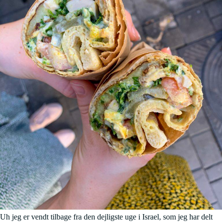
Uh jeg er vendt tilbage fra den dejligste uge i Israel, som jeg har delt