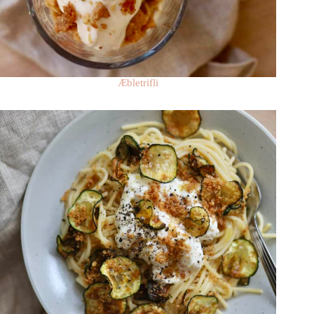
Æbletrifli