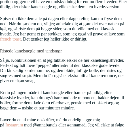
portion og gerne vil have en undskyldning for endnu flere hveder. Eller
til dig, der elsker kanelsnegle og ville elske dem i en hvede-version.
Spiser du ikke dem alle på dagen eller dagen efter, kan du fryse dem
ned. Når du tør dem op, vil jeg anbefale dig at gøre det over natten på
køl, og så riste dem på begge sider, som du ville med en klassisk
hvede. Jeg har gemt et par stykker, som jeg også vil prøve at lave som
french toast
. Det tænker jeg heller ikke er dårligt.
Ristede kanelsnegle med tandsmør
Så ja. Konklusionen er, at jeg faktisk elsker de her kanelsneglshveder.
Perfekt og lidt mere ‘peppet’ alternativ til den klassiske gode hvede.
Du får stadig kardemomme, og den bløde, luftige bolle, der ristes og
smøres med smør. Men du får også et ekstra pift af kanelremonce, der
giver en skøn smag.
Er du på ingen måde til kanelsnegle eller bare er på udkig efter
klassiske hveder, kan du også bare undlade remoncen, hakke dejen til
boller, forme dem, lade dem efterhæve, pensle med et pisket æg og
bage dem – måske et par minutter mindre.
Laver du en af mine opskrifter, må du endelig tagge mig
på
Instagram
med @annabartels eller #annamad. Jeg vil elske at følge