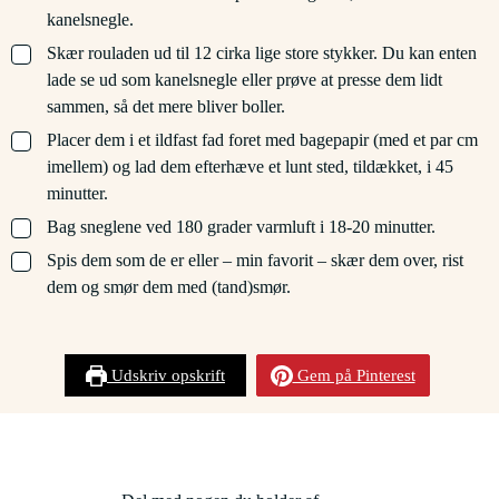
kanelsnegle.
▢
Skær rouladen ud til 12 cirka lige store stykker. Du kan enten
lade se ud som kanelsnegle eller prøve at presse dem lidt
sammen, så det mere bliver boller.
▢
Placer dem i et ildfast fad foret med bagepapir (med et par cm
imellem) og lad dem efterhæve et lunt sted, tildækket, i 45
minutter.
▢
Bag sneglene ved 180 grader varmluft i 18-20 minutter.
▢
Spis dem som de er eller – min favorit – skær dem over, rist
dem og smør dem med (tand)smør.
Udskriv opskrift
Gem på Pinterest