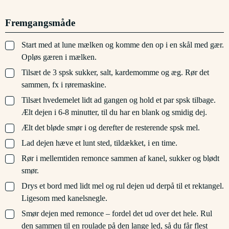
Fremgangsmåde
▢
Start med at lune mælken og komme den op i en skål med gær.
Opløs gæren i mælken.
▢
Tilsæt de 3 spsk sukker, salt, kardemomme og æg. Rør det
sammen, fx i røremaskine.
▢
Tilsæt hvedemelet lidt ad gangen og hold et par spsk tilbage.
Ælt dejen i 6-8 minutter, til du har en blank og smidig dej.
▢
Ælt det bløde smør i og derefter de resterende spsk mel.
▢
Lad dejen hæve et lunt sted, tildækket, i en time.
▢
Rør i mellemtiden remonce sammen af kanel, sukker og blødt
smør.
▢
Drys et bord med lidt mel og rul dejen ud derpå til et rektangel.
Ligesom med kanelsnegle.
▢
Smør dejen med remonce – fordel det ud over det hele. Rul
den sammen til en roulade på den lange led, så du får flest