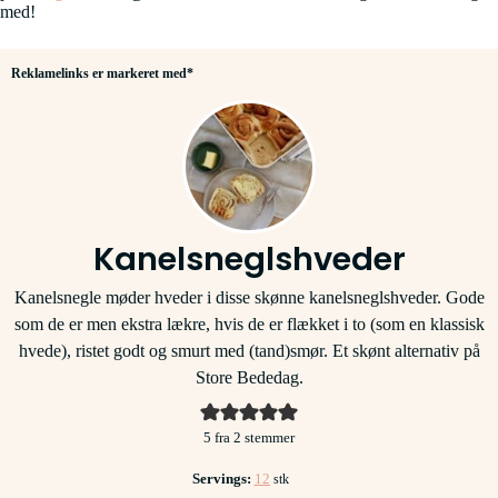
med!
Reklamelinks er markeret med*
Kanelsneglshveder
Kanelsnegle møder hveder i disse skønne kanelsneglshveder. Gode
som de er men ekstra lækre, hvis de er flækket i to (som en klassisk
hvede), ristet godt og smurt med (tand)smør. Et skønt alternativ på
Store Bededag.
5
fra
2
stemmer
Servings:
12
stk