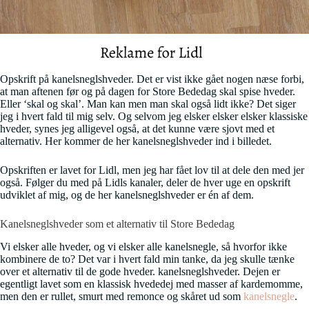
Opskrift på kanelsneglshveder. Det er vist ikke gået nogen næse forbi,
at man aftenen før og på dagen for Store Bededag skal spise hveder.
Eller ‘skal og skal’. Man kan men man skal også lidt ikke? Det siger
jeg i hvert fald til mig selv. Og selvom jeg elsker elsker elsker klassiske
hveder, synes jeg alligevel også, at det kunne være sjovt med et
alternativ. Her kommer de her kanelsneglshveder ind i billedet.
Opskriften er lavet for Lidl, men jeg har fået lov til at dele den med jer
også. Følger du med på Lidls kanaler, deler de hver uge en opskrift
udviklet af mig, og de her kanelsneglshveder er én af dem.
Kanelsneglshveder som et alternativ til Store Bededag
Vi elsker alle hveder, og vi elsker alle kanelsnegle, så hvorfor ikke
kombinere de to? Det var i hvert fald min tanke, da jeg skulle tænke
over et alternativ til de gode hveder. kanelsneglshveder. Dejen er
egentligt lavet som en klassisk hvededej med masser af kardemomme,
men den er rullet, smurt med remonce og skåret ud som
kanelsnegle
.