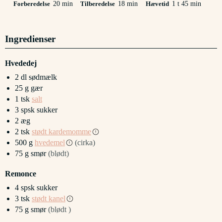
minutter
minutter
time
minutter
Forberedelse
20
min
Tilberedelse
18
min
Hævetid
1
t
45
min
Ingredienser
Hvededej
2
dl
sødmælk
25
g
gær
1
tsk
salt
3
spsk
sukker
2
æg
2
tsk
stødt kardemomme
500
g
hvedemel
(cirka)
75
g
smør
(blødt)
Remonce
4
spsk
sukker
3
tsk
stødt kanel
75
g
smør
(blødt )